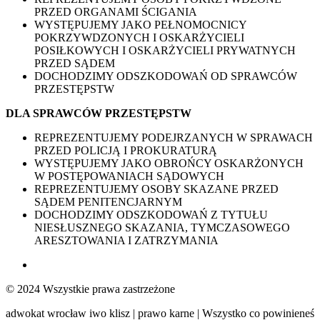
PRZED ORGANAMI ŚCIGANIA
WYSTĘPUJEMY JAKO PEŁNOMOCNICY
POKRZYWDZONYCH I OSKARŻYCIELI
POSIŁKOWYCH I OSKARŻYCIELI PRYWATNYCH
PRZED SĄDEM
DOCHODZIMY ODSZKODOWAŃ OD SPRAWCÓW
PRZESTĘPSTW
DLA SPRAWCÓW PRZESTĘPSTW
REPREZENTUJEMY PODEJRZANYCH W SPRAWACH
PRZED POLICJĄ I PROKURATURĄ
WYSTĘPUJEMY JAKO OBROŃCY OSKARŻONYCH
W POSTĘPOWANIACH SĄDOWYCH
REPREZENTUJEMY OSOBY SKAZANE PRZED
SĄDEM PENITENCJARNYM
DOCHODZIMY ODSZKODOWAŃ Z TYTUŁU
NIESŁUSZNEGO SKAZANIA, TYMCZASOWEGO
ARESZTOWANIA I ZATRZYMANIA
© 2024 Wszystkie prawa zastrzeżone
adwokat wrocław iwo klisz | prawo karne | Wszystko co powinieneś