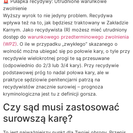
🚨 Pułapka recydywy: Utrudnione warunkowe
zwolnienie
Wyższy wyrok to nie jedyny problem. Recydywa
wpływa też na to, jak będziesz traktowany w Zakładzie
Karnym. Jako recydywista (R) możesz mieć utrudniony
dostęp do
warunkowego przedterminowego zwolnienia
(WPZ)
. O ile w przypadku „zwykłego” skazanego o
wolność można ubiegać się po połowie kary, o tyle przy
recydywie wielokrotnej progi te są przesuwane
(odpowiednio do 2/3 lub 3/4 kary). Przy recydywie
podstawowej próg to nadal połowa kary, ale w
praktyce sędziowie penitencjarni patrzą na
recydywistów znacznie surowiej – prognoza
kryminologiczna jest tu z definicji gorsza.
Czy sąd musi zastosować
surowszą karę?
To jest najważniejszy punkt dla Twojej obrony. Przepis