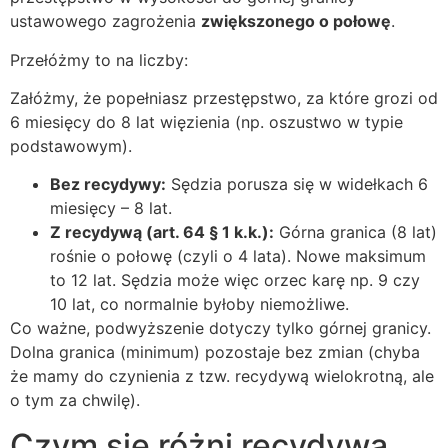
ustawowego zagrożenia
zwiększonego o połowę
.
Przełóżmy to na liczby:
Załóżmy, że popełniasz przestępstwo, za które grozi od
6 miesięcy do 8 lat więzienia (np. oszustwo w typie
podstawowym).
Bez recydywy:
Sędzia porusza się w widełkach 6
miesięcy – 8 lat.
Z recydywą (art. 64 § 1 k.k.):
Górna granica (8 lat)
rośnie o połowę (czyli o 4 lata). Nowe maksimum
to 12 lat. Sędzia może więc orzec karę np. 9 czy
10 lat, co normalnie byłoby niemożliwe.
Co ważne, podwyższenie dotyczy tylko górnej granicy.
Dolna granica (minimum) pozostaje bez zmian (chyba
że mamy do czynienia z tzw. recydywą wielokrotną, ale
o tym za chwilę).
Czym się różni recydywa