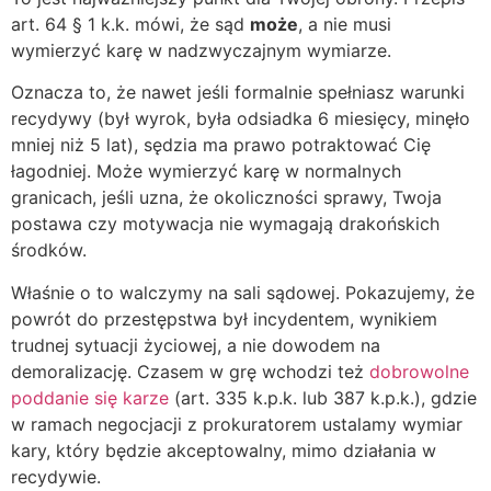
art. 64 § 1 k.k. mówi, że sąd
może
, a nie musi
wymierzyć karę w nadzwyczajnym wymiarze.
Oznacza to, że nawet jeśli formalnie spełniasz warunki
recydywy (był wyrok, była odsiadka 6 miesięcy, minęło
mniej niż 5 lat), sędzia ma prawo potraktować Cię
łagodniej. Może wymierzyć karę w normalnych
granicach, jeśli uzna, że okoliczności sprawy, Twoja
postawa czy motywacja nie wymagają drakońskich
środków.
Właśnie o to walczymy na sali sądowej. Pokazujemy, że
powrót do przestępstwa był incydentem, wynikiem
trudnej sytuacji życiowej, a nie dowodem na
demoralizację. Czasem w grę wchodzi też
dobrowolne
poddanie się karze
(art. 335 k.p.k. lub 387 k.p.k.), gdzie
w ramach negocjacji z prokuratorem ustalamy wymiar
kary, który będzie akceptowalny, mimo działania w
recydywie.