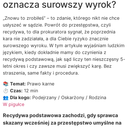
oznacza surowszy wyrok?
„Znowu to zrobiłeś” – to zdanie, którego nikt nie chce
usłyszeć w sądzie. Powrót do przestępstwa, czyli
recydywa, to dla prokuratora sygnał, że poprzednia
kara nie zadziałała, a dla Ciebie ryzyko znacznie
surowszego wyroku. W tym artykule wyjaśniam ludzkim
językiem, kiedy dokładnie mamy do czynienia z
recydywą podstawową, jak sąd liczy ten nieszczęsny 5-
letni okres i czy zawsze musi zwiększyć karę. Bez
straszenia, same fakty i procedura.
📚
Temat:
Prawo karne
⏱️
Czas:
12 min
👥
Dla kogo:
Podejrzany / Oskarżony / Rodzina
W pigułce
Recydywa podstawowa zachodzi, gdy sprawca
skazany wcześniej za przestępstwo umyślne na