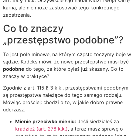
art. 64 § 1 k.k. Oczywiście sąd nadal widzi Twoją kartę
karną, ale nie może zastosować tego konkretnego
zaostrzenia.
Co to znaczy
„przestępstwo podobne”?
To jest pole minowe, na którym często toczymy boje w
sądzie. Kodeks mówi, że nowe przestępstwo musi być
podobne
do tego, za które byłeś już skazany. Co to
znaczy w praktyce?
Zgodnie z art. 115 § 3 k.k., przestępstwami podobnymi
są przestępstwa należące do tego samego rodzaju.
Mówiąc prościej: chodzi o to, w jakie dobro prawne
uderzasz.
Mienie przeciwko mieniu:
Jeśli siedziałeś za
kradzież (art. 278 k.k.)
, a teraz masz sprawę o
oszustwo, to są to przestępstwa podobne (obie