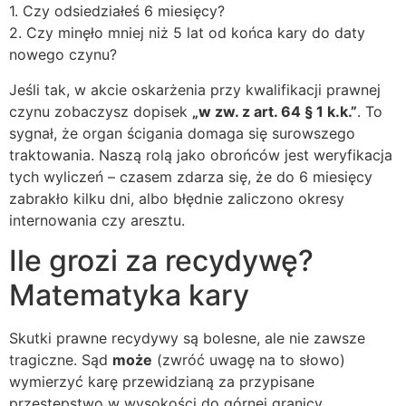
1. Czy odsiedziałeś 6 miesięcy?
2. Czy minęło mniej niż 5 lat od końca kary do daty
nowego czynu?
Jeśli tak, w akcie oskarżenia przy kwalifikacji prawnej
czynu zobaczysz dopisek
„w zw. z art. 64 § 1 k.k.”
. To
sygnał, że organ ścigania domaga się surowszego
traktowania. Naszą rolą jako obrońców jest weryfikacja
tych wyliczeń – czasem zdarza się, że do 6 miesięcy
zabrakło kilku dni, albo błędnie zaliczono okresy
internowania czy aresztu.
Ile grozi za recydywę?
Matematyka kary
Skutki prawne recydywy są bolesne, ale nie zawsze
tragiczne. Sąd
może
(zwróć uwagę na to słowo)
wymierzyć karę przewidzianą za przypisane
przestępstwo w wysokości do górnej granicy