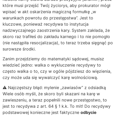
które musi przejść Twój życiorys, aby prokurator mógł
wpisać w akt oskarżenia magiczną formułkę „w
warunkach powrotu do przestępstwa”. Jest to
kluczowe, ponieważ recydywa to instytucja
nadzwyczajnego zaostrzenia kary. System zakłada, że
skoro raz trafiłeś do zakładu karnego i to nie pomogło
(nie nastąpiła resocjalizacja), to teraz trzeba sięgnąć po
surowsze środki.
Zanim przejdziemy do matematyki sądowej, musisz
wiedzieć jedno: walka o wykluczenie recydywy to
często walka o to, czy w ogóle pójdziesz do więzienia,
czy może uda się wywalczyć karę wolnościową.
⚠️ Najczęstszy błąd: mylenie „zawiasów” z odsiadką
Wiele osób myśli, że skoro byli skazani na karę w
zawieszeniu, a teraz popełnili nowe przestępstwo, to
jest to recydywa z art. 64 § 1 k.k. To mit! Do recydywy
podstawowej konieczne jest faktyczne
odbycie