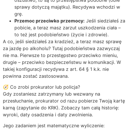
sprawy dotyczą majątku). Recydywa wchodzi w
grę.
Przemoc przeciwko przemocy:
Jeśli siedziałeś za
pobicie, a teraz masz zarzut uszkodzenia ciała –
to też jest podobieństwo (życie i zdrowie).
A co, jeśli siedziałeś za kradzież, a teraz masz sprawę
za jazdę po alkoholu? Tutaj podobieństwa zazwyczaj
nie ma. Pierwsze to przestępstwo przeciwko mieniu,
drugie – przeciwko bezpieczeństwu w komunikacji. W
takiej konfiguracji recydywa z art. 64 § 1 k.k. nie
powinna zostać zastosowana.
🧭 Co zrobi prokurator lub policja?
Gdy zostaniesz zatrzymany lub wezwany na
przesłuchanie, prokurator od razu pobierze Twoją kartę
karną (zapytanie do KRK). Zobaczy tam całą historię:
wyroki, daty osadzenia i daty zwolnienia.
Jego zadaniem jest matematyczne wyliczenie: