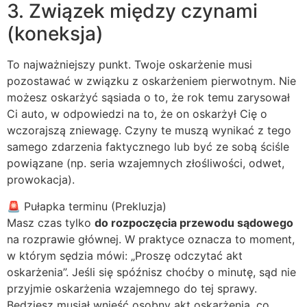
3. Związek między czynami
(koneksja)
To najważniejszy punkt. Twoje oskarżenie musi
pozostawać w związku z oskarżeniem pierwotnym. Nie
możesz oskarżyć sąsiada o to, że rok temu zarysował
Ci auto, w odpowiedzi na to, że on oskarżył Cię o
wczorajszą zniewagę. Czyny te muszą wynikać z tego
samego zdarzenia faktycznego lub być ze sobą ściśle
powiązane (np. seria wzajemnych złośliwości, odwet,
prowokacja).
🚨 Pułapka terminu (Prekluzja)
Masz czas tylko
do rozpoczęcia przewodu sądowego
na rozprawie głównej. W praktyce oznacza to moment,
w którym sędzia mówi: „Proszę odczytać akt
oskarżenia”. Jeśli się spóźnisz choćby o minutę, sąd nie
przyjmie oskarżenia wzajemnego do tej sprawy.
Będziesz musiał wnieść osobny akt oskarżenia, co