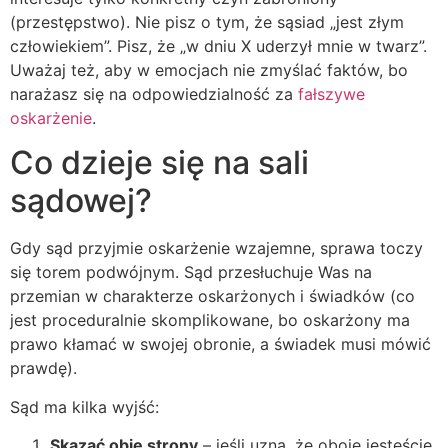
(przestępstwo). Nie pisz o tym, że sąsiad „jest złym
człowiekiem”. Pisz, że „w dniu X uderzył mnie w twarz”.
Uważaj też, aby w emocjach nie zmyślać faktów, bo
narażasz się na odpowiedzialność za
fałszywe
oskarżenie
.
Co dzieje się na sali
sądowej?
Gdy sąd przyjmie oskarżenie wzajemne, sprawa toczy
się torem podwójnym. Sąd przesłuchuje Was na
przemian w charakterze oskarżonych i świadków (co
jest proceduralnie skomplikowane, bo oskarżony ma
prawo kłamać w swojej obronie, a świadek musi mówić
prawdę).
Sąd ma kilka wyjść:
Skazać obie strony
– jeśli uzna, że oboje jesteście