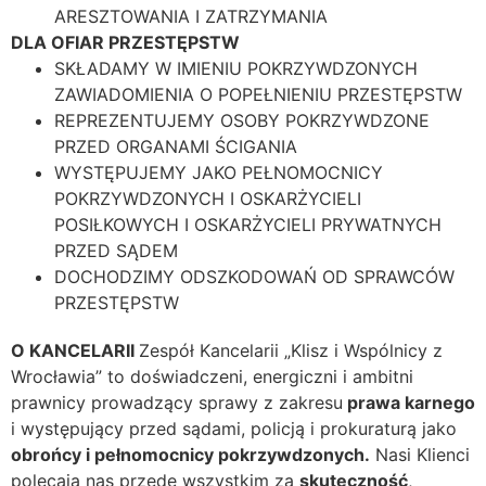
ARESZTOWANIA I ZATRZYMANIA
DLA OFIAR PRZESTĘPSTW
SKŁADAMY W IMIENIU POKRZYWDZONYCH
ZAWIADOMIENIA O POPEŁNIENIU PRZESTĘPSTW
REPREZENTUJEMY OSOBY POKRZYWDZONE
PRZED ORGANAMI ŚCIGANIA
WYSTĘPUJEMY JAKO PEŁNOMOCNICY
POKRZYWDZONYCH I OSKARŻYCIELI
POSIŁKOWYCH I OSKARŻYCIELI PRYWATNYCH
PRZED SĄDEM
DOCHODZIMY ODSZKODOWAŃ OD SPRAWCÓW
PRZESTĘPSTW
O KANCELARII
Zespół Kancelarii „Klisz i Wspólnicy z
Wrocławia” to doświadczeni, energiczni i ambitni
prawnicy prowadzący sprawy z zakresu
prawa karnego
i występujący przed sądami, policją i prokuraturą jako
obrońcy i pełnomocnicy pokrzywdzonych.
Nasi Klienci
polecają nas przede wszystkim za
skuteczność
,