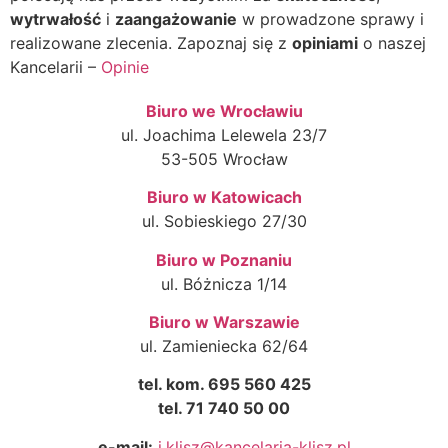
wytrwałość
i
zaangażowanie
w prowadzone sprawy i
realizowane zlecenia. Zapoznaj się z
opiniami
o naszej
Kancelarii –
Opinie
Biuro we Wrocławiu
ul. Joachima Lelewela 23/7
53-505 Wrocław
Biuro w Katowicach
ul. Sobieskiego 27/30
Biuro w Poznaniu
ul. Bóżnicza 1/14
Biuro w Warszawie
ul. Zamieniecka 62/64
tel. kom. 695 560 425
tel. 71 740 50 00
e-mail:
i.klisz@kancelaria-klisz.pl