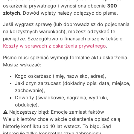
oskarżenia prywatnego i wynosi ona obecnie
300
złotych
. Dowód wpłaty należy dołączyć do pisma.
Jeśli wygrasz sprawę (lub doprowadzisz do pojednania
na korzystnych warunkach), możesz odzyskać te
pieniądze. Szczegółowo o finansach piszę w tekście:
Koszty w sprawach z oskarżenia prywatnego
.
Pismo musi spełniać wymogi formalne aktu oskarżenia.
Musisz wskazać:
Kogo oskarżasz (imię, nazwisko, adres),
Jaki czyn zarzucasz (dokładny opis: data, miejsce,
zachowanie),
Dowody (świadkowie, nagrania, wydruki,
obdukcje).
⚠️ Najczęstszy błąd: Emocje zamiast faktów
Wielu klientów chce w akcie oskarżenia opisać całą
historię konfliktu od 10 lat wstecz. To błąd. Sąd
interesuje tylko konkretny czyn zabroniony