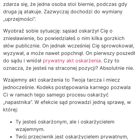
zdarza się, że jedna osoba stoi biernie, podczas gdy
druga ją atakuje. Zazwyczaj dochodzi do wymiany
„uprzejmości”.
Wyobraź sobie sytuację: sąsiad oskarżył Cię o
zniesławienie, bo powiedziałeś o nim kilka gorzkich
słów publicznie. On jednak wcześniej Cię sprowokował,
wyzywał, a może nawet popchnął. On pierwszy poszedł
do sądu i wniósł
prywatny akt oskarżenia
. Czy to
oznacza, że jesteś na straconej pozycji? Absolutnie nie.
Wzajemny akt oskarżenia to Twoja tarcza i miecz
jednocześnie. Kodeks postępowania karnego pozwala
Ci w ramach tego samego procesu oskarżyć
„napastnika”. W efekcie sąd prowadzi jedną sprawę, w
której:
Ty jesteś oskarżonym, ale i oskarżycielem
wzajemnym.
Twój przeciwnik jest oskarżycielem prywatnym,