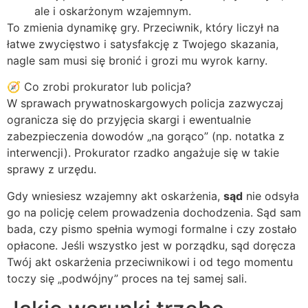
ale i oskarżonym wzajemnym.
To zmienia dynamikę gry. Przeciwnik, który liczył na
łatwe zwycięstwo i satysfakcję z Twojego skazania,
nagle sam musi się bronić i grozi mu wyrok karny.
🧭 Co zrobi prokurator lub policja?
W sprawach prywatnoskargowych policja zazwyczaj
ogranicza się do przyjęcia skargi i ewentualnie
zabezpieczenia dowodów „na gorąco” (np. notatka z
interwencji). Prokurator rzadko angażuje się w takie
sprawy z urzędu.
Gdy wniesiesz wzajemny akt oskarżenia,
sąd
nie odsyła
go na policję celem prowadzenia dochodzenia. Sąd sam
bada, czy pismo spełnia wymogi formalne i czy zostało
opłacone. Jeśli wszystko jest w porządku, sąd doręcza
Twój akt oskarżenia przeciwnikowi i od tego momentu
toczy się „podwójny” proces na tej samej sali.