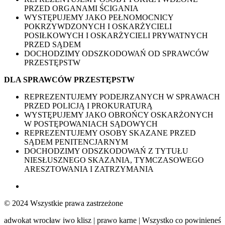
PRZED ORGANAMI ŚCIGANIA
WYSTĘPUJEMY JAKO PEŁNOMOCNICY
POKRZYWDZONYCH I OSKARŻYCIELI
POSIŁKOWYCH I OSKARŻYCIELI PRYWATNYCH
PRZED SĄDEM
DOCHODZIMY ODSZKODOWAŃ OD SPRAWCÓW
PRZESTĘPSTW
DLA SPRAWCÓW PRZESTĘPSTW
REPREZENTUJEMY PODEJRZANYCH W SPRAWACH
PRZED POLICJĄ I PROKURATURĄ
WYSTĘPUJEMY JAKO OBROŃCY OSKARŻONYCH
W POSTĘPOWANIACH SĄDOWYCH
REPREZENTUJEMY OSOBY SKAZANE PRZED
SĄDEM PENITENCJARNYM
DOCHODZIMY ODSZKODOWAŃ Z TYTUŁU
NIESŁUSZNEGO SKAZANIA, TYMCZASOWEGO
ARESZTOWANIA I ZATRZYMANIA
© 2024 Wszystkie prawa zastrzeżone
adwokat wrocław iwo klisz | prawo karne | Wszystko co powinieneś