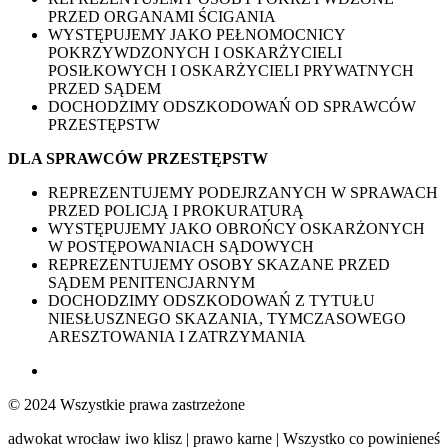
PRZED ORGANAMI ŚCIGANIA
WYSTĘPUJEMY JAKO PEŁNOMOCNICY
POKRZYWDZONYCH I OSKARŻYCIELI
POSIŁKOWYCH I OSKARŻYCIELI PRYWATNYCH
PRZED SĄDEM
DOCHODZIMY ODSZKODOWAŃ OD SPRAWCÓW
PRZESTĘPSTW
DLA SPRAWCÓW PRZESTĘPSTW
REPREZENTUJEMY PODEJRZANYCH W SPRAWACH
PRZED POLICJĄ I PROKURATURĄ
WYSTĘPUJEMY JAKO OBROŃCY OSKARŻONYCH
W POSTĘPOWANIACH SĄDOWYCH
REPREZENTUJEMY OSOBY SKAZANE PRZED
SĄDEM PENITENCJARNYM
DOCHODZIMY ODSZKODOWAŃ Z TYTUŁU
NIESŁUSZNEGO SKAZANIA, TYMCZASOWEGO
ARESZTOWANIA I ZATRZYMANIA
© 2024 Wszystkie prawa zastrzeżone
adwokat wrocław iwo klisz | prawo karne | Wszystko co powinieneś