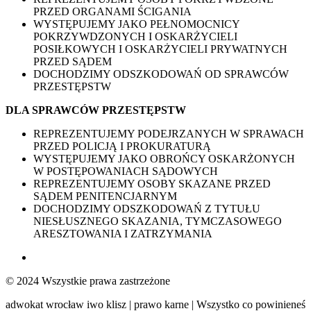
PRZED ORGANAMI ŚCIGANIA
WYSTĘPUJEMY JAKO PEŁNOMOCNICY
POKRZYWDZONYCH I OSKARŻYCIELI
POSIŁKOWYCH I OSKARŻYCIELI PRYWATNYCH
PRZED SĄDEM
DOCHODZIMY ODSZKODOWAŃ OD SPRAWCÓW
PRZESTĘPSTW
DLA SPRAWCÓW PRZESTĘPSTW
REPREZENTUJEMY PODEJRZANYCH W SPRAWACH
PRZED POLICJĄ I PROKURATURĄ
WYSTĘPUJEMY JAKO OBROŃCY OSKARŻONYCH
W POSTĘPOWANIACH SĄDOWYCH
REPREZENTUJEMY OSOBY SKAZANE PRZED
SĄDEM PENITENCJARNYM
DOCHODZIMY ODSZKODOWAŃ Z TYTUŁU
NIESŁUSZNEGO SKAZANIA, TYMCZASOWEGO
ARESZTOWANIA I ZATRZYMANIA
© 2024 Wszystkie prawa zastrzeżone
adwokat wrocław iwo klisz | prawo karne | Wszystko co powinieneś