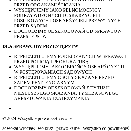
PRZED ORGANAMI ŚCIGANIA
WYSTĘPUJEMY JAKO PEŁNOMOCNICY
POKRZYWDZONYCH I OSKARŻYCIELI
POSIŁKOWYCH I OSKARŻYCIELI PRYWATNYCH
PRZED SĄDEM
DOCHODZIMY ODSZKODOWAŃ OD SPRAWCÓW
PRZESTĘPSTW
DLA SPRAWCÓW PRZESTĘPSTW
REPREZENTUJEMY PODEJRZANYCH W SPRAWACH
PRZED POLICJĄ I PROKURATURĄ
WYSTĘPUJEMY JAKO OBROŃCY OSKARŻONYCH
W POSTĘPOWANIACH SĄDOWYCH
REPREZENTUJEMY OSOBY SKAZANE PRZED
SĄDEM PENITENCJARNYM
DOCHODZIMY ODSZKODOWAŃ Z TYTUŁU
NIESŁUSZNEGO SKAZANIA, TYMCZASOWEGO
ARESZTOWANIA I ZATRZYMANIA
© 2024 Wszystkie prawa zastrzeżone
adwokat wrocław iwo klisz | prawo karne | Wszystko co powinieneś