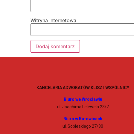
Witryna internetowa
KANCELARIA ADWOKATÓW KLISZ I WSPÓLNICY
Biuro we Wrocławiu
ul. Joachima Lelewela 23/7
Biuro w Katowicach
ul. Sobieskiego 27/30