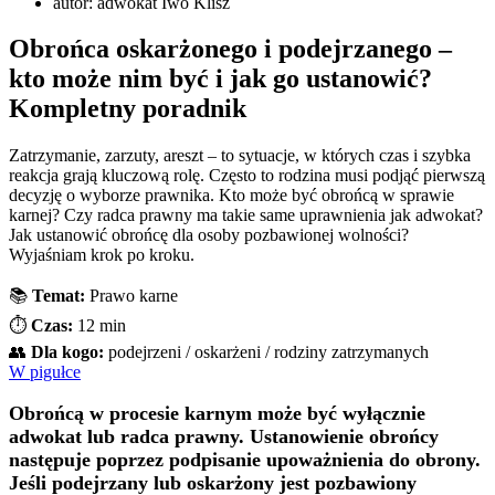
autor:
adwokat Iwo Klisz
Obrońca oskarżonego i podejrzanego –
kto może nim być i jak go ustanowić?
Kompletny poradnik
Zatrzymanie, zarzuty, areszt – to sytuacje, w których czas i szybka
reakcja grają kluczową rolę. Często to rodzina musi podjąć pierwszą
decyzję o wyborze prawnika. Kto może być obrońcą w sprawie
karnej? Czy radca prawny ma takie same uprawnienia jak adwokat?
Jak ustanowić obrońcę dla osoby pozbawionej wolności?
Wyjaśniam krok po kroku.
📚
Temat:
Prawo karne
⏱️
Czas:
12 min
👥
Dla kogo:
podejrzeni / oskarżeni / rodziny zatrzymanych
W pigułce
Obrońcą w procesie karnym może być wyłącznie
adwokat lub radca prawny. Ustanowienie obrońcy
następuje poprzez podpisanie upoważnienia do obrony.
Jeśli podejrzany lub oskarżony jest pozbawiony