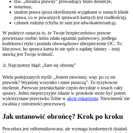
tzw. „doradca prawny” prowadzący biuro doradcze,
notariusz,
student prawa (poza określonymi wyjątkami w ramach klinik
prawa, co w poważnych sprawach karnych jest rzadkością),
członek rodziny (chyba że sam jest adwokatem/radcą).
W praktyce oznacza to, że Twoje bezpieczeństwo prawne
powierzasz osobie, która zdała egzamin państwowy, podlega
kodeksowi etyki i posiada obowiązkowe ubezpieczenie OC. To
kluczowe, bo sprawa karna to nie spór o zapłatę faktury – tutaj
stawką jest Twoja wolność.
⚠️ Najczęstszy błąd: „Sam się obronię”
Wielu podejrzanych myśli: „Jestem niewinny, więc po co mi
prawnik? Wyjaśnię wszystko i mnie puszczą”. To ryzykowne
myślenie. Pierwsze przesłuchanie często decyduje o losach całej
sprawy. Jedno nieprecyzyjne zdanie w protokole może być potem
wykorzystane przeciwko Tobie w
akcie oskarżenia
. Niewinność nie
zwalnia z ostrożności procesowej.
Jak ustanowić obrońcę? Krok po kroku
Procedura jest odformalizowana, ale wymaga konkretnych działań.