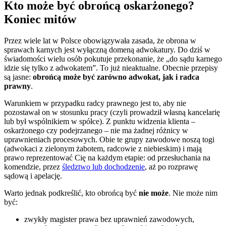
Kto może być obrońcą oskarżonego?
Koniec mitów
Przez wiele lat w Polsce obowiązywała zasada, że obrona w
sprawach karnych jest wyłączną domeną adwokatury. Do dziś w
świadomości wielu osób pokutuje przekonanie, że „do sądu karnego
idzie się tylko z adwokatem”. To już nieaktualne. Obecnie przepisy
są jasne:
obrońcą może być zarówno adwokat, jak i radca
prawny
.
Warunkiem w przypadku radcy prawnego jest to, aby nie
pozostawał on w stosunku pracy (czyli prowadził własną kancelarię
lub był wspólnikiem w spółce). Z punktu widzenia klienta –
oskarżonego czy podejrzanego – nie ma żadnej różnicy w
uprawnieniach procesowych. Obie te grupy zawodowe noszą togi
(adwokaci z zielonym żabotem, radcowie z niebieskim) i mają
prawo reprezentować Cię na każdym etapie: od przesłuchania na
komendzie, przez
śledztwo lub dochodzenie
, aż po rozprawę
sądową i apelację.
Warto jednak podkreślić, kto obrońcą być
nie może
. Nie może nim
być:
zwykły magister prawa bez uprawnień zawodowych,