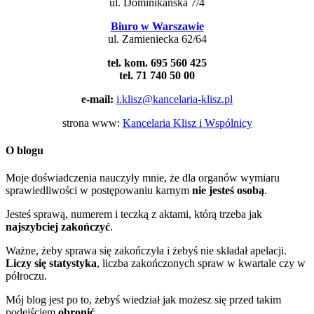
ul. Dominikańska 7/4
Biuro w Warszawie
ul. Zamieniecka 62/64
tel. kom. 695 560 425
tel. 71 740 50 00
e-mail:
i.klisz@kancelaria-klisz.pl
strona www:
Kancelaria Klisz i Wspólnicy
O blogu
Moje doświadczenia nauczyły mnie, że dla organów wymiaru
sprawiedliwości w postępowaniu karnym
nie jesteś osobą
.
Jesteś sprawą, numerem i teczką z aktami, którą trzeba jak
najszybciej zakończyć
.
Ważne, żeby sprawa się zakończyła i żebyś nie składał apelacji.
Liczy się statystyka
, liczba zakończonych spraw w kwartale czy w
półroczu.
Mój blog jest po to, żebyś wiedział jak możesz się przed takim
podejściem
obronić
.