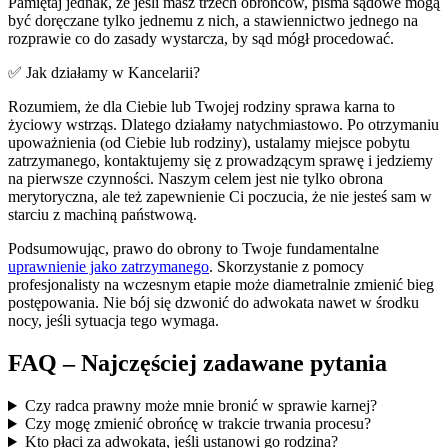
Pamiętaj jednak, że jeśli masz trzech obrońców, pisma sądowe mogą
być doręczane tylko jednemu z nich, a stawiennictwo jednego na
rozprawie co do zasady wystarcza, by sąd mógł procedować.
✅ Jak działamy w Kancelarii?
Rozumiem, że dla Ciebie lub Twojej rodziny sprawa karna to
życiowy wstrząs. Dlatego działamy natychmiastowo. Po otrzymaniu
upoważnienia (od Ciebie lub rodziny), ustalamy miejsce pobytu
zatrzymanego, kontaktujemy się z prowadzącym sprawę i jedziemy
na pierwsze czynności. Naszym celem jest nie tylko obrona
merytoryczna, ale też zapewnienie Ci poczucia, że nie jesteś sam w
starciu z machiną państwową.
Podsumowując, prawo do obrony to Twoje fundamentalne
uprawnienie jako zatrzymanego
. Skorzystanie z pomocy
profesjonalisty na wczesnym etapie może diametralnie zmienić bieg
postępowania. Nie bój się dzwonić do adwokata nawet w środku
nocy, jeśli sytuacja tego wymaga.
FAQ – Najczęściej zadawane pytania
Czy radca prawny może mnie bronić w sprawie karnej?
Czy mogę zmienić obrońcę w trakcie trwania procesu?
Kto płaci za adwokata, jeśli ustanowi go rodzina?