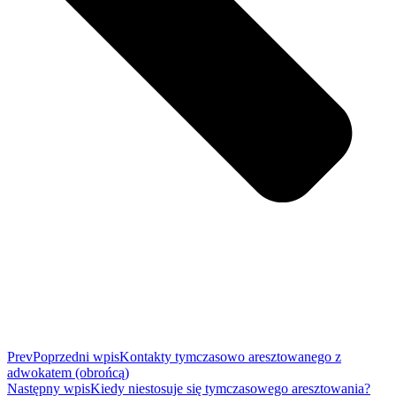
Prev
Poprzedni wpis
Kontakty tymczasowo aresztowanego z
adwokatem (obrońcą)
Następny wpis
Kiedy niestosuje się tymczasowego aresztowania?