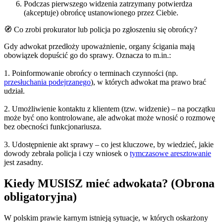
Podczas pierwszego widzenia zatrzymany potwierdza
(akceptuje) obrońcę ustanowionego przez Ciebie.
🧭 Co zrobi prokurator lub policja po zgłoszeniu się obrońcy?
Gdy adwokat przedłoży upoważnienie, organy ścigania mają
obowiązek dopuścić go do sprawy. Oznacza to m.in.:
1. Poinformowanie obrońcy o terminach czynności (np.
przesłuchania podejrzanego
), w których adwokat ma prawo brać
udział.
2. Umożliwienie kontaktu z klientem (tzw. widzenie) – na początku
może być ono kontrolowane, ale adwokat może wnosić o rozmowę
bez obecności funkcjonariusza.
3. Udostępnienie akt sprawy – co jest kluczowe, by wiedzieć, jakie
dowody zebrała policja i czy wniosek o
tymczasowe aresztowanie
jest zasadny.
Kiedy MUSISZ mieć adwokata? (Obrona
obligatoryjna)
W polskim prawie karnym istnieją sytuacje, w których oskarżony