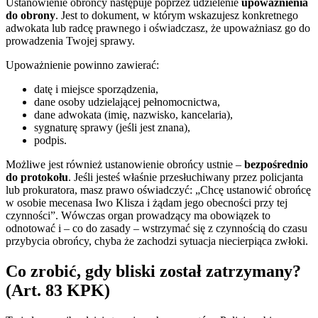
Ustanowienie obrońcy następuje poprzez udzielenie
upoważnienia
do obrony
. Jest to dokument, w którym wskazujesz konkretnego
adwokata lub radcę prawnego i oświadczasz, że upoważniasz go do
prowadzenia Twojej sprawy.
Upoważnienie powinno zawierać:
datę i miejsce sporządzenia,
dane osoby udzielającej pełnomocnictwa,
dane adwokata (imię, nazwisko, kancelaria),
sygnaturę sprawy (jeśli jest znana),
podpis.
Możliwe jest również ustanowienie obrońcy ustnie –
bezpośrednio
do protokołu
. Jeśli jesteś właśnie przesłuchiwany przez policjanta
lub prokuratora, masz prawo oświadczyć: „Chcę ustanowić obrońcę
w osobie mecenasa Iwo Klisza i żądam jego obecności przy tej
czynności”. Wówczas organ prowadzący ma obowiązek to
odnotować i – co do zasady – wstrzymać się z czynnością do czasu
przybycia obrońcy, chyba że zachodzi sytuacja niecierpiąca zwłoki.
Co zrobić, gdy bliski został zatrzymany?
(Art. 83 KPK)