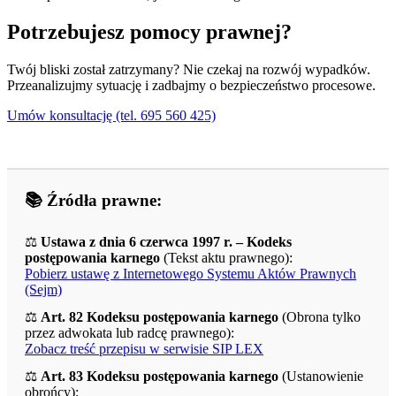
Potrzebujesz pomocy prawnej?
Twój bliski został zatrzymany? Nie czekaj na rozwój wypadków.
Przeanalizujmy sytuację i zadbajmy o bezpieczeństwo procesowe.
Umów konsultację (tel. 695 560 425)
📚 Źródła prawne:
⚖️
Ustawa z dnia 6 czerwca 1997 r. – Kodeks
postępowania karnego
(Tekst aktu prawnego):
Pobierz ustawę z Internetowego Systemu Aktów Prawnych
(Sejm)
⚖️
Art. 82 Kodeksu postępowania karnego
(Obrona tylko
przez adwokata lub radcę prawnego):
Zobacz treść przepisu w serwisie SIP LEX
⚖️
Art. 83 Kodeksu postępowania karnego
(Ustanowienie
obrońcy):