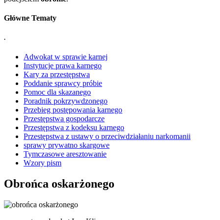
Główne Tematy
.
Adwokat w sprawie karnej
Instytucje prawa karnego
Kary za przestępstwa
Poddanie sprawcy próbie
Pomoc dla skazanego
Poradnik pokrzywdzonego
Przebieg postępowania karnego
Przestępstwa gospodarcze
Przestępstwa z kodeksu karnego
Przestępstwa z ustawy o przeciwdziałaniu narkomanii
sprawy prywatno skargowe
Tymczasowe aresztowanie
Wzory pism
Obrońca oskarżonego