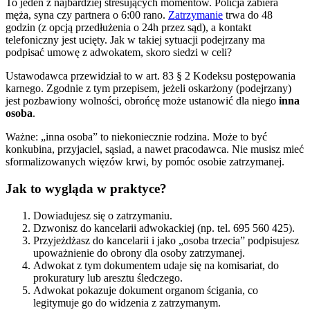
To jeden z najbardziej stresujących momentów. Policja zabiera
męża, syna czy partnera o 6:00 rano.
Zatrzymanie
trwa do 48
godzin (z opcją przedłużenia o 24h przez sąd), a kontakt
telefoniczny jest ucięty. Jak w takiej sytuacji podejrzany ma
podpisać umowę z adwokatem, skoro siedzi w celi?
Ustawodawca przewidział to w art. 83 § 2 Kodeksu postępowania
karnego. Zgodnie z tym przepisem, jeżeli oskarżony (podejrzany)
jest pozbawiony wolności, obrońcę może ustanowić dla niego
inna
osoba
.
Ważne: „inna osoba” to niekoniecznie rodzina. Może to być
konkubina, przyjaciel, sąsiad, a nawet pracodawca. Nie musisz mieć
sformalizowanych więzów krwi, by pomóc osobie zatrzymanej.
Jak to wygląda w praktyce?
Dowiadujesz się o zatrzymaniu.
Dzwonisz do kancelarii adwokackiej (np. tel. 695 560 425).
Przyjeżdżasz do kancelarii i jako „osoba trzecia” podpisujesz
upoważnienie do obrony dla osoby zatrzymanej.
Adwokat z tym dokumentem udaje się na komisariat, do
prokuratury lub aresztu śledczego.
Adwokat pokazuje dokument organom ścigania, co
legitymuje go do widzenia z zatrzymanym.