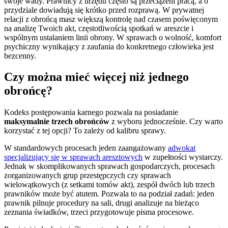
swoje wady. Prawnicy z urzędu często są przeciążeni pracą, a o
przydziale dowiadują się krótko przed rozprawą. W prywatnej
relacji z obrońcą masz większą kontrolę nad czasem poświęconym
na analizę Twoich akt, częstotliwością spotkań w areszcie i
wspólnym ustalaniem linii obrony. W sprawach o wolność, komfort
psychiczny wynikający z zaufania do konkretnego człowieka jest
bezcenny.
Czy można mieć więcej niż jednego
obrońcę?
Kodeks postępowania karnego pozwala na posiadanie
maksymalnie trzech obrońców
z wyboru jednocześnie. Czy warto
korzystać z tej opcji? To zależy od kalibru sprawy.
W standardowych procesach jeden zaangażowany
adwokat
specjalizujący się w sprawach aresztowych
w zupełności wystarczy.
Jednak w skomplikowanych sprawach gospodarczych, procesach
zorganizowanych grup przestępczych czy sprawach
wielowątkowych (z setkami tomów akt), zespół dwóch lub trzech
prawników może być atutem. Pozwala to na podział zadań: jeden
prawnik pilnuje procedury na sali, drugi analizuje na bieżąco
zeznania świadków, trzeci przygotowuje pisma procesowe.