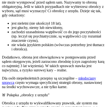
nie może występować przed sądem sam. Nazywamy to obroną
obligatoryjną. Jeśli w takich przypadkach nie wybierzesz obrońcy z
wyboru, sąd musi wyznaczyć Ci obrońcę z urzędu. Dzieje się tak,
gdy oskarżony:
jest nieletni (nie ukończył 18 lat),
jest głuchy, niemy lub niewidomy,
zachodzi uzasadniona wątpliwość co do jego poczytalności
(np. leczył się psychiatrycznie, są wątpliwości czy rozumiał
znaczenie czynu),
nie włada językiem polskim (wówczas potrzebny jest tłumacz
i obrońca).
Dodatkowo, obrona jest obowiązkowa w postępowaniu przed
sądem okręgowym, jeżeli zarzucono zbrodnię (czyn zagrożony karą
co najmniej 3 lat więzienia). W takich sprawach stawka jest
najwyższa, a ryzyko surowej kary – realne.
Dla osób niepełnoletnich przepisy są szczególne –
młodociany
sprawca
często wymaga specyficznej strategii obrony, nastawionej
na środki wychowawcze, a nie tylko karne.
🚨 Pułapka „obrońcy z urzędu”
Obrońca z urzędu to wykwalifikowany prawnik, ale system ma