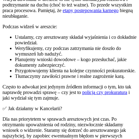
podtrzymanie na duchu (choć to też ważne). To przede wszystkim
praca procesowa. Pamiętaj, że
etapy postępowania karnego
biegną
nieubłaganie.
Podczas widzeń w areszcie:
Ustalamy, czy aresztowany składał wyjaśnienia i co dokładnie
powiedział.
Weryfikujemy, czy podczas zatrzymania nie doszło do
wymuszeń lub nadużyć.
Planujemy wnioski dowodowe – kogo przesłuchać, jakie
dokumenty zabezpieczyć.
Przygotowujemy klienta na kolejne czynności prokuratorskie.
Tłumaczymy zawiłości prawne i realne zagrożenie karą.
Często to adwokat jest jedynym źródłem informacji o tym, kto tak
naprawdę prowadzi sprawę – czy jest to
policja czy prokuratura
i
jaki wydział się tym zajmuje.
✅ Jak działamy w Kancelarii?
Dla nas priorytetem w sprawach aresztowych jest czas. Po
otrzymaniu upoważnienia od rodziny, niezwłocznie składamy
wniosek o widzenie. Staramy się dotrzeć do aresztowanego jak
najszybciej, by zapobiec ewentualnym błędom w pierwszych