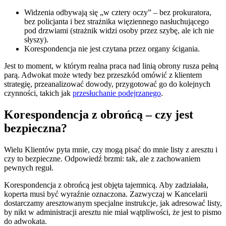
Widzenia odbywają się „w cztery oczy” – bez prokuratora,
bez policjanta i bez strażnika więziennego nasłuchującego
pod drzwiami (strażnik widzi osoby przez szybę, ale ich nie
słyszy).
Korespondencja nie jest czytana przez organy ścigania.
Jest to moment, w którym realna praca nad linią obrony rusza pełną
parą. Adwokat może wtedy bez przeszkód omówić z klientem
strategię, przeanalizować dowody, przygotować go do kolejnych
czynności, takich jak
przesłuchanie podejrzanego
.
Korespondencja z obrońcą – czy jest
bezpieczna?
Wielu Klientów pyta mnie, czy mogą pisać do mnie listy z aresztu i
czy to bezpieczne. Odpowiedź brzmi: tak, ale z zachowaniem
pewnych reguł.
Korespondencja z obrońcą jest objęta tajemnicą. Aby zadziałała,
koperta musi być wyraźnie oznaczona. Zazwyczaj w Kancelarii
dostarczamy aresztowanym specjalne instrukcje, jak adresować listy,
by nikt w administracji aresztu nie miał wątpliwości, że jest to pismo
do adwokata.