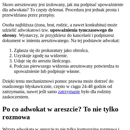
Skoro aresztowany jest izolowany, jak ma podpisać upoważnienie
dla adwokata? To częsty dylemat. Procedura jest jednak prosta i
przewidziana przez przepisy.
Osoba najbliższa (żona, brat, rodzic, a nawet konkubina) może
udzielić adwokatowi tzw.
upoważnienia tymczasowego do
obrony
. Wystarczy, że przyjdziesz do kancelarii i podpiszesz
dokument w imieniu aresztowanego. Na tej podstawie adwokat:
Zgłasza się do prokuratury jako obrońca.
Uzyskuje zgodę na widzenie.
Udaje się do aresztu śledczego.
Podczas pierwszego widzenia aresztowany potwierdza to
upoważnienie lub podpisuje własne.
Dzięki temu mechanizmowi pomoc prawna może dotrzeć do
osadzonego błyskawicznie, często w ciągu 24-48 godzin od
zatrzymania, nawet jeśli samo
zatrzymanie
było dla rodziny
zaskoczeniem.
Po co adwokat w areszcie? To nie tylko
rozmowa
Wizyta adwokata w areszcie to nie tylko kurtuazyjna rozmowa i