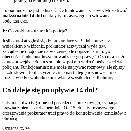
podlegała kontroli (cenzurze).
To ograniczenie jest jednak ściśle limitowane czasowo. Może trwać
maksymalnie 14 dni
od daty tymczasowego aresztowania
podejrzanego.
🧭 Co zrobi prokurator lub policja?
Jeśli adwokat zgłosi się do prokuratury w 3. dniu aresztu z
wnioskiem o widzenie, prokurator zazwyczaj wyda tzw.
zarządzenie o zgodzie na widzenie, ale dopisze na nim: „w
obecności funkcjonariusza prowadzącego sprawę”. Oznacza to, że
adwokat wejdzie do aresztu, ale w pokoju widzeń będzie siedział
policjant. Funkcjonariusz nie może nagrywać rozmowy, ale słyszy
każde słowo. To drastycznie zmienia strategię rozmowy – nie
można wtedy swobodnie omawiać wszystkich detali obrony.
Co dzieje się po upływie 14 dni?
Gdy miną dwa tygodnie od posiedzenia aresztowego, sytuacja
prawna zmienia się diametralnie. Od 15. dnia tymczasowego
aresztowania prokurator traci prawo do kontrolowania kontaktów z
obrońcą.
Oznacza to, że: