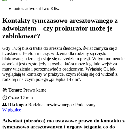
autor:
adwokat Iwo Klisz
Kontakty tymczasowo aresztowanego z
adwokatem – czy prokurator może je
zablokować?
Gdy Twój bliski trafia do aresztu śledczego, świat zamyka się z
trzaskiem. Telefon milczy, widzenia dla rodziny są często
blokowane, a izolacja staje się narzędziem presji. W tym momencie
adwokat jest często jedyną osobą, która może legalnie wejść za
mury więzienia i porozmawiać z osadzonym. Wyjaśnię Ci, jak
wyglądają te kontakty w praktyce, czym różnią się od widzeń z
rodziną i na czym polega „pułapka 14 dni”.
📚
Temat:
Prawo karne
⏱️
Czas:
12 min
👥
Dla kogo:
Rodzina aresztowanego / Podejrzany
W pigułce
Adwokat (obrońca) ma ustawowe prawo do kontaktu z
tymczasowo aresztowanym i organy ścigania co do