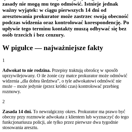
zasady nie mogą mu tego odmówić. Istnieje jednak
ważny wyjątek: w ciągu pierwszych 14 dni od
aresztowania prokurator może zastrzec swoją obecność
podczas widzenia oraz kontrolować korespondencję. Po
upływie tego terminu kontakty muszą odbywać się bez
osób trzecich i bez cenzury.
W pigułce — najważniejsze fakty
1
Adwokat to nie rodzina.
Przepisy traktują obrońcę w sposób
uprzywilejowany. O ile żonie czy matce prokurator może odmówić
widzenia „dla dobra śledztwa”, o tyle adwokatowi odmówić nie
może – może jedynie (przez krótki czas) kontrolować przebieg
rozmowy.
2
Zasada 14 dni.
To newralgiczny okres. Prokurator ma prawo być
obecny przy rozmowie adwokata z klientem lub wyznaczyć do tego
funkcjonariusza policji, ale tylko przez pierwsze dwa tygodnie
stosowania aresztu.