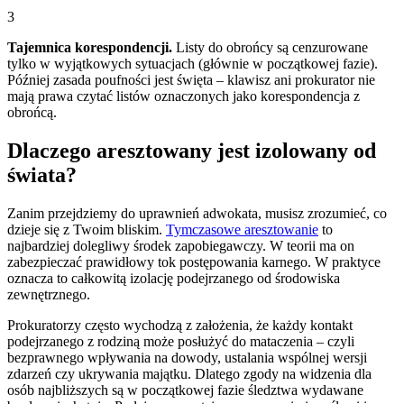
3
Tajemnica korespondencji.
Listy do obrońcy są cenzurowane
tylko w wyjątkowych sytuacjach (głównie w początkowej fazie).
Później zasada poufności jest święta – klawisz ani prokurator nie
mają prawa czytać listów oznaczonych jako korespondencja z
obrońcą.
Dlaczego aresztowany jest izolowany od
świata?
Zanim przejdziemy do uprawnień adwokata, musisz zrozumieć, co
dzieje się z Twoim bliskim.
Tymczasowe aresztowanie
to
najbardziej dolegliwy środek zapobiegawczy. W teorii ma on
zabezpieczać prawidłowy tok postępowania karnego. W praktyce
oznacza to całkowitą izolację podejrzanego od środowiska
zewnętrznego.
Prokuratorzy często wychodzą z założenia, że każdy kontakt
podejrzanego z rodziną może posłużyć do mataczenia – czyli
bezprawnego wpływania na dowody, ustalania wspólnej wersji
zdarzeń czy ukrywania majątku. Dlatego zgody na widzenia dla
osób najbliższych są w początkowej fazie śledztwa wydawane