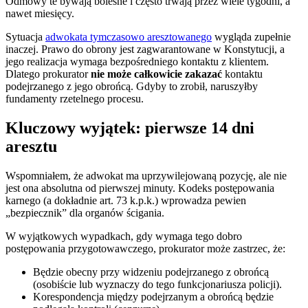
Odmowy te bywają bolesne i często trwają przez wiele tygodni, a
nawet miesięcy.
Sytuacja
adwokata tymczasowo aresztowanego
wygląda zupełnie
inaczej. Prawo do obrony jest zagwarantowane w Konstytucji, a
jego realizacja wymaga bezpośredniego kontaktu z klientem.
Dlatego prokurator
nie może całkowicie zakazać
kontaktu
podejrzanego z jego obrońcą. Gdyby to zrobił, naruszyłby
fundamenty rzetelnego procesu.
Kluczowy wyjątek: pierwsze 14 dni
aresztu
Wspomniałem, że adwokat ma uprzywilejowaną pozycję, ale nie
jest ona absolutna od pierwszej minuty. Kodeks postępowania
karnego (a dokładnie art. 73 k.p.k.) wprowadza pewien
„bezpiecznik” dla organów ścigania.
W wyjątkowych wypadkach, gdy wymaga tego dobro
postępowania przygotowawczego, prokurator może zastrzec, że:
Będzie obecny przy widzeniu podejrzanego z obrońcą
(osobiście lub wyznaczy do tego funkcjonariusza policji).
Korespondencja między podejrzanym a obrońcą będzie