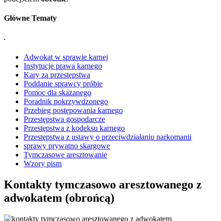
Główne Tematy
.
Adwokat w sprawie karnej
Instytucje prawa karnego
Kary za przestępstwa
Poddanie sprawcy próbie
Pomoc dla skazanego
Poradnik pokrzywdzonego
Przebieg postępowania karnego
Przestępstwa gospodarcze
Przestępstwa z kodeksu karnego
Przestępstwa z ustawy o przeciwdziałaniu narkomanii
sprawy prywatno skargowe
Tymczasowe aresztowanie
Wzory pism
Kontakty tymczasowo aresztowanego z
adwokatem (obrońcą)