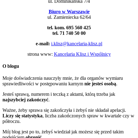
ul. Dominikańska 7/4
Biuro w Warszawie
ul. Zamieniecka 62/64
tel. kom. 695 560 425
tel. 71 740 50 00
e-mail:
i.klisz@kancelaria-klisz.pl
strona www:
Kancelaria Klisz i Wspólnicy
O blogu
Moje doświadczenia nauczyły mnie, że dla organów wymiaru
sprawiedliwości w postępowaniu karnym
nie jesteś osobą
.
Jesteś sprawą, numerem i teczką z aktami, którą trzeba jak
najszybciej zakończyć
.
Ważne, żeby sprawa się zakończyła i żebyś nie składał apelacji.
Liczy się statystyka
, liczba zakończonych spraw w kwartale czy w
półroczu.
Mój blog jest po to, żebyś wiedział jak możesz się przed takim
podejściem
obronić
.