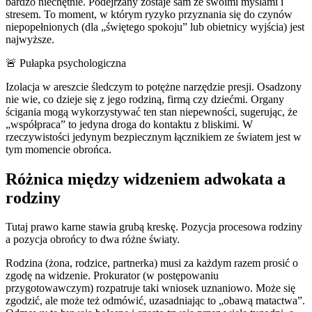
bardzo niechętnie. Podejrzany zostaje sam ze swoimi myślami i
stresem. To moment, w którym ryzyko przyznania się do czynów
niepopełnionych (dla „świętego spokoju” lub obietnicy wyjścia) jest
najwyższe.
🚨 Pułapka psychologiczna
Izolacja w areszcie śledczym to potężne narzędzie presji. Osadzony
nie wie, co dzieje się z jego rodziną, firmą czy dziećmi. Organy
ścigania mogą wykorzystywać ten stan niepewności, sugerując, że
„współpraca” to jedyna droga do kontaktu z bliskimi. W
rzeczywistości jedynym bezpiecznym łącznikiem ze światem jest w
tym momencie obrońca.
Różnica między widzeniem adwokata a
rodziny
Tutaj prawo karne stawia grubą kreskę. Pozycja procesowa rodziny
a pozycja obrońcy to dwa różne światy.
Rodzina (żona, rodzice, partnerka) musi za każdym razem prosić o
zgodę na widzenie. Prokurator (w postępowaniu
przygotowawczym) rozpatruje taki wniosek uznaniowo. Może się
zgodzić, ale może też odmówić, uzasadniając to „obawą matactwa”.