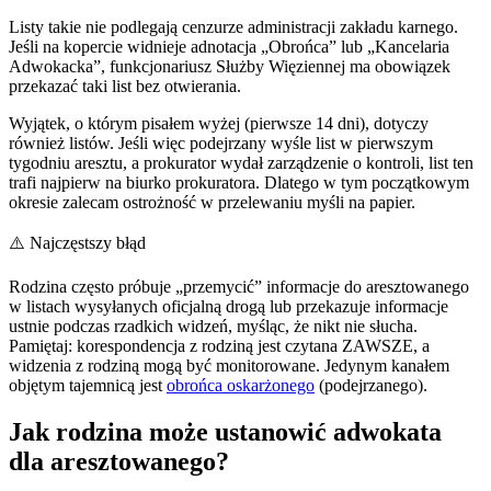
Listy takie nie podlegają cenzurze administracji zakładu karnego.
Jeśli na kopercie widnieje adnotacja „Obrońca” lub „Kancelaria
Adwokacka”, funkcjonariusz Służby Więziennej ma obowiązek
przekazać taki list bez otwierania.
Wyjątek, o którym pisałem wyżej (pierwsze 14 dni), dotyczy
również listów. Jeśli więc podejrzany wyśle list w pierwszym
tygodniu aresztu, a prokurator wydał zarządzenie o kontroli, list ten
trafi najpierw na biurko prokuratora. Dlatego w tym początkowym
okresie zalecam ostrożność w przelewaniu myśli na papier.
⚠️ Najczęstszy błąd
Rodzina często próbuje „przemycić” informacje do aresztowanego
w listach wysyłanych oficjalną drogą lub przekazuje informacje
ustnie podczas rzadkich widzeń, myśląc, że nikt nie słucha.
Pamiętaj: korespondencja z rodziną jest czytana ZAWSZE, a
widzenia z rodziną mogą być monitorowane. Jedynym kanałem
objętym tajemnicą jest
obrońca oskarżonego
(podejrzanego).
Jak rodzina może ustanowić adwokata
dla aresztowanego?