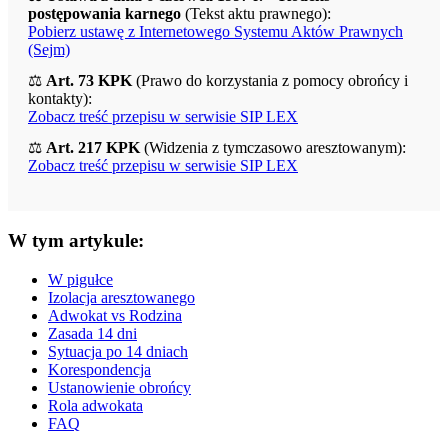
postępowania karnego
(Tekst aktu prawnego):
Pobierz ustawę z Internetowego Systemu Aktów Prawnych
(Sejm)
⚖️
Art. 73 KPK
(Prawo do korzystania z pomocy obrońcy i
kontakty):
Zobacz treść przepisu w serwisie SIP LEX
⚖️
Art. 217 KPK
(Widzenia z tymczasowo aresztowanym):
Zobacz treść przepisu w serwisie SIP LEX
W tym artykule:
W pigułce
Izolacja aresztowanego
Adwokat vs Rodzina
Zasada 14 dni
Sytuacja po 14 dniach
Korespondencja
Ustanowienie obrońcy
Rola adwokata
FAQ