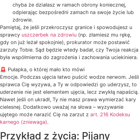
chyba że działasz w ramach obrony koniecznej,
odpierając bezpośredni zamach na swoje życie lub
zdrowie.
Pamiętaj, że jeśli przekroczysz granice i spowodujesz u
sprawcy
uszczerbek na zdrowiu
(np. złamiesz mu rękę,
gdy on już leżał spokojnie), prokurator może postawić
zarzuty Tobie. Sąd będzie wtedy badał, czy Twoja reakcja
była współmierna do zagrożenia i zachowania uciekiniera.
🚨 Pułapka, o której mało kto mówi
Emocje. Podczas ujęcia łatwo puścić wodze nerwom. Jeśli
sprawca Cię wyzywa, a Ty w odpowiedzi go uderzysz, to
uderzenie nie jest elementem ujęcia, lecz zwykłą napaścią.
Nawet jeśli on ukradł, Ty nie masz prawa wymierzać kary
cielesnej. Dodatkowo uważaj na słowa – wyzywanie
ujętego może narazić Cię na zarzut z
art. 216 Kodeksu
karnego (zniewaga)
.
Przykład z życia: Pijany