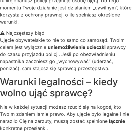
funkcjonariusz policji przejmuje osobę ujętą. Do tego
momentu Twoje działanie jest działaniem „cywilnym”, które
korzysta z ochrony prawnej, o ile spełniasz określone
warunki.
⚠️ Najczęstszy błąd
Ujęcie obywatelskie to nie to samo co samosąd. Twoim
celem jest wyłącznie
uniemożliwienie ucieczki
sprawcy
do czasu przyjazdu policji. Jeśli po obezwładnieniu
napastnika zaczniesz go „wychowywać” (uderzać,
poniżać), sam stajesz się sprawcą przestępstwa.
Warunki legalności – kiedy
wolno ująć sprawcę?
Nie w każdej sytuacji możesz rzucić się na kogoś, kto
Twoim zdaniem łamie prawo. Aby ujęcie było legalne i nie
naraziło Cię na zarzuty, muszą zostać spełnione
łącznie
konkretne przesłanki.