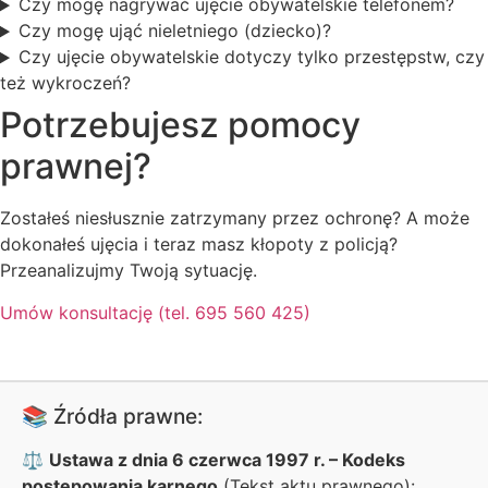
Czy mogę nagrywać ujęcie obywatelskie telefonem?
Czy mogę ująć nieletniego (dziecko)?
Czy ujęcie obywatelskie dotyczy tylko przestępstw, czy
też wykroczeń?
Potrzebujesz pomocy
prawnej?
Zostałeś niesłusznie zatrzymany przez ochronę? A może
dokonałeś ujęcia i teraz masz kłopoty z policją?
Przeanalizujmy Twoją sytuację.
Umów konsultację (tel. 695 560 425)
📚 Źródła prawne:
⚖️
Ustawa z dnia 6 czerwca 1997 r. – Kodeks
postępowania karnego
(Tekst aktu prawnego):