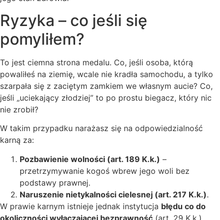
Ryzyka – co jeśli się
pomyliłem?
To jest ciemna strona medalu. Co, jeśli osoba, którą
powaliłeś na ziemię, wcale nie kradła samochodu, a tylko
szarpała się z zaciętym zamkiem we własnym aucie? Co,
jeśli „uciekający złodziej” to po prostu biegacz, który nic
nie zrobił?
W takim przypadku narażasz się na odpowiedzialność
karną za:
Pozbawienie wolności (art. 189 K.k.)
–
przetrzymywanie kogoś wbrew jego woli bez
podstawy prawnej.
Naruszenie nietykalności cielesnej (art. 217 K.k.)
.
W prawie karnym istnieje jednak instytucja
błędu co do
okoliczności wyłączającej bezprawność
(art. 29 K.k.).