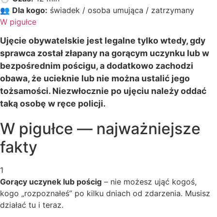
👥
Dla kogo:
świadek / osoba umująca / zatrzymany
W pigułce
Ujęcie obywatelskie jest legalne tylko wtedy, gdy
sprawca został złapany na gorącym uczynku lub w
bezpośrednim pościgu, a dodatkowo zachodzi
obawa, że ucieknie lub nie można ustalić jego
tożsamości. Niezwłocznie po ujęciu należy oddać
taką osobę w ręce policji.
W pigułce — najważniejsze
fakty
1
Gorący uczynek lub pościg
– nie możesz ująć kogoś,
kogo „rozpoznałeś” po kilku dniach od zdarzenia. Musisz
działać tu i teraz.