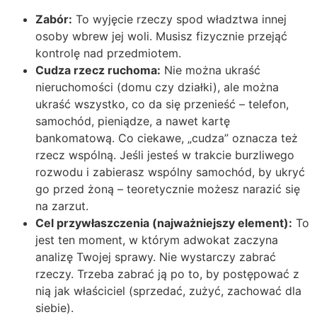
Zabór:
To wyjęcie rzeczy spod władztwa innej
osoby wbrew jej woli. Musisz fizycznie przejąć
kontrolę nad przedmiotem.
Cudza rzecz ruchoma:
Nie można ukraść
nieruchomości (domu czy działki), ale można
ukraść wszystko, co da się przenieść – telefon,
samochód, pieniądze, a nawet kartę
bankomatową. Co ciekawe, „cudza” oznacza też
rzecz wspólną. Jeśli jesteś w trakcie burzliwego
rozwodu i zabierasz wspólny samochód, by ukryć
go przed żoną – teoretycznie możesz narazić się
na zarzut.
Cel przywłaszczenia (najważniejszy element):
To
jest ten moment, w którym adwokat zaczyna
analizę Twojej sprawy. Nie wystarczy zabrać
rzeczy. Trzeba zabrać ją po to, by postępować z
nią jak właściciel (sprzedać, zużyć, zachować dla
siebie).