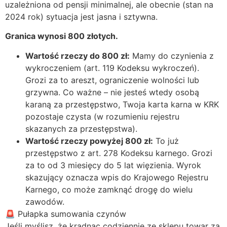
uzależniona od pensji minimalnej, ale obecnie (stan na
2024 rok) sytuacja jest jasna i sztywna.
Granica wynosi 800 złotych.
Wartość rzeczy do 800 zł:
Mamy do czynienia z
wykroczeniem (art. 119 Kodeksu wykroczeń).
Grozi za to areszt, ograniczenie wolności lub
grzywna. Co ważne – nie jesteś wtedy osobą
karaną za przestępstwo, Twoja karta karna w KRK
pozostaje czysta (w rozumieniu rejestru
skazanych za przestępstwa).
Wartość rzeczy powyżej 800 zł:
To już
przestępstwo z art. 278 Kodeksu karnego. Grozi
za to od 3 miesięcy do 5 lat więzienia. Wyrok
skazujący oznacza wpis do Krajowego Rejestru
Karnego, co może zamknąć drogę do wielu
zawodów.
🚨 Pułapka sumowania czynów
Jeśli myślisz, że kradnąc codziennie ze sklepu towar za