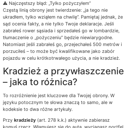
⚠️ Najczęstszy błąd: „Tylko pożyczyłem”
Częstą linią obrony jest twierdzenie: „ja tego nie
ukradłem, tylko wziąłem na chwilę”. Pamiętaj jednak, że
sąd ocenia fakty, a nie tylko Twoje deklaracje. Jeśli
zabrałeś rower sąsiada i sprzedałeś go w lombardzie,
tłumaczenie o „pożyczeniu” będzie niewiarygodne.
Natomiast jeśli zabrałeś go, przejechałeś 500 metrów i
porzuciłeś – to może być kwalifikowane jako zabór
pojazdu w celu krótkotrwałego użycia, a nie kradzież.
Kradzież a przywłaszczenie
– jaka to różnica?
To rozróżnienie jest kluczowe dla Twojej obrony. W
języku potocznym te słowa znaczą to samo, ale w
kodeksie to dwa różne artykuły.
Przy
kradzieży
(art. 278 k.k.) aktywnie zabierasz
komuś rzecz. Włamujesz się do auta, wyciągasz portfel