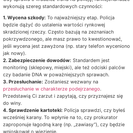
wykonują szereg standardowych czynności:
1. Wycena szkody:
To najważniejszy etap. Policja
będzie dążyć do ustalenia wartości rynkowej
skradzionej rzeczy. Często bazują na zeznaniach
pokrzywdzonego, ale masz prawo to kwestionować,
jeśli wycena jest zawyżona (np. stary telefon wyceniono
jak nowy).
2. Zabezpieczenie dowodów:
Standardem jest
monitoring (sklepowy, miejski), ale też odciski palców
czy badanie DNA w poważniejszych sprawach.
3. Przesłuchanie:
Zostaniesz wezwany na
przesłuchanie w charakterze podejrzanego
.
Przedstawią Ci zarzut i zapytają, czy przyznajesz się
do winy.
4. Sprawdzenie kartoteki:
Policja sprawdzi, czy byłeś
wcześniej karany. To wpłynie na to, czy prokurator
zaproponuje łagodną karę (np. „zawiasy”), czy będzie
wnioskował o więzienie.