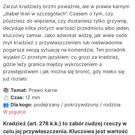
Zarzut kradzieży brzmi poważnie, ale w prawie karnym
„diabeł tkwi w szczegółach”. Czasem o tym, czy
pójdziesz do więzienia, czy dostaniesz tylko grzywnę,
decyduje kilka złotych wartości przedmiotu albo jeden,
kluczowy zamiar. Jako adwokat widzę, jak wiele osób
myli kradzież z przywłaszczeniem lub nieświadomie
pogarsza swoją sytuację na komendzie. Ten poradnik
wyjaśni Ci prostym językiem: co grozi za kradzież,
gdzie leży granica między wykroczeniem a
przestępstwem i jak można się bronić, gdy mleko się
już rozlało.
📚
Temat:
Prawo karne
⏱️
Czas:
12 min
👥
Dla kogo:
podejrzany / pokrzywdzony / rodzina
W pigułce
Kradzież (art. 278 k.k.) to zabór cudzej rzeczy w
celu jej przywłaszczenia. Kluczowa jest wartość