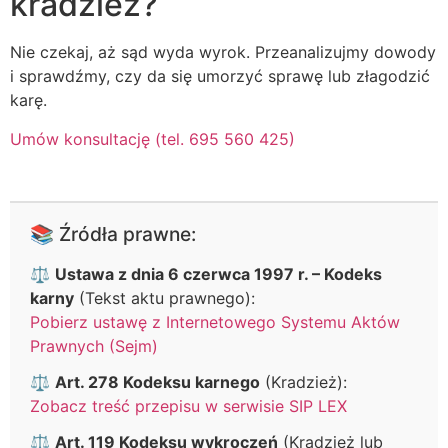
kradzież?
Nie czekaj, aż sąd wyda wyrok. Przeanalizujmy dowody
i sprawdźmy, czy da się umorzyć sprawę lub złagodzić
karę.
Umów konsultację (tel. 695 560 425)
📚 Źródła prawne:
⚖️
Ustawa z dnia 6 czerwca 1997 r. – Kodeks
karny
(Tekst aktu prawnego):
Pobierz ustawę z Internetowego Systemu Aktów
Prawnych (Sejm)
⚖️
Art. 278 Kodeksu karnego
(Kradzież):
Zobacz treść przepisu w serwisie SIP LEX
⚖️
Art. 119 Kodeksu wykroczeń
(Kradzież lub