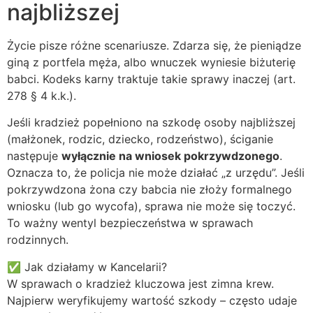
najbliższej
Życie pisze różne scenariusze. Zdarza się, że pieniądze
giną z portfela męża, albo wnuczek wyniesie biżuterię
babci. Kodeks karny traktuje takie sprawy inaczej (art.
278 § 4 k.k.).
Jeśli kradzież popełniono na szkodę osoby najbliższej
(małżonek, rodzic, dziecko, rodzeństwo), ściganie
następuje
wyłącznie na wniosek pokrzywdzonego
.
Oznacza to, że policja nie może działać „z urzędu”. Jeśli
pokrzywdzona żona czy babcia nie złoży formalnego
wniosku (lub go wycofa), sprawa nie może się toczyć.
To ważny wentyl bezpieczeństwa w sprawach
rodzinnych.
✅ Jak działamy w Kancelarii?
W sprawach o kradzież kluczowa jest zimna krew.
Najpierw weryfikujemy wartość szkody – często udaje