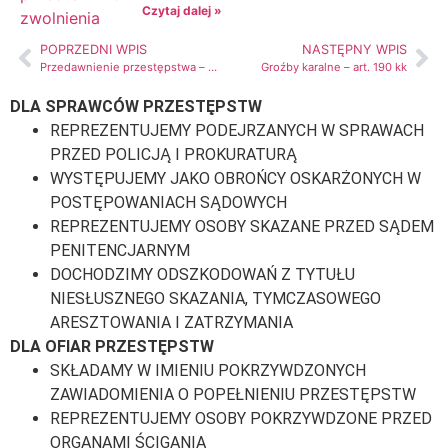
Czytaj dalej »
POPRZEDNI WPIS
NASTĘPNY WPIS
Przedawnienie przestępstwa – ustanie karalności
Groźby karalne – art. 190 kk
DLA SPRAWCÓW PRZESTĘPSTW
REPREZENTUJEMY PODEJRZANYCH W SPRAWACH
PRZED POLICJĄ I PROKURATURĄ
WYSTĘPUJEMY JAKO OBROŃCY OSKARŻONYCH W
POSTĘPOWANIACH SĄDOWYCH
REPREZENTUJEMY OSOBY SKAZANE PRZED SĄDEM
PENITENCJARNYM
DOCHODZIMY ODSZKODOWAŃ Z TYTUŁU
NIESŁUSZNEGO SKAZANIA, TYMCZASOWEGO
ARESZTOWANIA I ZATRZYMANIA
DLA OFIAR PRZESTĘPSTW
SKŁADAMY W IMIENIU POKRZYWDZONYCH
ZAWIADOMIENIA O POPEŁNIENIU PRZESTĘPSTW
REPREZENTUJEMY OSOBY POKRZYWDZONE PRZED
ORGANAMI ŚCIGANIA