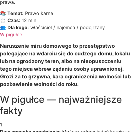
prawa.
📚
Temat:
Prawo karne
⏱️
Czas:
12 min
👥
Dla kogo:
właściciel / najemca / podejrzany
W pigułce
Naruszenie miru domowego to przestępstwo
polegające na wdarciu się do cudzego domu, lokalu
lub na ogrodzony teren, albo na nieopuszczeniu
tego miejsca wbrew żądaniu osoby uprawnionej.
Grozi za to grzywna, kara ograniczenia wolności lub
pozbawienie wolności do roku.
W pigułce — najważniejsze
fakty
1
Dwa sposoby popełnienia:
Możesz odpowiadać karnie za