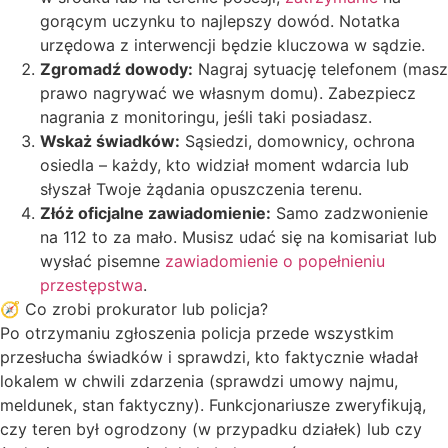
gorącym uczynku to najlepszy dowód. Notatka
urzędowa z interwencji będzie kluczowa w sądzie.
Zgromadź dowody:
Nagraj sytuację telefonem (masz
prawo nagrywać we własnym domu). Zabezpiecz
nagrania z monitoringu, jeśli taki posiadasz.
Wskaż świadków:
Sąsiedzi, domownicy, ochrona
osiedla – każdy, kto widział moment wdarcia lub
słyszał Twoje żądania opuszczenia terenu.
Złóż oficjalne zawiadomienie:
Samo zadzwonienie
na 112 to za mało. Musisz udać się na komisariat lub
wysłać pisemne
zawiadomienie o popełnieniu
przestępstwa
.
🧭 Co zrobi prokurator lub policja?
Po otrzymaniu zgłoszenia policja przede wszystkim
przesłucha świadków i sprawdzi, kto faktycznie władał
lokalem w chwili zdarzenia (sprawdzi umowy najmu,
meldunek, stan faktyczny). Funkcjonariusze zweryfikują,
czy teren był ogrodzony (w przypadku działek) lub czy