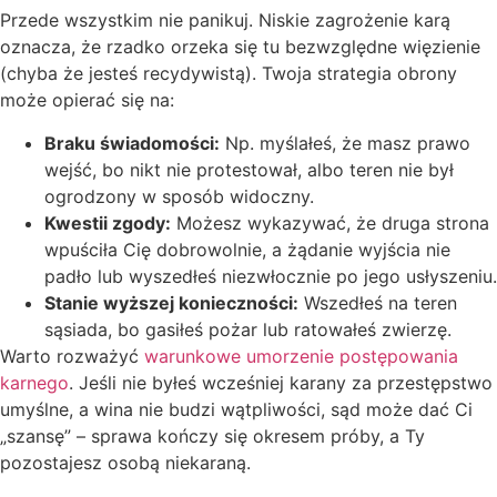
Przede wszystkim nie panikuj. Niskie zagrożenie karą
oznacza, że rzadko orzeka się tu bezwzględne więzienie
(chyba że jesteś recydywistą). Twoja strategia obrony
może opierać się na:
Braku świadomości:
Np. myślałeś, że masz prawo
wejść, bo nikt nie protestował, albo teren nie był
ogrodzony w sposób widoczny.
Kwestii zgody:
Możesz wykazywać, że druga strona
wpuściła Cię dobrowolnie, a żądanie wyjścia nie
padło lub wyszedłeś niezwłocznie po jego usłyszeniu.
Stanie wyższej konieczności:
Wszedłeś na teren
sąsiada, bo gasiłeś pożar lub ratowałeś zwierzę.
Warto rozważyć
warunkowe umorzenie postępowania
karnego
. Jeśli nie byłeś wcześniej karany za przestępstwo
umyślne, a wina nie budzi wątpliwości, sąd może dać Ci
„szansę” – sprawa kończy się okresem próby, a Ty
pozostajesz osobą niekaraną.