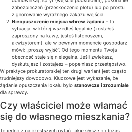
domownika), spryt (wejście podstępem), pokonanie
zabezpieczeń (przeskoczenie płotu) lub po prostu
zignorowanie wyraźnego zakazu wejścia.
Nieopuszczenie miejsca wbrew żądaniu
– to
sytuacja, w której wszedłeś legalnie (zostałeś
zaproszony na kawę, jesteś listonoszem,
akwizytorem), ale w pewnym momencie gospodarz
mówi: „proszę wyjść”. Od tego momentu Twoja
obecność staje się nielegalna. Jeśli zwlekasz,
dyskutujesz i zostajesz – popełniasz przestępstwo.
W praktyce prokuratorskiej ten drugi wariant jest często
trudniejszy dowodowo. Kluczowe jest wykazanie, że
żądanie opuszczenia lokalu było
stanowcze i zrozumiałe
dla sprawcy.
Czy właściciel może włamać
się do własnego mieszkania?
To jedno z najczęstszych pytań, jakie słyszę podczas