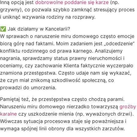
Inną opcją jest
dobrowolne poddanie się karze
(np.
grzywny), co pozwala szybko zamknąć stresujący proces
i uniknąć wzywania rodziny na rozprawy.
✅ Jak działamy w Kancelarii?
W sprawach o naruszenie miru domowego często emocje
biorą górę nad faktami. Moim zadaniem jest „odcedzenie”
konfliktu rodzinnego od prawa karnego. Analizujemy
nagrania, sprawdzamy status prawny nieruchomości i
oceniamy, czy zachowanie Klienta faktycznie wyczerpało
znamiona przestępstwa. Często udaje nam się wykazać,
że czyn miał znikomą szkodliwość społeczną, co
prowadzi do umorzenia.
Pamiętaj też, że przestępstwa często chodzą parami.
Naruszeniu miru domowego nierzadko towarzyszą
groźby
karalne
czy uszkodzenie mienia (np. wyważonych drzwi).
Wówczas sytuacja procesowa staje się poważniejsza i
wymaga spójnej linii obrony dla wszystkich zarzutów.