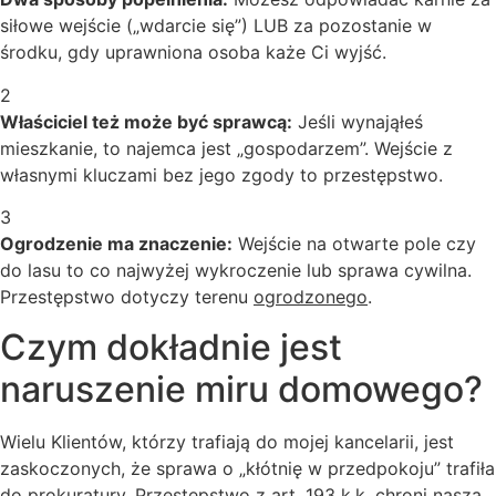
siłowe wejście („wdarcie się”) LUB za pozostanie w
środku, gdy uprawniona osoba każe Ci wyjść.
2
Właściciel też może być sprawcą:
Jeśli wynająłeś
mieszkanie, to najemca jest „gospodarzem”. Wejście z
własnymi kluczami bez jego zgody to przestępstwo.
3
Ogrodzenie ma znaczenie:
Wejście na otwarte pole czy
do lasu to co najwyżej wykroczenie lub sprawa cywilna.
Przestępstwo dotyczy terenu
ogrodzonego
.
Czym dokładnie jest
naruszenie miru domowego?
Wielu Klientów, którzy trafiają do mojej kancelarii, jest
zaskoczonych, że sprawa o „kłótnię w przedpokoju” trafiła
do prokuratury. Przestępstwo z art. 193 k.k. chroni naszą