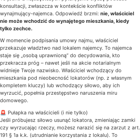
konsultacji, zwłaszcza w kontekście konfliktów
wynajmujący-najemca. Odpowiedź brzmi:
nie, właściciel
nie może wchodzić do wynajętego mieszkania, kiedy
tylko zechce.
W momencie podpisania umowy najmu, właściciel
przekazuje władztwo nad lokalem najemcy. To najemca
staje się „osobą uprawnioną” do decydowania, kto
przekracza próg – nawet jeśli na akcie notarialnym
widnieje Twoje nazwisko. Właściciel wchodzący do
mieszkania pod nieobecność lokatorów (np. z własnym
kompletem kluczy) lub wchodzący siłowo, aby ich
wyrzucić, popełnia przestępstwo naruszenia miru
domowego.
🚨 Pułapka na właścicieli (i nie tylko)
Jeśli próbujesz siłowo usunąć lokatora, zmieniając zamki
czy wyrzucając rzeczy, możesz narazić się na zarzut z art.
191 § 1a k.k. (utrudnianie korzystania z lokalu). To