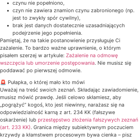
czynu nie popełniono,
czyn nie zawiera znamion czynu zabronionego (np.
jest to zwykły spór cywilny),
brak jest danych dostatecznie uzasadniających
podejrzenie jego popełnienia.
Pamiętaj, że na takie postanowienie przysługuje Ci
zażalenie. To bardzo ważne uprawnienie, o którym
pisałem szerzej w artykule:
Zażalenie na odmowę
wszczęcia lub umorzenie postępowania
. Nie musisz się
poddawać po pierwszej odmowie.
🚨 Pułapka, o której mało kto mówi
Uważaj na treść swoich zeznań. Składając zawiadomienie,
musisz mówić prawdę. Jeśli celowo skłamiesz, aby
„pogrążyć” kogoś, kto jest niewinny, narażasz się na
odpowiedzialność karną z art. 234 KK (fałszywe
oskarżenie) lub
przestępstwo złożenia fałszywych zeznań
(art. 233 KK)
. Granica między subiektywnym poczuciem
krzywdy a kłamstwem procesowym bywa cienka – pisz