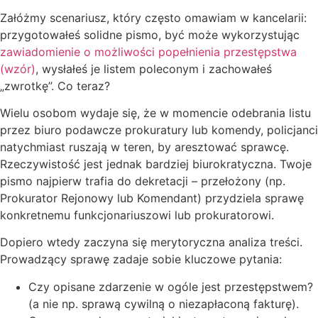
Załóżmy scenariusz, który często omawiam w kancelarii:
przygotowałeś solidne pismo, być może wykorzystując
zawiadomienie o możliwości popełnienia przestępstwa
(wzór)
, wysłałeś je listem poleconym i zachowałeś
„zwrotkę”. Co teraz?
Wielu osobom wydaje się, że w momencie odebrania listu
przez biuro podawcze prokuratury lub komendy, policjanci
natychmiast ruszają w teren, by aresztować sprawcę.
Rzeczywistość jest jednak bardziej biurokratyczna. Twoje
pismo najpierw trafia do dekretacji – przełożony (np.
Prokurator Rejonowy lub Komendant) przydziela sprawę
konkretnemu funkcjonariuszowi lub prokuratorowi.
Dopiero wtedy zaczyna się merytoryczna analiza treści.
Prowadzący sprawę zadaje sobie kluczowe pytania:
Czy opisane zdarzenie w ogóle jest przestępstwem?
(a nie np. sprawą cywilną o niezapłaconą fakturę).