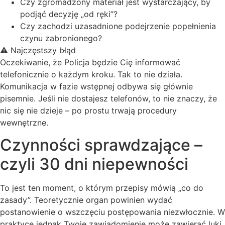
Czy zgromadzony materiał jest wystarczający, by
podjąć decyzję „od ręki”?
Czy zachodzi uzasadnione podejrzenie popełnienia
czynu zabronionego?
⚠️ Najczęstszy błąd
Oczekiwanie, że Policja będzie Cię informować
telefonicznie o każdym kroku. Tak to nie działa.
Komunikacja w fazie wstępnej odbywa się głównie
pisemnie. Jeśli nie dostajesz telefonów, to nie znaczy, że
nic się nie dzieje – po prostu trwają procedury
wewnętrzne.
Czynności sprawdzające –
czyli 30 dni niepewności
To jest ten moment, o którym przepisy mówią „co do
zasady”. Teoretycznie organ powinien wydać
postanowienie o wszczęciu postępowania niezwłocznie. W
praktyce jednak Twoje zawiadomienie może zawierać luki