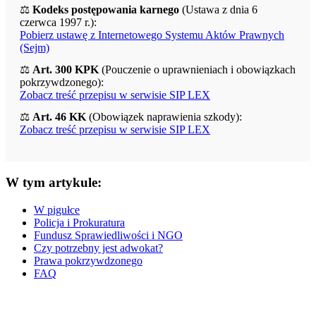
⚖️
Kodeks postępowania karnego
(Ustawa z dnia 6
czerwca 1997 r.):
Pobierz ustawę z Internetowego Systemu Aktów Prawnych
(Sejm)
⚖️
Art. 300 KPK
(Pouczenie o uprawnieniach i obowiązkach
pokrzywdzonego):
Zobacz treść przepisu w serwisie SIP LEX
⚖️
Art. 46 KK
(Obowiązek naprawienia szkody):
Zobacz treść przepisu w serwisie SIP LEX
W tym artykule:
W pigułce
Policja i Prokuratura
Fundusz Sprawiedliwości i NGO
Czy potrzebny jest adwokat?
Prawa pokrzywdzonego
FAQ