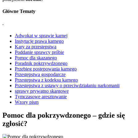
Główne Tematy
.
Adwokat w sprawie karnej
Instytucje prawa karnego
Kary za przestępstwa
Poddanie sprawcy próbie
Pomoc dla skazanego
Poradnik pokrzywdzonego
Przebieg postępowania karnego
Przestępstwa gospodarcze
Przestępstwa z kodeksu karnego
Przestępstwa z ustawy o przeciwdziałaniu narkomanii
sprawy prywatno skargowe
Tymczasowe aresztowanie
Wzory pism
Pomoc dla pokrzywdzonego – gdzie się
zgłosić?