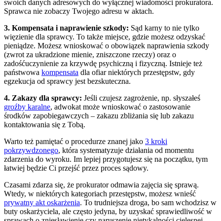
swoich danych adresowych do wyłącznej wiadomości prokuratora.
Sprawca nie zobaczy Twojego adresu w aktach.
3. Kompensata i naprawienie szkody:
Sąd karny to nie tylko
więzienie dla sprawcy. To także miejsce, gdzie możesz odzyskać
pieniądze. Możesz wnioskować o obowiązek naprawienia szkody
(zwrot za ukradzione mienie, zniszczone rzeczy) oraz o
zadośćuczynienie za krzywdę psychiczną i fizyczną. Istnieje też
państwowa
kompensata
dla ofiar niektórych przestępstw, gdy
egzekucja od sprawcy jest bezskuteczna.
4. Zakazy dla sprawcy:
Jeśli czujesz zagrożenie, np. słyszałeś
groźby karalne
, adwokat może wnioskować o zastosowanie
środków zapobiegawczych – zakazu zbliżania się lub zakazu
kontaktowania się z Tobą.
Warto też pamiętać o procedurze znanej jako
3 kroki
pokrzywdzonego
, która systematyzuje działania od momentu
zdarzenia do wyroku. Im lepiej przygotujesz się na początku, tym
łatwiej będzie Ci przejść przez proces sądowy.
Czasami zdarza się, że prokurator odmawia zajęcia się sprawą.
Wtedy, w niektórych kategoriach przestępstw, możesz wnieść
prywatny akt oskarżenia
. To trudniejsza droga, bo sam wchodzisz w
buty oskarżyciela, ale często jedyna, by uzyskać sprawiedliwość w
sprawach o zniesławienie czy naruszenie nietykalności cielesnej.