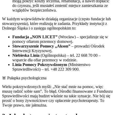
mogą pokryć koszty leczenia, rehabilitacji, a nawet dopłacić
do czynszu, jeśli musiałeś zmienić miejsce zamieszkania ze
względów bezpieczeństwa.
W każdym województwie działają organizacje (często fundacje lub
stowarzyszenia), które realizują te zadania. Przykłady instytucji z
Dolnego Śląska i o zasięgu ogólnopolskim to:
Fundacja „NON LICET”
(Wrocław) – specjalizuje się w
pomocy ofiarom przemocy domowej.
Stowarzyszenie Pomocy „Akson”
– prowadzi Ośrodek
Interwencji Kryzysowej.
Niebieska Linia
(Ogólnopolska) – tel. 22 668 70 00 –
wsparcie dla ofiar przemocy w rodzinie.
Linia Pomocy Pokrzywdzonym
(Ministerstwo
Sprawiedliwości) – tel. +48 222 309 900.
🚨 Pułapka psychologiczna
Wielu pokrzywdzonych myśli: „Nie stać mnie na pomoc, więc
muszę radzić sobie sam”. To błąd. Ośrodki finansowane z Funduszu
Sprawiedliwości mają budżet właśnie na takie sytuacje. Nie bój się
prosić o bony żywnościowe czy opłacenie psychoterapeuty. To
Twoje prawo, nie jałmużna.