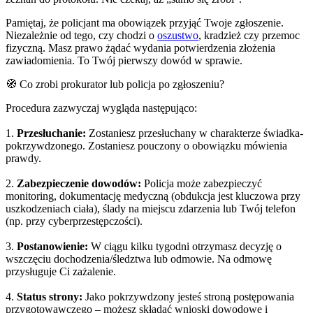
Pamiętaj, że policjant ma obowiązek przyjąć Twoje zgłoszenie.
Niezależnie od tego, czy chodzi o
oszustwo
, kradzież czy przemoc
fizyczną. Masz prawo żądać wydania potwierdzenia złożenia
zawiadomienia. To Twój pierwszy dowód w sprawie.
🧭 Co zrobi prokurator lub policja po zgłoszeniu?
Procedura zazwyczaj wygląda następująco:
1.
Przesłuchanie:
Zostaniesz przesłuchany w charakterze świadka-
pokrzywdzonego. Zostaniesz pouczony o obowiązku mówienia
prawdy.
2.
Zabezpieczenie dowodów:
Policja może zabezpieczyć
monitoring, dokumentację medyczną (obdukcja jest kluczowa przy
uszkodzeniach ciała), ślady na miejscu zdarzenia lub Twój telefon
(np. przy cyberprzestępczości).
3.
Postanowienie:
W ciągu kilku tygodni otrzymasz decyzję o
wszczęciu dochodzenia/śledztwa lub odmowie. Na odmowę
przysługuje Ci zażalenie.
4.
Status strony:
Jako pokrzywdzony jesteś stroną postępowania
przygotowawczego – możesz składać wnioski dowodowe i