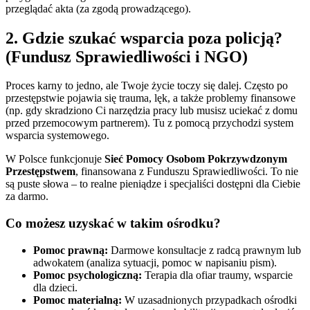
przeglądać akta (za zgodą prowadzącego).
2. Gdzie szukać wsparcia poza policją?
(Fundusz Sprawiedliwości i NGO)
Proces karny to jedno, ale Twoje życie toczy się dalej. Często po
przestępstwie pojawia się trauma, lęk, a także problemy finansowe
(np. gdy skradziono Ci narzędzia pracy lub musisz uciekać z domu
przed przemocowym partnerem). Tu z pomocą przychodzi system
wsparcia systemowego.
W Polsce funkcjonuje
Sieć Pomocy Osobom Pokrzywdzonym
Przestępstwem
, finansowana z Funduszu Sprawiedliwości. To nie
są puste słowa – to realne pieniądze i specjaliści dostępni dla Ciebie
za darmo.
Co możesz uzyskać w takim ośrodku?
Pomoc prawną:
Darmowe konsultacje z radcą prawnym lub
adwokatem (analiza sytuacji, pomoc w napisaniu pism).
Pomoc psychologiczną:
Terapia dla ofiar traumy, wsparcie
dla dzieci.
Pomoc materialną:
W uzasadnionych przypadkach ośrodki