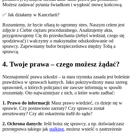
Możesz zadawać pytania świadkom i wygłosić mowę końcową.
✅ Jak działamy w Kancelarii?
Rozumiemy, że bycie ofiarą to ogromny stres. Naszym celem jest
zdjęcie z Ciebie ciężaru proceduralnego. Analizujemy akta,
przygotowujemy Cię do przesłuchania (żebyś wiedział, czego się
spodziewać) i walczymy o maksymalne odszkodowanie od
sprawcy. Zapewniamy bufor bezpieczeństwa między Tobą a
sprawcą.
4. Twoje prawa – czego możesz żądać?
Nieznajomość prawa szkodzi – ta stara rzymska zasada jest boleśnie
prawdziwa w sprawach karnych. Jako pokrzywdzony masz szereg
uprawnień, o których policjanci nie zawsze informują w sposób
zrozumiały. Oto najważniejsze z nich, o które warto zadbać:
1. Prawo do informacji:
Masz prawo wiedzieć, co dzieje się w
sprawie. Czy postawiono zarzuty? Czy sprawca został
aresztowany? Czy akt oskarżenia trafił do sądu?
2. Ochrona danych:
Jeśli boisz się sprawcy, a np. doświadczasz
przestępstwa takiego jak
stalking
, możesz wnieść o zastrzeżenie