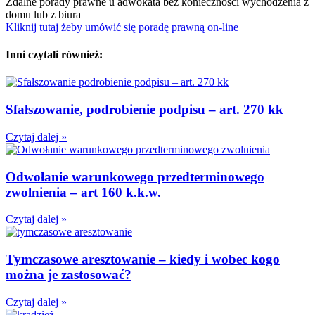
Zdalne porady prawne u adwokata bez konieczności wychodzenia z
domu lub z biura
Kliknij tutaj żeby umówić się poradę prawną on-line
Inni czytali również:
Sfałszowanie, podrobienie podpisu – art. 270 kk
Czytaj dalej »
Odwołanie warunkowego przedterminowego
zwolnienia – art 160 k.k.w.
Czytaj dalej »
Tymczasowe aresztowanie – kiedy i wobec kogo
można je zastosować?
Czytaj dalej »