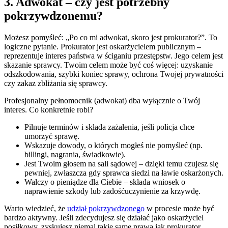
3. Adwokat – czy jest potrzebny
pokrzywdzonemu?
Możesz pomyśleć: „Po co mi adwokat, skoro jest prokurator?”. To
logiczne pytanie. Prokurator jest oskarżycielem publicznym –
reprezentuje interes państwa w ściganiu przestępstw. Jego celem jest
skazanie sprawcy. Twoim celem może być coś więcej: uzyskanie
odszkodowania, szybki koniec sprawy, ochrona Twojej prywatności
czy zakaz zbliżania się sprawcy.
Profesjonalny pełnomocnik (adwokat) dba wyłącznie o Twój
interes. Co konkretnie robi?
Pilnuje terminów i składa zażalenia, jeśli policja chce
umorzyć sprawę.
Wskazuje dowody, o których mogłeś nie pomyśleć (np.
billingi, nagrania, świadkowie).
Jest Twoim głosem na sali sądowej – dzięki temu czujesz się
pewniej, zwłaszcza gdy sprawca siedzi na ławie oskarżonych.
Walczy o pieniądze dla Ciebie – składa wniosek o
naprawienie szkody lub zadośćuczynienie za krzywdę.
Warto wiedzieć, że
udział pokrzywdzonego
w procesie może być
bardzo aktywny. Jeśli zdecydujesz się działać jako oskarżyciel
posiłkowy, zyskujesz niemal takie same prawa jak prokurator.