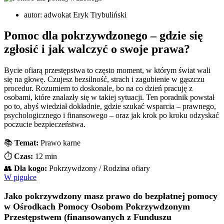
autor:
adwokat Eryk Trybuliński
Pomoc dla pokrzywdzonego – gdzie się
zgłosić i jak walczyć o swoje prawa?
Bycie ofiarą przestępstwa to często moment, w którym świat wali
się na głowę. Czujesz bezsilność, strach i zagubienie w gąszczu
procedur. Rozumiem to doskonale, bo na co dzień pracuję z
osobami, które znalazły się w takiej sytuacji. Ten poradnik powstał
po to, abyś wiedział dokładnie, gdzie szukać wsparcia – prawnego,
psychologicznego i finansowego – oraz jak krok po kroku odzyskać
poczucie bezpieczeństwa.
📚
Temat:
Prawo karne
⏱️
Czas:
12 min
👥
Dla kogo:
Pokrzywdzony / Rodzina ofiary
W pigułce
Jako pokrzywdzony masz prawo do bezpłatnej pomocy
w Ośrodkach Pomocy Osobom Pokrzywdzonym
Przestępstwem (finansowanych z Funduszu