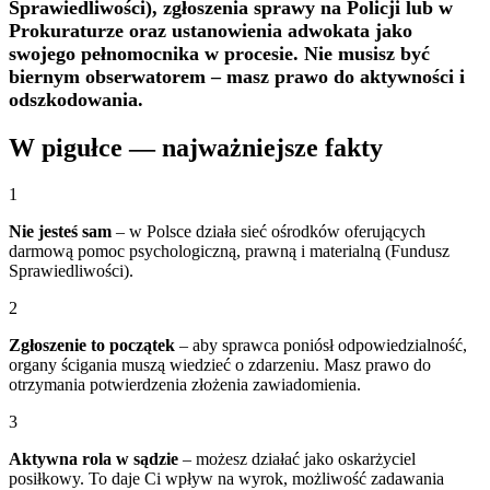
Sprawiedliwości), zgłoszenia sprawy na Policji lub w
Prokuraturze oraz ustanowienia adwokata jako
swojego pełnomocnika w procesie. Nie musisz być
biernym obserwatorem – masz prawo do aktywności i
odszkodowania.
W pigułce — najważniejsze fakty
1
Nie jesteś sam
– w Polsce działa sieć ośrodków oferujących
darmową pomoc psychologiczną, prawną i materialną (Fundusz
Sprawiedliwości).
2
Zgłoszenie to początek
– aby sprawca poniósł odpowiedzialność,
organy ścigania muszą wiedzieć o zdarzeniu. Masz prawo do
otrzymania potwierdzenia złożenia zawiadomienia.
3
Aktywna rola w sądzie
– możesz działać jako oskarżyciel
posiłkowy. To daje Ci wpływ na wyrok, możliwość zadawania