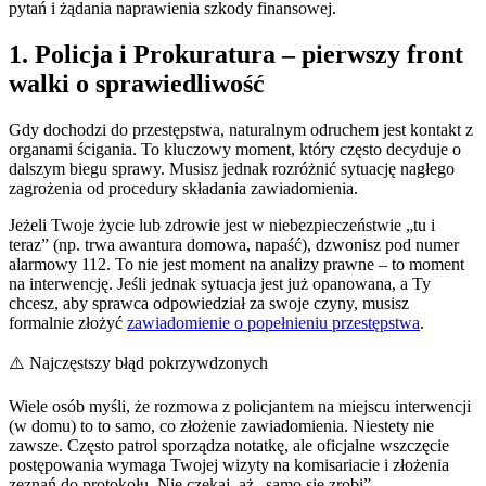
pytań i żądania naprawienia szkody finansowej.
1. Policja i Prokuratura – pierwszy front
walki o sprawiedliwość
Gdy dochodzi do przestępstwa, naturalnym odruchem jest kontakt z
organami ścigania. To kluczowy moment, który często decyduje o
dalszym biegu sprawy. Musisz jednak rozróżnić sytuację nagłego
zagrożenia od procedury składania zawiadomienia.
Jeżeli Twoje życie lub zdrowie jest w niebezpieczeństwie „tu i
teraz” (np. trwa awantura domowa, napaść), dzwonisz pod numer
alarmowy 112. To nie jest moment na analizy prawne – to moment
na interwencję. Jeśli jednak sytuacja jest już opanowana, a Ty
chcesz, aby sprawca odpowiedział za swoje czyny, musisz
formalnie złożyć
zawiadomienie o popełnieniu przestępstwa
.
⚠️ Najczęstszy błąd pokrzywdzonych
Wiele osób myśli, że rozmowa z policjantem na miejscu interwencji
(w domu) to to samo, co złożenie zawiadomienia. Niestety nie
zawsze. Często patrol sporządza notatkę, ale oficjalne wszczęcie
postępowania wymaga Twojej wizyty na komisariacie i złożenia
zeznań do protokołu. Nie czekaj, aż „samo się zrobi”.