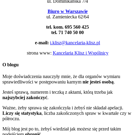
ul. Dominikańska 7/4
Biuro w Warszawie
ul. Zamieniecka 62/64
tel. kom. 695 560 425
tel. 71 740 50 00
e-mail:
i.klisz@kancelaria-klisz.pl
strona www:
Kancelaria Klisz i Wspólnicy
O blogu
Moje doświadczenia nauczyły mnie, że dla organów wymiaru
sprawiedliwości w postępowaniu karnym
nie jesteś osobą
.
Jesteś sprawą, numerem i teczką z aktami, którą trzeba jak
najszybciej zakończyć
.
Ważne, żeby sprawa się zakończyła i żebyś nie składał apelacji.
Liczy się statystyka
, liczba zakończonych spraw w kwartale czy w
półroczu.
Mój blog jest po to, żebyś wiedział jak możesz się przed takim
podejściem
obronić
.