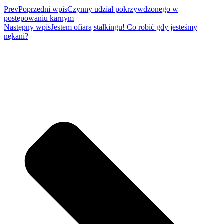
Prev
Poprzedni wpis
Czynny udział pokrzywdzonego w
postępowaniu karnym
Następny wpis
Jestem ofiarą stalkingu! Co robić gdy jesteśmy
nękani?