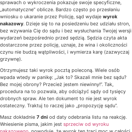
sprawach o wykroczenia pokazuje swoje specyficzne,
„automatyczne” oblicze. Bardzo często po przesłaniu
wniosku o ukaranie przez Policję, sąd wydaje
wyrok
nakazowy
. Dzieje się to na posiedzeniu bez udziału stron,
bez wzywania Cię do sądu i bez wysłuchania Twojej wersji
wydarzeń bezpośrednio przed sędzią. Sędzia czyta akta
dostarczone przez policję, uznaje, że wina i okoliczności
czynu nie budzą wątpliwości, i wymierza karę (zazwyczaj
grzywnę).
Otrzymujesz taki wyrok pocztą poleconą. Wiele osób
wpada wtedy w panikę: „Jak to? Skazali mnie bez sądu?
Bez mojej obrony? Przecież jestem niewinny!”. Tak,
procedura na to pozwala, aby odciążyć sądy od tysięcy
drobnych spraw. Ale ten dokument to nie jest wyrok
ostateczny. Traktuj to raczej jako „propozycję sądu”.
Masz dokładnie
7 dni
od daty odebrania listu na reakcję.
Wniesienie pisma, jakim jest
sprzeciw od wyroku
nakazowego
, powoduje, że wyrok ten traci moc w całości.