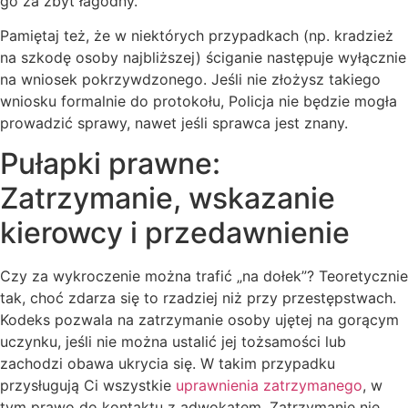
go za zbyt łagodny.
Pamiętaj też, że w niektórych przypadkach (np. kradzież
na szkodę osoby najbliższej) ściganie następuje wyłącznie
na wniosek pokrzywdzonego. Jeśli nie złożysz takiego
wniosku formalnie do protokołu, Policja nie będzie mogła
prowadzić sprawy, nawet jeśli sprawca jest znany.
Pułapki prawne:
Zatrzymanie, wskazanie
kierowcy i przedawnienie
Czy za wykroczenie można trafić „na dołek”? Teoretycznie
tak, choć zdarza się to rzadziej niż przy przestępstwach.
Kodeks pozwala na zatrzymanie osoby ujętej na gorącym
uczynku, jeśli nie można ustalić jej tożsamości lub
zachodzi obawa ukrycia się. W takim przypadku
przysługują Ci wszystkie
uprawnienia zatrzymanego
, w
tym prawo do kontaktu z adwokatem. Zatrzymanie nie