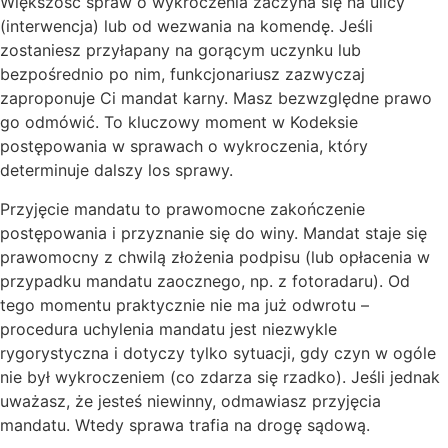
Większość spraw o wykroczenia zaczyna się na ulicy
(interwencja) lub od wezwania na komendę. Jeśli
zostaniesz przyłapany na gorącym uczynku lub
bezpośrednio po nim, funkcjonariusz zazwyczaj
zaproponuje Ci mandat karny. Masz bezwzględne prawo
go odmówić. To kluczowy moment w Kodeksie
postępowania w sprawach o wykroczenia, który
determinuje dalszy los sprawy.
Przyjęcie mandatu to prawomocne zakończenie
postępowania i przyznanie się do winy. Mandat staje się
prawomocny z chwilą złożenia podpisu (lub opłacenia w
przypadku mandatu zaocznego, np. z fotoradaru). Od
tego momentu praktycznie nie ma już odwrotu –
procedura uchylenia mandatu jest niezwykle
rygorystyczna i dotyczy tylko sytuacji, gdy czyn w ogóle
nie był wykroczeniem (co zdarza się rzadko). Jeśli jednak
uważasz, że jesteś niewinny, odmawiasz przyjęcia
mandatu. Wtedy sprawa trafia na drogę sądową.