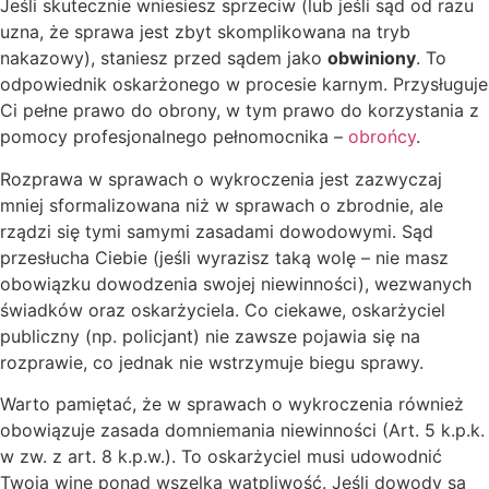
Jeśli skutecznie wniesiesz sprzeciw (lub jeśli sąd od razu
uzna, że sprawa jest zbyt skomplikowana na tryb
nakazowy), staniesz przed sądem jako
obwiniony
. To
odpowiednik oskarżonego w procesie karnym. Przysługuje
Ci pełne prawo do obrony, w tym prawo do korzystania z
pomocy profesjonalnego pełnomocnika –
obrońcy
.
Rozprawa w sprawach o wykroczenia jest zazwyczaj
mniej sformalizowana niż w sprawach o zbrodnie, ale
rządzi się tymi samymi zasadami dowodowymi. Sąd
przesłucha Ciebie (jeśli wyrazisz taką wolę – nie masz
obowiązku dowodzenia swojej niewinności), wezwanych
świadków oraz oskarżyciela. Co ciekawe, oskarżyciel
publiczny (np. policjant) nie zawsze pojawia się na
rozprawie, co jednak nie wstrzymuje biegu sprawy.
Warto pamiętać, że w sprawach o wykroczenia również
obowiązuje zasada domniemania niewinności (Art. 5 k.p.k.
w zw. z art. 8 k.p.w.). To oskarżyciel musi udowodnić
Twoją winę ponad wszelką wątpliwość. Jeśli dowody są