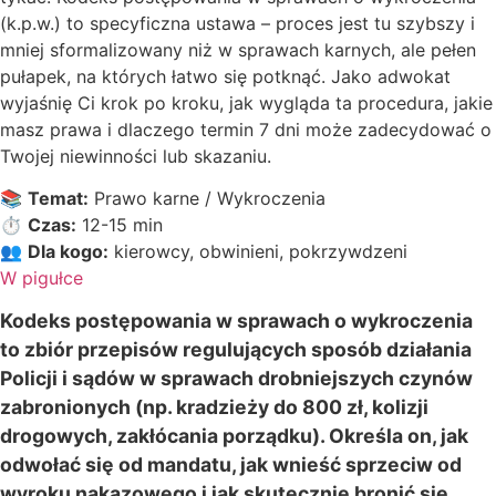
(k.p.w.) to specyficzna ustawa – proces jest tu szybszy i
mniej sformalizowany niż w sprawach karnych, ale pełen
pułapek, na których łatwo się potknąć. Jako adwokat
wyjaśnię Ci krok po kroku, jak wygląda ta procedura, jakie
masz prawa i dlaczego termin 7 dni może zadecydować o
Twojej niewinności lub skazaniu.
📚
Temat:
Prawo karne / Wykroczenia
⏱️
Czas:
12-15 min
👥
Dla kogo:
kierowcy, obwinieni, pokrzywdzeni
W pigułce
Kodeks postępowania w sprawach o wykroczenia
to zbiór przepisów regulujących sposób działania
Policji i sądów w sprawach drobniejszych czynów
zabronionych (np. kradzieży do 800 zł, kolizji
drogowych, zakłócania porządku). Określa on, jak
odwołać się od mandatu, jak wnieść sprzeciw od
wyroku nakazowego i jak skutecznie bronić się