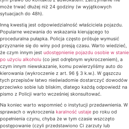
może trwać dłużej niż 24 godziny (w wyjątkowych
sytuacjach do 48h).
Inną kwestią jest odpowiedzialność właściciela pojazdu.
Popularne wezwania do wskazania kierującego to
proceduralna pułapka. Policja często próbuje wymusić
przyznanie się do winy pod presją czasu. Warto wiedzieć,
że czym innym jest
udostępnienie pojazdu osobie w stanie
po użyciu alkoholu
(co jest odrębnym wykroczeniem), a
czym innym niewskazanie, komu powierzyliśmy auto do
kierowania (wykroczenie z art. 96 § 3 k.w.). W gąszczu
tych przepisów łatwo nieświadomie dostarczyć dowodów
przeciwko sobie lub bliskim, dlatego każdą odpowiedź na
pismo z Policji warto wcześniej skonsultować.
Na koniec warto wspomnieć o instytucji przedawnienia. W
sprawach o wykroczenia
karalność ustaje
po roku od
popełnienia czynu, chyba że w tym czasie wszczęto
postępowanie (czyli przedstawiono Ci zarzuty lub