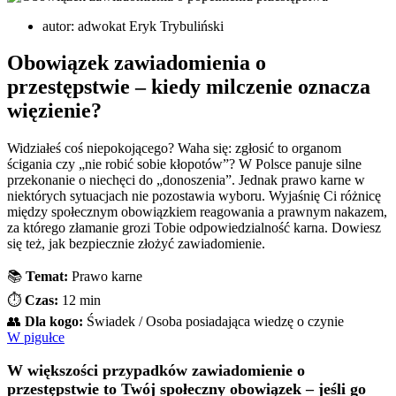
autor:
adwokat Eryk Trybuliński
Obowiązek zawiadomienia o
przestępstwie – kiedy milczenie oznacza
więzienie?
Widziałeś coś niepokojącego? Waha się: zgłosić to organom
ścigania czy „nie robić sobie kłopotów”? W Polsce panuje silne
przekonanie o niechęci do „donoszenia”. Jednak prawo karne w
niektórych sytuacjach nie pozostawia wyboru. Wyjaśnię Ci różnicę
między społecznym obowiązkiem reagowania a prawnym nakazem,
za którego złamanie grozi Tobie odpowiedzialność karna. Dowiesz
się też, jak bezpiecznie złożyć zawiadomienie.
📚
Temat:
Prawo karne
⏱️
Czas:
12 min
👥
Dla kogo:
Świadek / Osoba posiadająca wiedzę o czynie
W pigułce
W większości przypadków zawiadomienie o
przestępstwie to Twój społeczny obowiązek – jeśli go