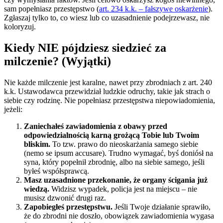
sam popełniasz przestępstwo (
art. 234 k.k. – fałszywe oskarżenie
).
Zgłaszaj tylko to, co wiesz lub co uzasadnienie podejrzewasz, nie
koloryzuj.
Kiedy NIE pójdziesz siedzieć za
milczenie? (Wyjątki)
Nie każde milczenie jest karalne, nawet przy zbrodniach z art. 240
k.k. Ustawodawca przewidział ludzkie odruchy, takie jak strach o
siebie czy rodzinę. Nie popełniasz przestępstwa niepowiadomienia,
jeżeli:
Zaniechałeś zawiadomienia z obawy przed
odpowiedzialnością karną grożącą Tobie lub Twoim
bliskim.
To tzw. prawo do nieoskarżania samego siebie
(nemo se ipsum accusare). Trudno wymagać, byś doniósł na
syna, który popełnił zbrodnię, albo na siebie samego, jeśli
byłeś współsprawcą.
Masz uzasadnione przekonanie, że organy ścigania już
wiedzą.
Widzisz wypadek, policja jest na miejscu – nie
musisz dzwonić drugi raz.
Zapobiegłeś przestępstwu.
Jeśli Twoje działanie sprawiło,
że do zbrodni nie doszło, obowiązek zawiadomienia wygasa