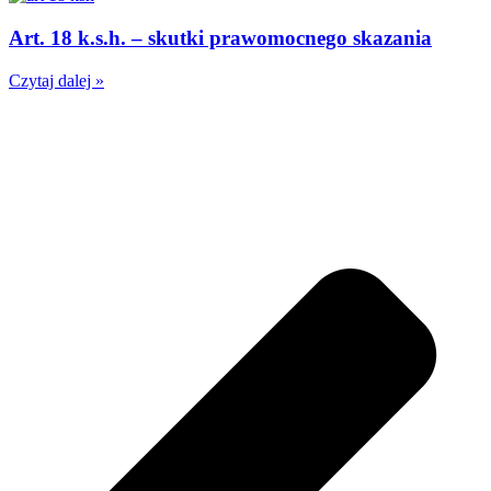
Art. 18 k.s.h. – skutki prawomocnego skazania
Czytaj dalej »