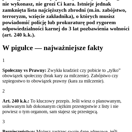
nie wykonasz, nie grozi Ci kara. Istnieje jednak
zamknięta lista najcięższych zbrodni (m.in. zabójstwo,
terroryzm, wzięcie zakładnika), o których musisz
powiadomić policję lub prokuraturę pod rygorem
odpowiedzialności karnej do 3 lat pozbawienia wolności
(art. 240 k.k.).
W pigułce — najważniejsze fakty
1
Społeczny vs Prawny:
Zwykła kradzież czy pobicie to „tylko”
obowiązek społeczny (brak kary za milczenie). Zabójstwo czy
szpiegostwo to obowiązek prawny (kara za milczenie).
2
Art. 240 k.k.:
To kluczowy przepis. Jeśli wiesz o planowanym,
usiłowanym lub dokonanym ciężkim przestępstwie z listy i nie
powiesz o tym organom, sam stajesz się przestępcą.
3
Bezpieczeństwo:
Możesz zastrzec swoje dane adresowe, jeśli