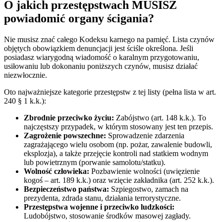
O jakich przestępstwach MUSISZ
powiadomić organy ścigania?
Nie musisz znać całego Kodeksu karnego na pamięć. Lista czynów
objętych obowiązkiem denuncjacji jest ściśle określona. Jeśli
posiadasz wiarygodną wiadomość o karalnym przygotowaniu,
usiłowaniu lub dokonaniu poniższych czynów, musisz działać
niezwłocznie.
Oto najważniejsze kategorie przestępstw z tej listy (pełna lista w art.
240 § 1 k.k.):
Zbrodnie przeciwko życiu:
Zabójstwo (art. 148 k.k.). To
najczęstszy przypadek, w którym stosowany jest ten przepis.
Zagrożenie powszechne:
Sprowadzenie zdarzenia
zagrażającego wielu osobom (np. pożar, zawalenie budowli,
eksplozja), a także przejęcie kontroli nad statkiem wodnym
lub powietrznym (porwanie samolotu/statku).
Wolność człowieka:
Pozbawienie wolności (uwięzienie
kogoś – art. 189 k.k.) oraz wzięcie zakładnika (art. 252 k.k.).
Bezpieczeństwo państwa:
Szpiegostwo, zamach na
prezydenta, zdrada stanu, działania terrorystyczne.
Przestępstwa wojenne i przeciwko ludzkości:
Ludobójstwo, stosowanie środków masowej zagłady.