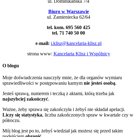
ul. Dominikańska 7/4
Biuro w Warszawie
ul. Zamieniecka 62/64
tel. kom. 695 560 425
tel. 71 740 50 00
e-mail:
i.klisz@kancelaria-klisz.pl
strona www:
Kancelaria Klisz i Wspólnicy
O blogu
Moje doświadczenia nauczyły mnie, że dla organów wymiaru
sprawiedliwości w postępowaniu karnym
nie jesteś osobą
.
Jesteś sprawą, numerem i teczką z aktami, którą trzeba jak
najszybciej zakończyć
.
Ważne, żeby sprawa się zakończyła i żebyś nie składał apelacji.
Liczy się statystyka
, liczba zakończonych spraw w kwartale czy w
półroczu.
Mój blog jest po to, żebyś wiedział jak możesz się przed takim
podejściem
obronić
.