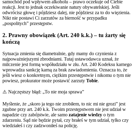
samochód pod wpływem alkoholu – prawo oczekuje od Ciebie
reakcji. Jest to jednak oczekiwanie natury obywatelskiej. Jeśli
odwrócisz głowę i pójdziesz dalej, nie pójdziesz za to do więzienia.
Nikt nie postawi Ci zarzutów za bierność w przypadku
„pospolitych” przestępstw.
2. Prawny obowiązek (Art. 240 k.k.) – tu żarty się
kończą
Sytuacja zmienia się diametralnie, gdy mamy do czynienia z
najpoważniejszymi zbrodniami. Tutaj ustawodawca uznał, że
milczenie jest formą współudziału w złu. Art. 240 Kodeksu karnego
wprowadza sankcję karną za brak zawiadomienia. Oznacza to, że
jeśli wiesz o konkretnym, ciężkim przestępstwie i nikomu o tym nie
powiesz, prokurator może postawić zarzuty
Tobie
.
⚠️ Najczęstszy błąd: „To nie moja sprawa”
Myślenie, że „skoro ja tego nie zrobiłem, to nic mi nie grozi” jest
zgubne przy art. 240 k.k. Twoim przestępstwem nie jest udział w
napadzie czy zabójstwie, ale samo
zatajenie wiedzy
o tym
zdarzeniu. Sąd nie będzie pytał, czy brałeś w tym udział, tylko czy
wiedziałeś i czy zadzwoniłeś na policję.