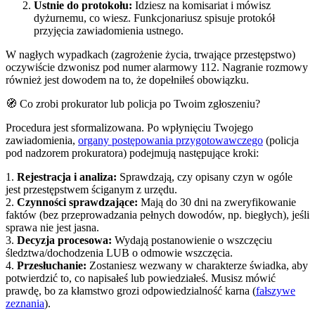
Ustnie do protokołu:
Idziesz na komisariat i mówisz
dyżurnemu, co wiesz. Funkcjonariusz spisuje protokół
przyjęcia zawiadomienia ustnego.
W nagłych wypadkach (zagrożenie życia, trwające przestępstwo)
oczywiście dzwonisz pod numer alarmowy 112. Nagranie rozmowy
również jest dowodem na to, że dopełniłeś obowiązku.
🧭 Co zrobi prokurator lub policja po Twoim zgłoszeniu?
Procedura jest sformalizowana. Po wpłynięciu Twojego
zawiadomienia,
organy postępowania przygotowawczego
(policja
pod nadzorem prokuratora) podejmują następujące kroki:
1.
Rejestracja i analiza:
Sprawdzają, czy opisany czyn w ogóle
jest przestępstwem ściganym z urzędu.
2.
Czynności sprawdzające:
Mają do 30 dni na zweryfikowanie
faktów (bez przeprowadzania pełnych dowodów, np. biegłych), jeśli
sprawa nie jest jasna.
3.
Decyzja procesowa:
Wydają postanowienie o wszczęciu
śledztwa/dochodzenia LUB o odmowie wszczęcia.
4.
Przesłuchanie:
Zostaniesz wezwany w charakterze świadka, aby
potwierdzić to, co napisałeś lub powiedziałeś. Musisz mówić
prawdę, bo za kłamstwo grozi odpowiedzialność karna (
fałszywe
zeznania
).