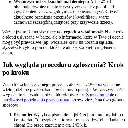
Wykorzystanie seksualne małoletniego:
Art. 240 k.k.
obejmuje również niektóre czyny związane z pedofilią i
zgwałceniem ze szczególnym okrucieństwem (zależnie od
aktualnego brzmienia przepisów i kwalifikacji, warto
zachować szczególną czujność przy krzywdzie dzieci).
Ważne jest to, że musisz mieć
wiarygodną wiadomość
. Nie chodzi
o plotki usłyszane w barze, ale o informacje, które w Twojej ocenie
mogą być prawdziwe (np. widziałeś krew na ubraniu sąsiada,
słyszałeś krzyki o pomoc, ktoś chwalił się konkretnym planem
ataku).
Jak wygląda procedura zgłoszenia? Krok
po kroku
Wielu ludzi boi się samego procesu zgłoszenia. Wyobrażają sobie
wielogodzinne przesłuchania w ciemnym pokoju. W rzeczywistości
wygląda to znacznie bardziej biurokratycznie.
Zawiadomienie o
możliwości popełnienia przestępstwa
możesz złożyć na dwa główne
sposoby:
Pisemnie:
Wysyłasz pismo do najbliższej prokuratury lub na
komisariat. To bezpieczna forma, bo masz dowód nadania, co
chroni Cię przed zarzutem z art. 240 k.k.