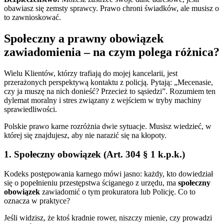
obawiasz się zemsty sprawcy. Prawo chroni świadków, ale musisz o
to zawnioskować.
Społeczny a prawny obowiązek
zawiadomienia – na czym polega różnica?
Wielu Klientów, którzy trafiają do mojej kancelarii, jest
przerażonych perspektywą kontaktu z policją. Pytają: „Mecenasie,
czy ja muszę na nich donieść? Przecież to sąsiedzi”. Rozumiem ten
dylemat moralny i stres związany z wejściem w tryby machiny
sprawiedliwości.
Polskie prawo karne rozróżnia dwie sytuacje. Musisz wiedzieć, w
której się znajdujesz, aby nie narazić się na kłopoty.
1. Społeczny obowiązek (Art. 304 § 1 k.p.k.)
Kodeks postępowania karnego mówi jasno: każdy, kto dowiedział
się o popełnieniu przestępstwa ściganego z urzędu, ma
społeczny
obowiązek
zawiadomić o tym prokuratora lub Policję. Co to
oznacza w praktyce?
Jeśli widzisz, że ktoś kradnie rower, niszczy mienie, czy prowadzi