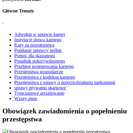
Główne Tematy
.
Adwokat w sprawie karnej
Instytucje prawa karnego
Kary za przestępstwa
Poddanie sprawcy próbie
Pomoc dla skazanego
Poradnik pokrzywdzonego
Przebieg postępowania karnego
Przestępstwa gospodarcze
Przestępstwa z kodeksu karnego
Przestępstwa z ustawy o przeciwdziałaniu narkomanii
sprawy prywatno skargowe
Tymczasowe aresztowanie
Wzory pism
Obowiązek zawiadomienia o popełnieniu
przestępstwa