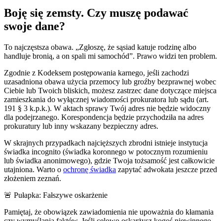
Boję się zemsty. Czy muszę podawać
swoje dane?
To najczęstsza obawa. „Zgłoszę, że sąsiad katuje rodzinę albo
handluje bronią, a on spali mi samochód”. Prawo widzi ten problem.
Zgodnie z Kodeksem postępowania karnego, jeśli zachodzi
uzasadniona obawa użycia przemocy lub groźby bezprawnej wobec
Ciebie lub Twoich bliskich, możesz zastrzec dane dotyczące miejsca
zamieszkania do wyłącznej wiadomości prokuratora lub sądu (art.
191 § 3 k.p.k.). W aktach sprawy Twój adres nie będzie widoczny
dla podejrzanego. Korespondencja będzie przychodziła na adres
prokuratury lub inny wskazany bezpieczny adres.
W skrajnych przypadkach najcięższych zbrodni istnieje instytucja
świadka incognito (świadka koronnego w potocznym rozumieniu
lub świadka anonimowego), gdzie Twoja tożsamość jest całkowicie
utajniona. Warto o
ochronę świadka
zapytać adwokata jeszcze przed
złożeniem zeznań.
🚨 Pułapka: Fałszywe oskarżenie
Pamiętaj, że obowiązek zawiadomienia nie upoważnia do kłamania
czy wymyślania faktów. Jeśli celowo oskarżysz kogoś niewinnego,