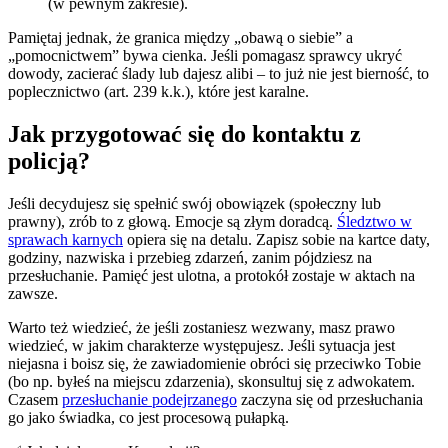
(w pewnym zakresie).
Pamiętaj jednak, że granica między „obawą o siebie” a
„pomocnictwem” bywa cienka. Jeśli pomagasz sprawcy ukryć
dowody, zacierać ślady lub dajesz alibi – to już nie jest bierność, to
poplecznictwo (art. 239 k.k.), które jest karalne.
Jak przygotować się do kontaktu z
policją?
Jeśli decydujesz się spełnić swój obowiązek (społeczny lub
prawny), zrób to z głową. Emocje są złym doradcą.
Śledztwo w
sprawach karnych
opiera się na detalu. Zapisz sobie na kartce daty,
godziny, nazwiska i przebieg zdarzeń, zanim pójdziesz na
przesłuchanie. Pamięć jest ulotna, a protokół zostaje w aktach na
zawsze.
Warto też wiedzieć, że jeśli zostaniesz wezwany, masz prawo
wiedzieć, w jakim charakterze występujesz. Jeśli sytuacja jest
niejasna i boisz się, że zawiadomienie obróci się przeciwko Tobie
(bo np. byłeś na miejscu zdarzenia), skonsultuj się z adwokatem.
Czasem
przesłuchanie podejrzanego
zaczyna się od przesłuchania
go jako świadka, co jest procesową pułapką.