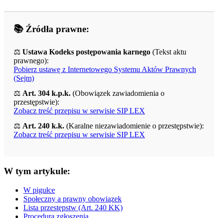
📚 Źródła prawne:
⚖️
Ustawa Kodeks postępowania karnego
(Tekst aktu
prawnego):
Pobierz ustawę z Internetowego Systemu Aktów Prawnych
(Sejm)
⚖️
Art. 304 k.p.k.
(Obowiązek zawiadomienia o
przestępstwie):
Zobacz treść przepisu w serwisie SIP LEX
⚖️
Art. 240 k.k.
(Karalne niezawiadomienie o przestępstwie):
Zobacz treść przepisu w serwisie SIP LEX
W tym artykule:
W pigułce
Społeczny a prawny obowiązek
Lista przestępstw (Art. 240 KK)
Procedura zgłoszenia