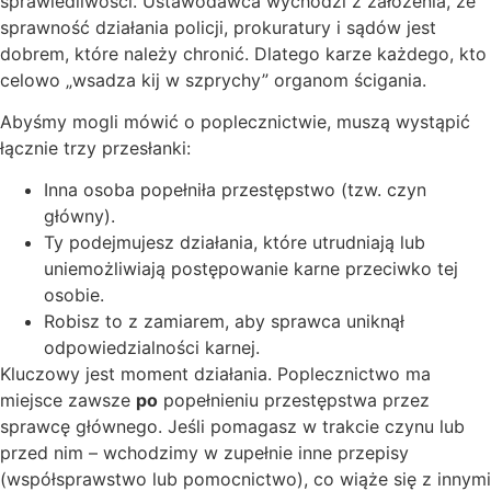
sprawiedliwości. Ustawodawca wychodzi z założenia, że
sprawność działania policji, prokuratury i sądów jest
dobrem, które należy chronić. Dlatego karze każdego, kto
celowo „wsadza kij w szprychy” organom ścigania.
Abyśmy mogli mówić o poplecznictwie, muszą wystąpić
łącznie trzy przesłanki:
Inna osoba popełniła przestępstwo (tzw. czyn
główny).
Ty podejmujesz działania, które utrudniają lub
uniemożliwiają postępowanie karne przeciwko tej
osobie.
Robisz to z zamiarem, aby sprawca uniknął
odpowiedzialności karnej.
Kluczowy jest moment działania. Poplecznictwo ma
miejsce zawsze
po
popełnieniu przestępstwa przez
sprawcę głównego. Jeśli pomagasz w trakcie czynu lub
przed nim – wchodzimy w zupełnie inne przepisy
(współsprawstwo lub pomocnictwo), co wiąże się z innymi