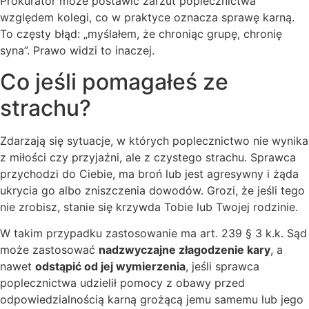
Prokurator może postawić zarzut poplecznictwa
względem kolegi, co w praktyce oznacza sprawę karną.
To częsty błąd: „myślałem, że chroniąc grupę, chronię
syna”. Prawo widzi to inaczej.
Co jeśli pomagałeś ze
strachu?
Zdarzają się sytuacje, w których poplecznictwo nie wynika
z miłości czy przyjaźni, ale z czystego strachu. Sprawca
przychodzi do Ciebie, ma broń lub jest agresywny i żąda
ukrycia go albo zniszczenia dowodów. Grozi, że jeśli tego
nie zrobisz, stanie się krzywda Tobie lub Twojej rodzinie.
W takim przypadku zastosowanie ma art. 239 § 3 k.k. Sąd
może zastosować
nadzwyczajne złagodzenie kary
, a
nawet
odstąpić od jej wymierzenia
, jeśli sprawca
poplecznictwa udzielił pomocy z obawy przed
odpowiedzialnością karną grożącą jemu samemu lub jego