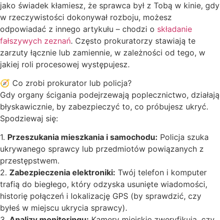
jako świadek kłamiesz, że sprawca był z Tobą w kinie, gdy
w rzeczywistości dokonywał rozboju, możesz
odpowiadać z innego artykułu – chodzi o
składanie
fałszywych zeznań
. Często prokuratorzy stawiają te
zarzuty łącznie lub zamiennie, w zależności od tego, w
jakiej roli procesowej występujesz.
🧭 Co zrobi prokurator lub policja?
Gdy organy ścigania podejrzewają poplecznictwo, działają
błyskawicznie, by zabezpieczyć to, co próbujesz ukryć.
Spodziewaj się:
1.
Przeszukania mieszkania i samochodu:
Policja szuka
ukrywanego sprawcy lub przedmiotów powiązanych z
przestępstwem.
2.
Zabezpieczenia elektroniki:
Twój telefon i komputer
trafią do biegłego, który odzyska usunięte wiadomości,
historię połączeń i lokalizację GPS (by sprawdzić, czy
byłeś w miejscu ukrycia sprawcy).
3.
Analizy monitoringu:
Kamery miejskie zweryfikują, czy