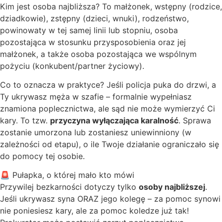
Kim jest osoba najbliższa? To małżonek, wstępny (rodzice,
dziadkowie), zstępny (dzieci, wnuki), rodzeństwo,
powinowaty w tej samej linii lub stopniu, osoba
pozostająca w stosunku przysposobienia oraz jej
małżonek, a także osoba pozostająca we wspólnym
pożyciu (konkubent/partner życiowy).
Co to oznacza w praktyce? Jeśli policja puka do drzwi, a
Ty ukrywasz męża w szafie – formalnie wypełniasz
znamiona poplecznictwa, ale sąd nie może wymierzyć Ci
kary. To tzw.
przyczyna wyłączająca karalność
. Sprawa
zostanie umorzona lub zostaniesz uniewinniony (w
zależności od etapu), o ile Twoje działanie ograniczało się
do pomocy tej osobie.
🚨 Pułapka, o której mało kto mówi
Przywilej bezkarności dotyczy tylko
osoby najbliższej
.
Jeśli ukrywasz syna ORAZ jego kolegę – za pomoc synowi
nie poniesiesz kary, ale za pomoc koledze już tak!