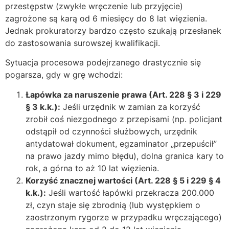
przestępstw (zwykłe wręczenie lub przyjęcie)
zagrożone są karą od 6 miesięcy do 8 lat więzienia.
Jednak prokuratorzy bardzo często szukają przesłanek
do zastosowania surowszej kwalifikacji.
Sytuacja procesowa podejrzanego drastycznie się
pogarsza, gdy w grę wchodzi:
Łapówka za naruszenie prawa (Art. 228 § 3 i 229
§ 3 k.k.):
Jeśli urzędnik w zamian za korzyść
zrobił coś niezgodnego z przepisami (np. policjant
odstąpił od czynności służbowych, urzędnik
antydatował dokument, egzaminator „przepuścił”
na prawo jazdy mimo błędu), dolna granica kary to
rok, a górna to aż 10 lat więzienia.
Korzyść znacznej wartości (Art. 228 § 5 i 229 § 4
k.k.):
Jeśli wartość łapówki przekracza 200.000
zł, czyn staje się zbrodnią (lub występkiem o
zaostrzonym rygorze w przypadku wręczającego)