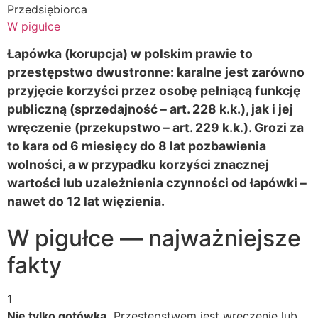
Przedsiębiorca
W pigułce
Łapówka (korupcja) w polskim prawie to
przestępstwo dwustronne: karalne jest zarówno
przyjęcie korzyści przez osobę pełniącą funkcję
publiczną (sprzedajność – art. 228 k.k.), jak i jej
wręczenie (przekupstwo – art. 229 k.k.). Grozi za
to kara od 6 miesięcy do 8 lat pozbawienia
wolności, a w przypadku korzyści znacznej
wartości lub uzależnienia czynności od łapówki –
nawet do 12 lat więzienia.
W pigułce — najważniejsze
fakty
1
Nie tylko gotówka.
Przestępstwem jest wręczenie lub