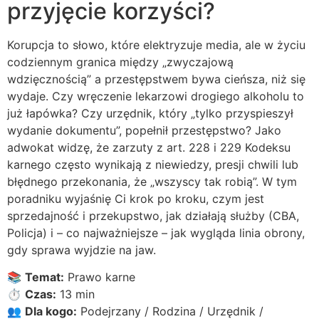
przyjęcie korzyści?
Korupcja to słowo, które elektryzuje media, ale w życiu
codziennym granica między „zwyczajową
wdzięcznością” a przestępstwem bywa cieńsza, niż się
wydaje. Czy wręczenie lekarzowi drogiego alkoholu to
już łapówka? Czy urzędnik, który „tylko przyspieszył
wydanie dokumentu”, popełnił przestępstwo? Jako
adwokat widzę, że zarzuty z art. 228 i 229 Kodeksu
karnego często wynikają z niewiedzy, presji chwili lub
błędnego przekonania, że „wszyscy tak robią”. W tym
poradniku wyjaśnię Ci krok po kroku, czym jest
sprzedajność i przekupstwo, jak działają służby (CBA,
Policja) i – co najważniejsze – jak wygląda linia obrony,
gdy sprawa wyjdzie na jaw.
📚
Temat:
Prawo karne
⏱️
Czas:
13 min
👥
Dla kogo:
Podejrzany / Rodzina / Urzędnik /