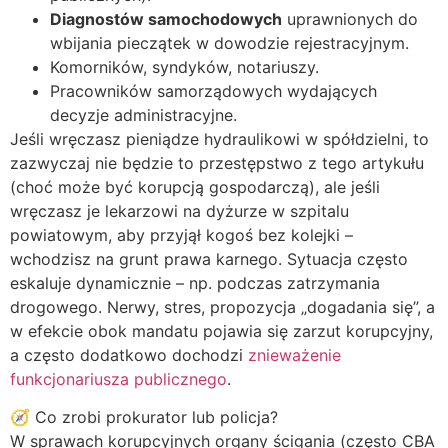
Diagnostów samochodowych
uprawnionych do
wbijania pieczątek w dowodzie rejestracyjnym.
Komorników, syndyków, notariuszy.
Pracowników samorządowych wydających
decyzje administracyjne.
Jeśli wręczasz pieniądze hydraulikowi w spółdzielni, to
zazwyczaj nie będzie to przestępstwo z tego artykułu
(choć może być korupcją gospodarczą), ale jeśli
wręczasz je lekarzowi na dyżurze w szpitalu
powiatowym, aby przyjął kogoś bez kolejki –
wchodzisz na grunt prawa karnego. Sytuacja często
eskaluje dynamicznie – np. podczas zatrzymania
drogowego. Nerwy, stres, propozycja „dogadania się”, a
w efekcie obok mandatu pojawia się zarzut korupcyjny,
a często dodatkowo dochodzi
znieważenie
funkcjonariusza publicznego
.
🧭 Co zrobi prokurator lub policja?
W sprawach korupcyjnych organy ścigania (często CBA