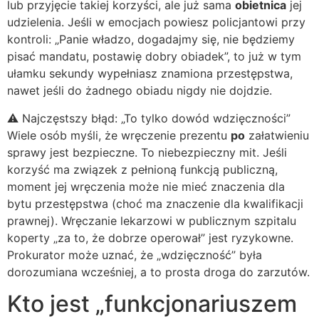
lub przyjęcie takiej korzyści, ale już sama
obietnica
jej
udzielenia. Jeśli w emocjach powiesz policjantowi przy
kontroli: „Panie władzo, dogadajmy się, nie będziemy
pisać mandatu, postawię dobry obiadek”, to już w tym
ułamku sekundy wypełniasz znamiona przestępstwa,
nawet jeśli do żadnego obiadu nigdy nie dojdzie.
⚠️ Najczęstszy błąd: „To tylko dowód wdzięczności”
Wiele osób myśli, że wręczenie prezentu
po
załatwieniu
sprawy jest bezpieczne. To niebezpieczny mit. Jeśli
korzyść ma związek z pełnioną funkcją publiczną,
moment jej wręczenia może nie mieć znaczenia dla
bytu przestępstwa (choć ma znaczenie dla kwalifikacji
prawnej). Wręczanie lekarzowi w publicznym szpitalu
koperty „za to, że dobrze operował” jest ryzykowne.
Prokurator może uznać, że „wdzięczność” była
dorozumiana wcześniej, a to prosta droga do zarzutów.
Kto jest „funkcjonariuszem