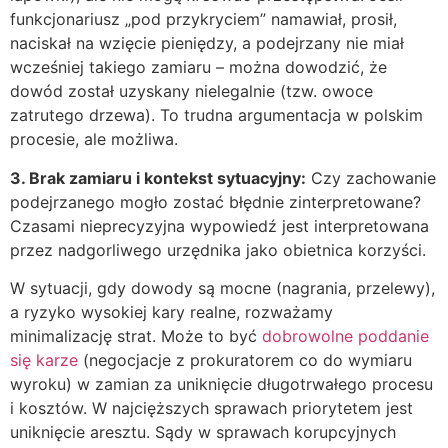
funkcjonariusz „pod przykryciem” namawiał, prosił,
naciskał na wzięcie pieniędzy, a podejrzany nie miał
wcześniej takiego zamiaru – można dowodzić, że
dowód został uzyskany nielegalnie (tzw. owoce
zatrutego drzewa). To trudna argumentacja w polskim
procesie, ale możliwa.
3. Brak zamiaru i kontekst sytuacyjny:
Czy zachowanie
podejrzanego mogło zostać błędnie zinterpretowane?
Czasami nieprecyzyjna wypowiedź jest interpretowana
przez nadgorliwego urzędnika jako obietnica korzyści.
W sytuacji, gdy dowody są mocne (nagrania, przelewy),
a ryzyko wysokiej kary realne, rozważamy
minimalizację strat. Może to być
dobrowolne poddanie
się karze
(negocjacje z prokuratorem co do wymiaru
wyroku) w zamian za uniknięcie długotrwałego procesu
i kosztów. W najcięższych sprawach priorytetem jest
uniknięcie aresztu. Sądy w sprawach korupcyjnych