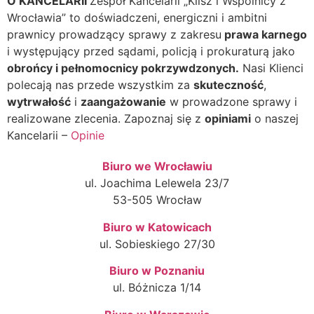
O KANCELARII
Zespół Kancelarii „Klisz i Wspólnicy z
Wrocławia” to doświadczeni, energiczni i ambitni
prawnicy prowadzący sprawy z zakresu
prawa karnego
i występujący przed sądami, policją i prokuraturą jako
obrońcy i pełnomocnicy pokrzywdzonych.
Nasi Klienci
polecają nas przede wszystkim za
skuteczność
,
wytrwałość
i
zaangażowanie
w prowadzone sprawy i
realizowane zlecenia. Zapoznaj się z
opiniami
o naszej
Kancelarii –
Opinie
Biuro we Wrocławiu
ul. Joachima Lelewela 23/7
53-505 Wrocław
Biuro w Katowicach
ul. Sobieskiego 27/30
Biuro w Poznaniu
ul. Bóżnicza 1/14