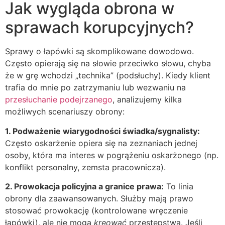
Jak wygląda obrona w
sprawach korupcyjnych?
Sprawy o łapówki są skomplikowane dowodowo.
Często opierają się na słowie przeciwko słowu, chyba
że w grę wchodzi „technika” (podsłuchy). Kiedy klient
trafia do mnie po zatrzymaniu lub wezwaniu na
przesłuchanie podejrzanego
, analizujemy kilka
możliwych scenariuszy obrony:
1. Podważenie wiarygodności świadka/sygnalisty:
Często oskarżenie opiera się na zeznaniach jednej
osoby, która ma interes w pogrążeniu oskarżonego (np.
konflikt personalny, zemsta pracownicza).
2. Prowokacja policyjna a granice prawa:
To linia
obrony dla zaawansowanych. Służby mają prawo
stosować prowokację (kontrolowane wręczenie
łapówki), ale nie mogą
kreować
przestępstwa. Jeśli