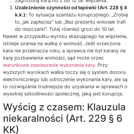
zagrożoną karą od 2 do 12 lat więzienia.
Uzależnienie czynności od łapówki (Art. 228 § 4
k.k.):
To sytuacja szantażu korupcyjnego: „Zrobię
to, jak zapłacisz” lub „Bez prezentu wniosek trafi
do niszczarki”. Tutaj również grozi do 10 lat.
Nawet w przypadku wyroku skazującego na więzienie,
istnieje szansa na walkę o wolność. Jeśli orzeczona
kara nie przekracza roku, a sprawca nie był karany na
karę pozbawienia wolności, sąd może orzec
warunkowe zawieszenie wykonania kary
. Przy
wyższych wyrokach walka toczy się o system dozoru
elektronicznego lub odroczenie wykonania kary, ale są
to rozwiązania trudniejsze do uzyskania w sprawach o
wysokiej szkodliwości społecznej, jaką jest korupcja.
Wyścig z czasem: Klauzula
niekaralności (Art. 229 § 6
KK)