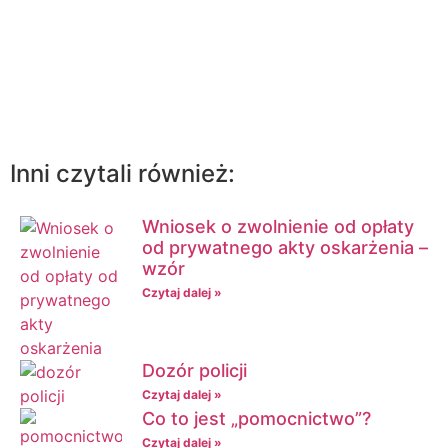
biura
Kliknij tutaj żeby umówić się poradę
prawną on-line
Inni czytali również:
Wniosek o zwolnienie od opłaty
od prywatnego akty oskarżenia –
wzór
Czytaj dalej »
Dozór policji
Czytaj dalej »
Co to jest „pomocnictwo”?
Czytaj dalej »