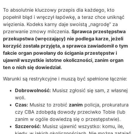
To absolutnie kluczowy przepis dla każdego, kto
popełnił błąd i wręczył łapówkę, a teraz chce uniknąć
więzienia. Kodeks karny daje swoistą „nagrodę” za
przerwanie zmowy milczenia.
Sprawca przestępstwa
przekupstwa (wręczający) nie podlega karze, jeżeli
korzyść została przyjęta, a sprawca zawiadomił o tym
fakcie organ powołany do ścigania przestępstw i
ujawnił wszystkie istotne okoliczności, zanim organ
ten o nich się dowiedział.
Warunki są restrykcyjne i muszą być spełnione łącznie:
Dobrowolność:
Musisz zgłosić się sam, z własnej
woli.
Czas:
Musisz to zrobić
zanim
policja, prokuratura
czy CBA zdobędą dowody przeciwko Tobie (lub
zanim w ogóle dowiedzą się o przestępstwie).
Szczerość:
Musisz ujawnić wszystko: komu, ile,
kiedy, w jakich okolicznościach. Nie można zatajać