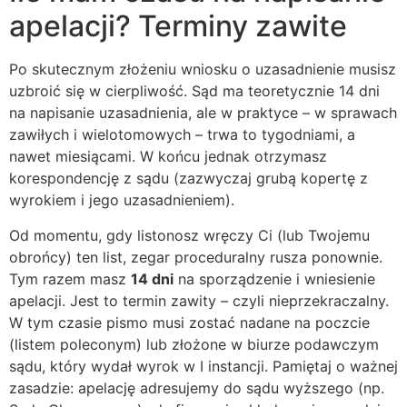
apelacji? Terminy zawite
Po skutecznym złożeniu wniosku o uzasadnienie musisz
uzbroić się w cierpliwość. Sąd ma teoretycznie 14 dni
na napisanie uzasadnienia, ale w praktyce – w sprawach
zawiłych i wielotomowych – trwa to tygodniami, a
nawet miesiącami. W końcu jednak otrzymasz
korespondencję z sądu (zazwyczaj grubą kopertę z
wyrokiem i jego uzasadnieniem).
Od momentu, gdy listonosz wręczy Ci (lub Twojemu
obrońcy) ten list, zegar proceduralny rusza ponownie.
Tym razem masz
14 dni
na sporządzenie i wniesienie
apelacji. Jest to termin zawity – czyli nieprzekraczalny.
W tym czasie pismo musi zostać nadane na poczcie
(listem poleconym) lub złożone w biurze podawczym
sądu, który wydał wyrok w I instancji. Pamiętaj o ważnej
zasadzie: apelację adresujemy do sądu wyższego (np.