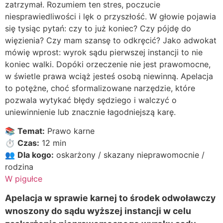
zatrzymał. Rozumiem ten stres, poczucie
niesprawiedliwości i lęk o przyszłość. W głowie pojawia
się tysiąc pytań: czy to już koniec? Czy pójdę do
więzienia? Czy mam szansę to odkręcić? Jako adwokat
mówię wprost: wyrok sądu pierwszej instancji to nie
koniec walki. Dopóki orzeczenie nie jest prawomocne,
w świetle prawa wciąż jesteś osobą niewinną. Apelacja
to potężne, choć sformalizowane narzędzie, które
pozwala wytykać błędy sędziego i walczyć o
uniewinnienie lub znacznie łagodniejszą karę.
📚
Temat:
Prawo karne
⏱️
Czas:
12 min
👥
Dla kogo:
oskarżony / skazany nieprawomocnie /
rodzina
W pigułce
Apelacja w sprawie karnej to środek odwoławczy
wnoszony do sądu wyższej instancji w celu