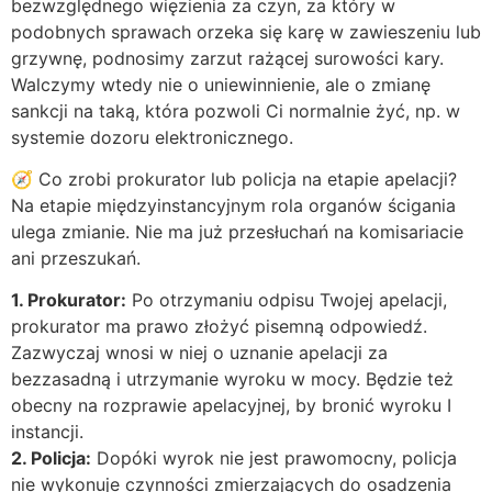
bezwzględnego więzienia za czyn, za który w
podobnych sprawach orzeka się karę w zawieszeniu lub
grzywnę, podnosimy zarzut rażącej surowości kary.
Walczymy wtedy nie o uniewinnienie, ale o zmianę
sankcji na taką, która pozwoli Ci normalnie żyć, np. w
systemie dozoru elektronicznego.
🧭 Co zrobi prokurator lub policja na etapie apelacji?
Na etapie międzyinstancyjnym rola organów ścigania
ulega zmianie. Nie ma już przesłuchań na komisariacie
ani przeszukań.
1. Prokurator:
Po otrzymaniu odpisu Twojej apelacji,
prokurator ma prawo złożyć pisemną odpowiedź.
Zazwyczaj wnosi w niej o uznanie apelacji za
bezzasadną i utrzymanie wyroku w mocy. Będzie też
obecny na rozprawie apelacyjnej, by bronić wyroku I
instancji.
2. Policja:
Dopóki wyrok nie jest prawomocny, policja
nie wykonuje czynności zmierzających do osadzenia