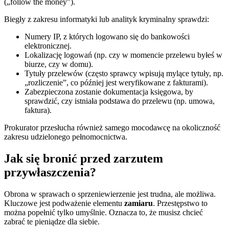
(„follow the money”).
Biegły z zakresu informatyki lub analityk kryminalny sprawdzi:
Numery IP, z których logowano się do bankowości
elektronicznej.
Lokalizację logowań (np. czy w momencie przelewu byłeś w
biurze, czy w domu).
Tytuły przelewów (często sprawcy wpisują mylące tytuły, np.
„rozliczenie”, co później jest weryfikowane z fakturami).
Zabezpieczona zostanie dokumentacja księgowa, by
sprawdzić, czy istniała podstawa do przelewu (np. umowa,
faktura).
Prokurator przesłucha również samego mocodawcę na okoliczność
zakresu udzielonego pełnomocnictwa.
Jak się bronić przed zarzutem
przywłaszczenia?
Obrona w sprawach o sprzeniewierzenie jest trudna, ale możliwa.
Kluczowe jest podważenie elementu
zamiaru
. Przestępstwo to
można popełnić tylko umyślnie. Oznacza to, że musisz chcieć
zabrać te pieniądze dla siebie.