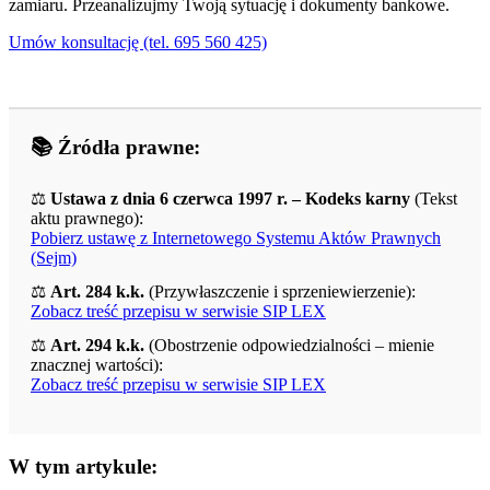
zamiaru. Przeanalizujmy Twoją sytuację i dokumenty bankowe.
Umów konsultację (tel. 695 560 425)
📚 Źródła prawne:
⚖️
Ustawa z dnia 6 czerwca 1997 r. – Kodeks karny
(Tekst
aktu prawnego):
Pobierz ustawę z Internetowego Systemu Aktów Prawnych
(Sejm)
⚖️
Art. 284 k.k.
(Przywłaszczenie i sprzeniewierzenie):
Zobacz treść przepisu w serwisie SIP LEX
⚖️
Art. 294 k.k.
(Obostrzenie odpowiedzialności – mienie
znacznej wartości):
Zobacz treść przepisu w serwisie SIP LEX
W tym artykule: