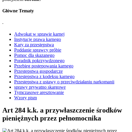
Główne Tematy
.
Adwokat w sprawie karnej
Instytucje prawa karnego
Kary za przestępstwa
Poddanie sprawcy próbie
Pomoc dla skazanego
Poradnik pokrzywdzonego
Przebieg postępowania karnego
Przestępstwa gospodarcze
Przestępstwa z kodeksu karnego
Przestępstwa z ustawy o przeciwdziałaniu narkomanii
sprawy prywatno skargowe
Tymczasowe aresztowanie
Wzory pism
Art 284 k.k. a przywłaszczenie środków
pieniężnych przez pełnomocnika