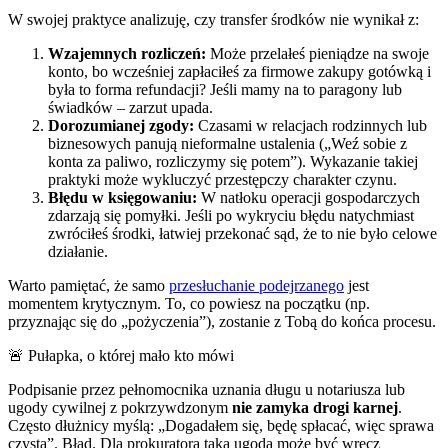
W swojej praktyce analizuję, czy transfer środków nie wynikał z:
Wzajemnych rozliczeń:
Może przelałeś pieniądze na swoje
konto, bo wcześniej zapłaciłeś za firmowe zakupy gotówką i
była to forma refundacji? Jeśli mamy na to paragony lub
świadków – zarzut upada.
Dorozumianej zgody:
Czasami w relacjach rodzinnych lub
biznesowych panują nieformalne ustalenia („Weź sobie z
konta za paliwo, rozliczymy się potem”). Wykazanie takiej
praktyki może wykluczyć przestępczy charakter czynu.
Błędu w księgowaniu:
W natłoku operacji gospodarczych
zdarzają się pomyłki. Jeśli po wykryciu błędu natychmiast
zwróciłeś środki, łatwiej przekonać sąd, że to nie było celowe
działanie.
Warto pamiętać, że samo
przesłuchanie podejrzanego
jest
momentem krytycznym. To, co powiesz na początku (np.
przyznając się do „pożyczenia”), zostanie z Tobą do końca procesu.
🚨 Pułapka, o której mało kto mówi
Podpisanie przez pełnomocnika uznania długu u notariusza lub
ugody cywilnej z pokrzywdzonym
nie zamyka drogi karnej
.
Często dłużnicy myślą: „Dogadałem się, będę spłacać, więc sprawa
czysta”. Błąd. Dla prokuratora taka ugoda może być wręcz