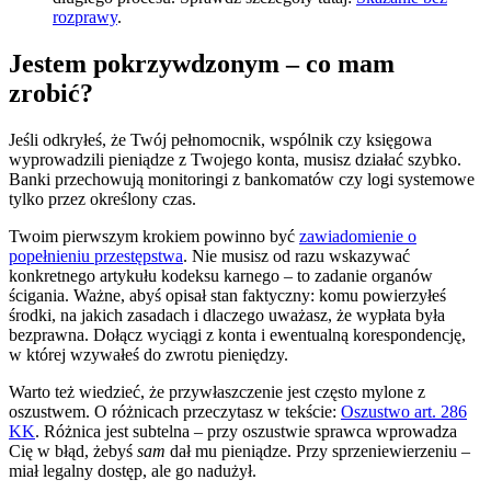
rozprawy
.
Jestem pokrzywdzonym – co mam
zrobić?
Jeśli odkryłeś, że Twój pełnomocnik, wspólnik czy księgowa
wyprowadzili pieniądze z Twojego konta, musisz działać szybko.
Banki przechowują monitoringi z bankomatów czy logi systemowe
tylko przez określony czas.
Twoim pierwszym krokiem powinno być
zawiadomienie o
popełnieniu przestępstwa
. Nie musisz od razu wskazywać
konkretnego artykułu kodeksu karnego – to zadanie organów
ścigania. Ważne, abyś opisał stan faktyczny: komu powierzyłeś
środki, na jakich zasadach i dlaczego uważasz, że wypłata była
bezprawna. Dołącz wyciągi z konta i ewentualną korespondencję,
w której wzywałeś do zwrotu pieniędzy.
Warto też wiedzieć, że przywłaszczenie jest często mylone z
oszustwem. O różnicach przeczytasz w tekście:
Oszustwo art. 286
KK
. Różnica jest subtelna – przy oszustwie sprawca wprowadza
Cię w błąd, żebyś
sam
dał mu pieniądze. Przy sprzeniewierzeniu –
miał legalny dostęp, ale go nadużył.