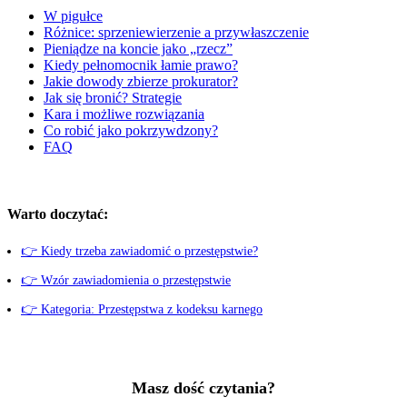
W pigułce
Różnice: sprzeniewierzenie a przywłaszczenie
Pieniądze na koncie jako „rzecz”
Kiedy pełnomocnik łamie prawo?
Jakie dowody zbierze prokurator?
Jak się bronić? Strategie
Kara i możliwe rozwiązania
Co robić jako pokrzywdzony?
FAQ
Warto doczytać:
👉 Kiedy trzeba zawiadomić o przestępstwie?
👉 Wzór zawiadomienia o przestępstwie
👉 Kategoria: Przestępstwa z kodeksu karnego
Masz dość czytania?