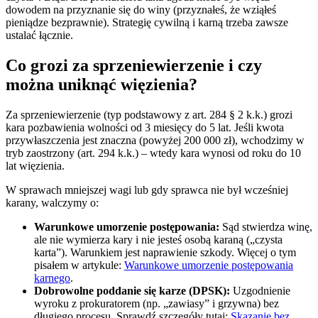
dowodem na przyznanie się do winy (przyznałeś, że wziąłeś
pieniądze bezprawnie). Strategię cywilną i karną trzeba zawsze
ustalać łącznie.
Co grozi za sprzeniewierzenie i czy
można uniknąć więzienia?
Za sprzeniewierzenie (typ podstawowy z art. 284 § 2 k.k.) grozi
kara pozbawienia wolności od 3 miesięcy do 5 lat. Jeśli kwota
przywłaszczenia jest znaczna (powyżej 200 000 zł), wchodzimy w
tryb zaostrzony (art. 294 k.k.) – wtedy kara wynosi od roku do 10
lat więzienia.
W sprawach mniejszej wagi lub gdy sprawca nie był wcześniej
karany, walczymy o:
Warunkowe umorzenie postępowania:
Sąd stwierdza winę,
ale nie wymierza kary i nie jesteś osobą karaną („czysta
karta”). Warunkiem jest naprawienie szkody. Więcej o tym
pisałem w artykule:
Warunkowe umorzenie postępowania
karnego
.
Dobrowolne poddanie się karze (DPSK):
Uzgodnienie
wyroku z prokuratorem (np. „zawiasy” i grzywna) bez
długiego procesu. Sprawdź szczegóły tutaj:
Skazanie bez