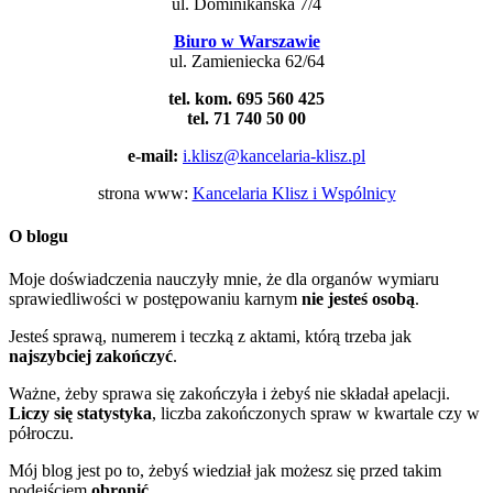
ul. Dominikańska 7/4
Biuro w Warszawie
ul. Zamieniecka 62/64
tel. kom. 695 560 425
tel. 71 740 50 00
e-mail:
i.klisz@kancelaria-klisz.pl
strona www:
Kancelaria Klisz i Wspólnicy
O blogu
Moje doświadczenia nauczyły mnie, że dla organów wymiaru
sprawiedliwości w postępowaniu karnym
nie jesteś osobą
.
Jesteś sprawą, numerem i teczką z aktami, którą trzeba jak
najszybciej zakończyć
.
Ważne, żeby sprawa się zakończyła i żebyś nie składał apelacji.
Liczy się statystyka
, liczba zakończonych spraw w kwartale czy w
półroczu.
Mój blog jest po to, żebyś wiedział jak możesz się przed takim
podejściem
obronić
.