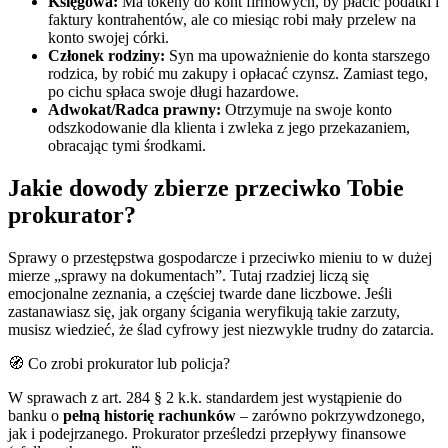
Księgowa:
Ma tokeny do kont firmowych, by płacić podatki i
faktury kontrahentów, ale co miesiąc robi mały przelew na
konto swojej córki.
Członek rodziny:
Syn ma upoważnienie do konta starszego
rodzica, by robić mu zakupy i opłacać czynsz. Zamiast tego,
po cichu spłaca swoje długi hazardowe.
Adwokat/Radca prawny:
Otrzymuje na swoje konto
odszkodowanie dla klienta i zwleka z jego przekazaniem,
obracając tymi środkami.
Jakie dowody zbierze przeciwko Tobie
prokurator?
Sprawy o przestępstwa gospodarcze i przeciwko mieniu to w dużej
mierze „sprawy na dokumentach”. Tutaj rzadziej liczą się
emocjonalne zeznania, a częściej twarde dane liczbowe. Jeśli
zastanawiasz się, jak organy ścigania weryfikują takie zarzuty,
musisz wiedzieć, że ślad cyfrowy jest niezwykle trudny do zatarcia.
🧭 Co zrobi prokurator lub policja?
W sprawach z art. 284 § 2 k.k. standardem jest wystąpienie do
banku o
pełną historię rachunków
– zarówno pokrzywdzonego,
jak i podejrzanego. Prokurator prześledzi przepływy finansowe