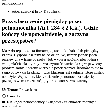
autor:
adwokat Eryk Trybuliński
Przywłaszczenie pieniędzy przez
pełnomocnika (Art. 284 § 2 k.k.). Gdzie
kończy się upoważnienie, a zaczyna
przestępstwo?
Masz dostęp do konta firmowego, rachunku babci lub pieniędzy
klienta. Dysponujesz nimi na co dzień. Wystarczy jednak jeden
przelew „na własne potrzeby” lub wypłata gotówki niezgodna z
wolą właściciela, by rutynowa czynność zamieniła się w poważny
problem karny. Sprzeniewierzenie powierzonych środków to nie to
samo co zwykła kradzież – tutaj kluczem jest zaufanie, które zostało
nadużyte. Wyjaśniam, kiedy działanie pełnomocnika staje się
przestępstwem i co zrobić, gdy prokurator stawia zarzuty.
📚
Temat:
Prawo karne
⏱️
Czas:
12 min
👥
Dla kogo:
pełnomocnicy / księgowi / członkowie rodziny /
pokrzywdzeni