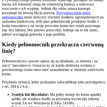
tracisz ich własność (stają się własnością banku), a nabywasz
roszczenie o ich wypłatę. Jednak dla celów prawa karnego
przyjmuje się pewną fikcję prawną.
Przywłaszczenie przez
pełnomocnika
może dotyczyć również środków zgromadzonych na
rachunku bankowym. Jeśli jako pełnomocnik przelejesz środki z
konta mocodawcy na swoje prywatne konto bez tytułu prawnego
(np. bez faktury, bez umowy pożyczki), traktuje się to tak samo,
jakbyś wyciągnął gotówkę z jego portfela.
Kiedy pełnomocnik przekracza czerwoną
linię?
Pełnomocnictwo zawsze opiera się na działaniu „w imieniu i na
rzecz” mocodawcy. Oznacza to, że każda złotówka wydana z
powierzonego konta musi mieć uzasadnienie w interesie właściciela
konta.
Przykłady sytuacji, które prokurator zakwalifikuje jako przestępstwo
z art. 284 § 2 k.k.:
Syndyk lub likwidator:
Ma pełny dostęp do konta upadłej
spółki, ale wypłaca środki na prywatną wycieczkę (słynny
wyrok SA we Wrocławiu II AKa 143/06).