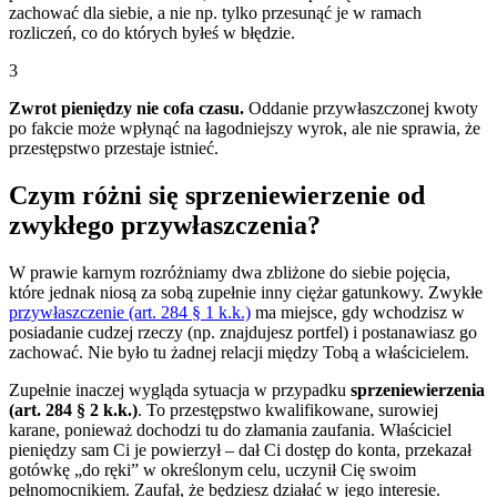
zachować dla siebie, a nie np. tylko przesunąć je w ramach
rozliczeń, co do których byłeś w błędzie.
3
Zwrot pieniędzy nie cofa czasu.
Oddanie przywłaszczonej kwoty
po fakcie może wpłynąć na łagodniejszy wyrok, ale nie sprawia, że
przestępstwo przestaje istnieć.
Czym różni się sprzeniewierzenie od
zwykłego przywłaszczenia?
W prawie karnym rozróżniamy dwa zbliżone do siebie pojęcia,
które jednak niosą za sobą zupełnie inny ciężar gatunkowy. Zwykłe
przywłaszczenie (art. 284 § 1 k.k.)
ma miejsce, gdy wchodzisz w
posiadanie cudzej rzeczy (np. znajdujesz portfel) i postanawiasz go
zachować. Nie było tu żadnej relacji między Tobą a właścicielem.
Zupełnie inaczej wygląda sytuacja w przypadku
sprzeniewierzenia
(art. 284 § 2 k.k.)
. To przestępstwo kwalifikowane, surowiej
karane, ponieważ dochodzi tu do złamania zaufania. Właściciel
pieniędzy sam Ci je powierzył – dał Ci dostęp do konta, przekazał
gotówkę „do ręki” w określonym celu, uczynił Cię swoim
pełnomocnikiem. Zaufał, że będziesz działać w jego interesie.