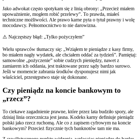
Jako adwokat często spotykam się z linią obrony: „Przecież miałem
upoważnienie, mogłem robić przelewy”. To prawda, miałeś
techniczne możliwości. Ale prawo karne pyta o tytuł prawny i wolę
mocodawcy. Pełnomocnictwo to nie darowizna.
⚠️ Najczęstszy błąd: „Tylko pożyczyłem”
Wielu sprawców tłumaczy się: „Wziąłem te pieniądze z kasy firmy,
bo miałem nagły wydatek, ale chciałem oddać za tydzień”. Pamiętaj:
samowolne „pożyczenie” sobie cudzych pieniędzy, nawet z
zamiarem ich oddania, jest traktowane przez sądy bardzo surowo.
Jeśli w momencie zabrania środków dysponujesz nimi jak
właściciel, przestępstwo staje się dokonane.
Czy pieniądz na koncie bankowym to
„rzecz”?
To ciekawe zagadnienie prawne, które przez lata budziło spory, ale
dzisiaj linia orzecznicza jest jasna. Kodeks karny definiuje pieniądz
polski jako rzecz ruchomą. Ale co z zapisem cyfrowym na koncie
bankowym? Przecież fizycznie tych banknotów tam nie ma.
Z cywilistycznego punktu widzenia, wpłacając pieniądze do banku,