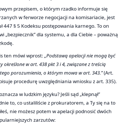
owym przepisem, o którym rzadko informuje się
rzanych w ferworze negocjacji na komisariacie, jest
uł 447 § 5 Kodeksu postępowania karnego. To on
wi „bezpiecznik” dla systemu, a dla Ciebie – poważną
zkodę.
is ten mówi wprost:
„Podstawą apelacji nie mogą być
y określone w art. 438 pkt 3 i 4, związane z treścią
tego porozumienia, o którym mowa w art. 343.”
(Art.
pisuje procedurę uwzględniania wniosku z art. 335).
oznacza w ludzkim języku? Jeśli sąd „klepnął”
nie to, co ustaliliście z prokuratorem, a Ty się na to
iłeś, nie możesz potem w apelacji podnosić dwóch
pularniejszych zarzutów: