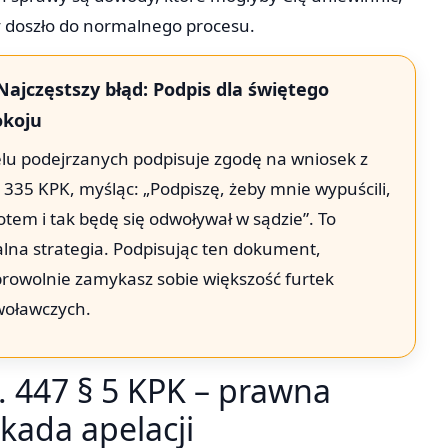
 doszło do normalnego procesu.
Najczęstszy błąd: Podpis dla świętego
okoju
lu podejrzanych podpisuje zgodę na wniosek z
. 335 KPK, myśląc: „Podpiszę, żeby mnie wypuścili,
otem i tak będę się odwoływał w sądzie”. To
alna strategia. Podpisując ten dokument,
rowolnie zamykasz sobie większość furtek
oławczych.
. 447 § 5 KPK – prawna
kada apelacji