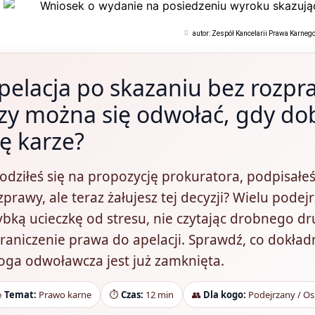
autor:
Zespół Kancelarii Prawa Karneg
pelacja po skazaniu bez rozpra
zy można się odwołać, gdy do
ię karze?
odziłeś się na propozycję prokuratora, podpisałe
zprawy, ale teraz żałujesz tej decyzji? Wielu podej
ybką ucieczkę od stresu, nie czytając drobnego dr
raniczenie prawa do apelacji. Sprawdź, co dokład
oga odwoławcza jest już zamknięta.

Temat:
Prawo karne
⏱️
Czas:
12 min
👥
Dla kogo:
Podejrzany / O