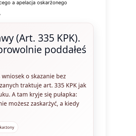
o
wy (Art. 335 KPK).
browolnie poddałeś
ś wniosek o skazanie bez
rzanych traktuje art. 335 KPK jak
uku. A tam kryje się pułapka:
nie możesz zaskarżyć, a kiedy
skarżony