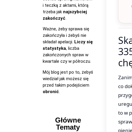
i teczką z aktami, którą
trzeba jak
najszybciej
zakończyć
.
Ważne, żeby sprawa się
zakończyła i żebyś nie
Ska
składał apelacji.
Liczy się
335
statystyka
, liczba
zakończonych spraw w
ch
kwartale czy w półroczu.
Mój blog jest po to, żebyś
Zanim
wiedział jak możesz się
przed takim podejściem
co do
obronić
.
przyg
uregu
to w 
Główne
spraw
Tematy
pieni