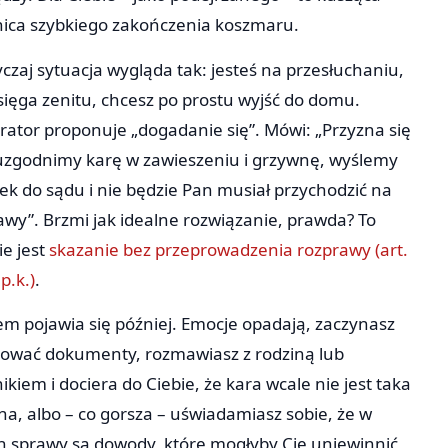
nica szybkiego zakończenia koszmaru.
czaj sytuacja wygląda tak: jesteś na przesłuchaniu,
 sięga zenitu, chcesz po prostu wyjść do domu.
rator proponuje „dogadanie się”. Mówi: „Przyzna się
uzgodnimy karę w zawieszeniu i grzywnę, wyślemy
ek do sądu i nie będzie Pan musiał przychodzić na
awy”. Brzmi jak idealne rozwiązanie, prawda? To
ie jest
skazanie bez przeprowadzenia rozprawy (art.
p.k.)
.
em pojawia się później. Emocje opadają, zaczynasz
zować dokumenty, rozmawiasz z rodziną lub
kiem i dociera do Ciebie, że kara wcale nie jest taka
na, albo – co gorsza – uświadamiasz sobie, że w
h sprawy są dowody, które mogłyby Cię uniewinnić,