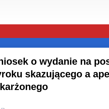
iosek o wydanie na po
roku skazującego a ape
karżonego