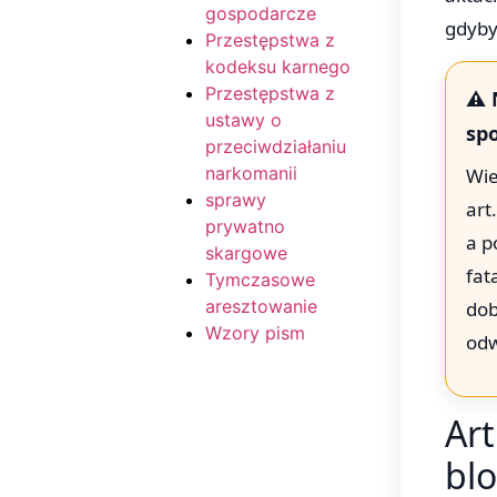
gospodarcze
gdyby
Przestępstwa z
kodeksu karnego
Przestępstwa z
⚠️ 
ustawy o
sp
przeciwdziałaniu
narkomanii
Wie
sprawy
art
prywatno
a p
skargowe
fat
Tymczasowe
aresztowanie
dob
Wzory pism
odw
Art
blo