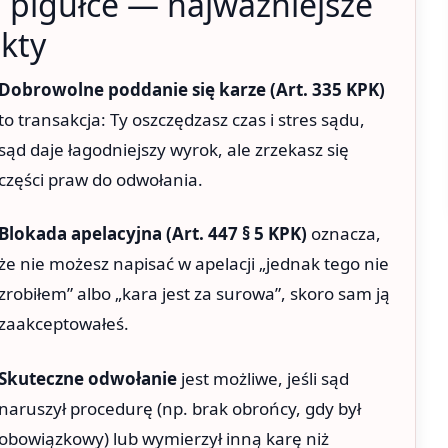
 pigułce — najważniejsze
akty
Dobrowolne poddanie się karze (Art. 335 KPK)
to transakcja: Ty oszczędzasz czas i stres sądu,
sąd daje łagodniejszy wyrok, ale zrzekasz się
części praw do odwołania.
Blokada apelacyjna (Art. 447 § 5 KPK)
oznacza,
że nie możesz napisać w apelacji „jednak tego nie
zrobiłem” albo „kara jest za surowa”, skoro sam ją
zaakceptowałeś.
Skuteczne odwołanie
jest możliwe, jeśli sąd
naruszył procedurę (np. brak obrońcy, gdy był
obowiązkowy) lub wymierzył inną karę niż