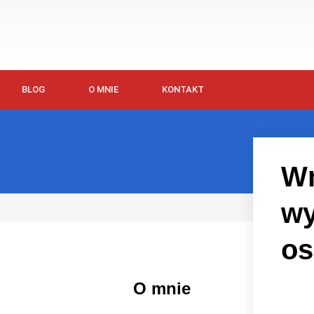
BLOG
O MNIE
KONTAKT
Wn
wy
os
O mnie