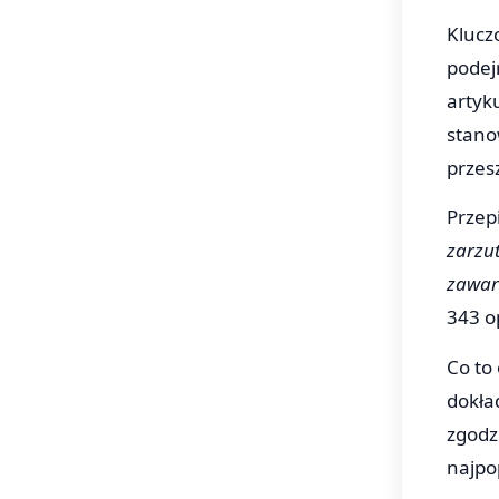
Klucz
podej
artyk
stano
przes
Przep
zarzut
zawar
343 o
Co to 
dokład
zgodz
najpo