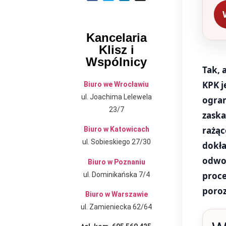
Kancelaria
Klisz i
Wspólnicy
Tak, 
KPK j
Biuro we Wrocławiu
ul. Joachima Lelewela
ogran
23/7
zaska
rażąc
Biuro w Katowicach
ul. Sobieskiego 27/30
dokła
odwoł
Biuro w Poznaniu
proce
ul. Dominikańska 7/4
poroz
Biuro w Warszawie
ul. Zamieniecka 62/64