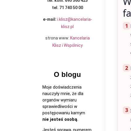
W
tel. kom. 695 560 425
tel. 71 740 50 00
f
e-mail:
i.klisz@kancelaria-
1
klisz.pl
strona www:
Kancelaria
Klisz i Wspólnicy
2
O blogu
Moje doświadczenia
nauczyły mnie, że dla
organów wymiaru
sprawiedliwości w
3
postępowaniu karnym
nie jesteś osobą
.
Jesteś sprawą, numerem