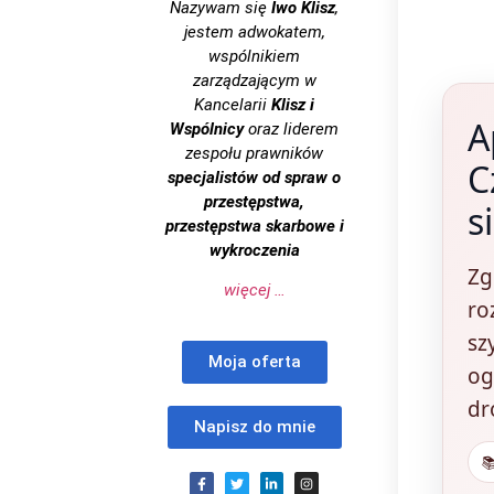
Nazywam się
Iwo Klisz
,
jestem adwokatem,
wspólnikiem
zarządzającym w
Kancelarii
Klisz i
A
Wspólnicy
oraz liderem
zespołu prawników
C
specjalistów od spraw o
przestępstwa,
s
przestępstwa skarbowe i
wykroczenia
Zg
więcej …
ro
sz
Moja oferta
og
dr
Napisz do mnie
