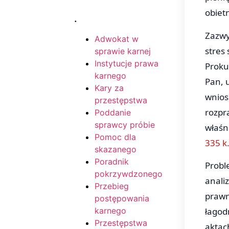
obiet
.
Zazwy
Adwokat w
stres
sprawie karnej
Instytucje prawa
Proku
karnego
Pan, 
Kary za
wnios
przestępstwa
rozpr
Poddanie
sprawcy próbie
właśn
Pomoc dla
335 k.
skazanego
Poradnik
Probl
pokrzywdzonego
anali
Przebieg
prawni
postępowania
łagod
karnego
Przestępstwa
aktac