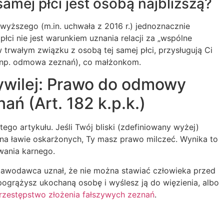
samej płci jest osobą najbliższą?
wyższego (m.in. uchwała z 2016 r.) jednoznacznie
łci nie jest warunkiem uznania relacji za „wspólne
w trwałym związku z osobą tej samej płci, przysługują Ci
np. odmowa zeznań), co małżonkom.
ywilej: Prawo do odmowy
ań (Art. 182 k.p.k.)
tego artykułu. Jeśli Twój bliski (zdefiniowany wyżej)
ł na ławie oskarżonych, Ty masz prawo milczeć. Wynika to
wania karnego.
tawodawca uznał, że nie można stawiać człowieka przed
ogrążysz ukochaną osobę i wyślesz ją do więzienia, albo
rzestępstwo złożenia fałszywych zeznań
.