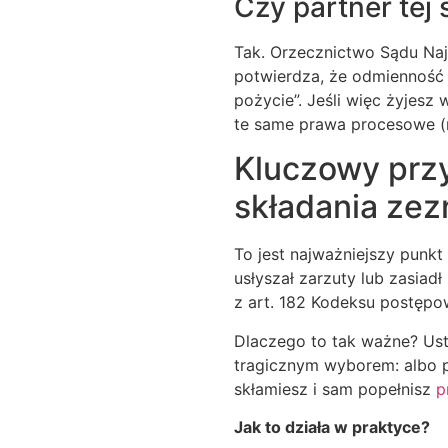
Czy partner tej 
Tak. Orzecznictwo Sądu Naj
potwierdza, że odmienność p
pożycie”. Jeśli więc żyjesz 
te same prawa procesowe (
Kluczowy prz
składania zezn
To jest najważniejszy punkt 
usłyszał zarzuty lub zasiad
z art. 182 Kodeksu postępo
Dlaczego to tak ważne? Us
tragicznym wyborem: albo p
skłamiesz i sam popełnisz
p
Jak to działa w praktyce?