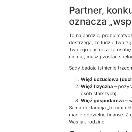
Partner, konk
oznacza „wsp
To najbardziej problematycz
dostrzega, że ludzie tworzą
Twojego partnera za osobę 
niemu), muszą zostać spełn
Sądy badają istnienie trzech
Więź uczuciowa (duc
Więź fizyczna
– pożyci
osób starszych).
Więź gospodarcza
– w
Sama deklaracja „to mój chł
macie oddzielne finanse. Z 
Was jak rodzinę.