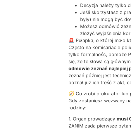
Decyzja należy tylko d
Jeśli skorzystasz z pr
były) nie mogą być dow
Możesz odmówić zeznań
złożyć wyjaśnienia ko
🚨 Pułapka, o której mało 
Często na komisariacie polic
tylko formalność, pomoże P
się, że te słowa są główn
odmowie zeznań najlepiej 
zeznań później jest technic
poznał już ich treść z akt,
🧭 Co zrobi prokurator lub 
Gdy zostaniesz wezwany n
rodziny:
1. Organ prowadzący
musi 
ZANIM zada pierwsze pytan