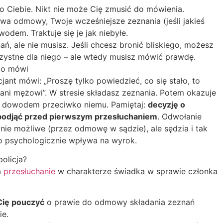
o Ciebie. Nikt nie może Cię zmusić do mówienia.
awa odmowy, Twoje wcześniejsze zeznania (jeśli jakieś
odem. Traktuje się je jak niebyłe.
, ale nie musisz. Jeśli chcesz bronić bliskiego, możesz
rzystne dla niego – ale wtedy musisz mówić prawdę.
kto mówi
jant mówi: „Proszę tylko powiedzieć, co się stało, to
ani mężowi”. W stresie składasz zeznania. Potem okazuje
ym dowodem przeciwko niemu. Pamiętaj:
decyzję o
podjąć przed pierwszym przesłuchaniem
. Odwołanie
znie możliwe (przez odmowę w sądzie), ale sędzia i tak
 co psychologicznie wpływa na wyrok.
policja?
a
przesłuchanie
w charakterze świadka w sprawie członka
Cię pouczyć
o prawie do odmowy składania zeznań
ie.