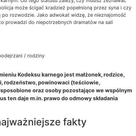
karnym. Od tego statusu zależy, czy musisz zeznawać
olicja może ścigać kradzież popełnioną przez syna i czy
ną po rozwodzie. Jako adwokat widzę, że nieznajomość
to prowadzi do niepotrzebnych dramatów na sali
odejrzani / rodziny
mieniu Kodeksu karnego jest małżonek, rodzice,
i, rodzeństwo, powinowaci (teściowie,
ysposobione oraz osoby pozostające we wspólnym
tus ten daje m.in. prawo do odmowy składania
ajważniejsze fakty