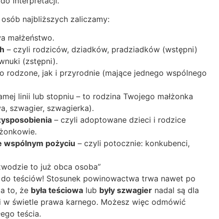
o interpretacji.
 osób najbliższych zaliczamy:
wa małżeństwo.
ch
– czyli rodziców, dziadków, pradziadków (wstępni)
wnuki (zstępni).
 rodzone, jak i przyrodnie (mające jednego wspólnego
amej linii lub stopniu – to rodzina Twojego małżonka
wa, szwagier, szwagierka).
zysposobienia
– czyli adoptowane dzieci i rodzice
łżonkowie.
e wspólnym pożyciu
– czyli potocznie: konkubenci,
zwodzie to już obca osoba”
u do teściów! Stosunek powinowactwa trwa nawet po
a to, że
była teściowa
lub
były szwagier
nadal są dla
mi w świetle prawa karnego. Możesz więc odmówić
ego teścia.