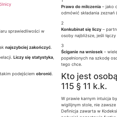
1
ólnicy
Prawo do milczenia
– jako 
odmówić składania zeznań (a
2
Konkubinat się liczy
– partn
aru sprawiedliwości w
osoby najbliższe, jeśli łącz
3
jak
najszybciej zakończyć
.
Ściganie na wniosek
– wiele
elacji.
Liczy się statystyka
,
popełnionych na szkodę osob
tego chce.
Kto jest osobą
d takim podejściem
obronić
.
115 § 11 k.k.
W prawie karnym intuicja b
wigilijnym stole, nie zawsz
Definicja zawarta w Kodeks