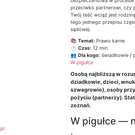
bezpieczeństwa w procesie 
przeciwko partnerowi, czy p
Twój teść wciąż jest rodzi
tego jednego przepisu częs
sądowej.
📚
Temat:
Prawo karne
⏱️
Czas:
12 min
👥
Dla kogo:
świadkowie / p
W pigułce
Osobą najbliższą w rozu
dziadkowie, dzieci, wnuk
szwagrowie), osoby prz
pożyciu (partnerzy). Sta
zeznań.
W pigułce — n
.pl