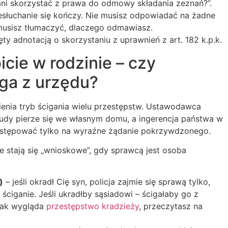
ani skorzystać z prawa do odmowy składania zeznań?”.
zesłuchanie się kończy. Nie musisz odpowiadać na żadne
musisz tłumaczyć, dlaczego odmawiasz.
ęty adnotacją o skorzystaniu z uprawnień z art. 182 k.p.k.
icie w rodzinie – czy
iga z urzędu?
ienia tryb ścigania wielu przestępstw. Ustawodawca
rudy pierze się we własnym domu, a ingerencja państwa w
następować tylko na wyraźne żądanie pokrzywdzonego.
e stają się „wnioskowe”, gdy sprawcą jest osoba
)
– jeśli okradł Cię syn, policja zajmie się sprawą tylko,
 ściganie. Jeśli ukradłby sąsiadowi – ścigałaby go z
 jak wygląda
przestępstwo kradzieży
, przeczytasz na