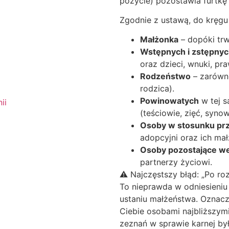
pożycie) pozostawia furtkę d
Zgodnie z ustawą, do kręgu
Małżonka
– dopóki tr
Wstępnych i zstępny
oraz dzieci, wnuki, pra
Rodzeństwo
– zarówno
rodzica).
Powinowatych
w tej s
ii
(teściowie, zięć, syno
Osoby w stosunku pr
adopcyjni oraz ich ma
Osoby pozostające w
partnerzy życiowi.
⚠️ Najczęstszy błąd: „Po ro
To nieprawda w odniesieni
ustaniu małżeństwa. Oznacz
Ciebie osobami najbliższy
zeznań w sprawie karnej był