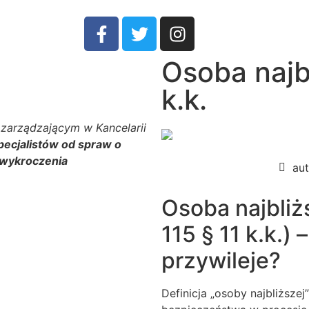
Osoba najbl
k.k.
zarządzającym w Kancelarii
pecjalistów od spraw o
 wykroczenia
aut
Osoba najbliż
115 § 11 k.k.) –
przywileje?
Definicja „osoby najbliższej