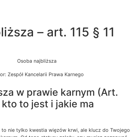
iższa – art. 115 § 11
or:
Zespół Kancelarii Prawa Karnego
sza w prawie karnym (Art.
 kto to jest i jakie ma
” to nie tylko kwestia więzów krwi, ale klucz do Twojego