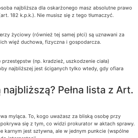
osoba najbliższa dla oskarżonego masz absolutne prawo
rt. 182 k.p.k.). Nie musisz się z tego tłumaczyć.
erzy życiowy (również tej samej płci) są uznawani za
y ich więź duchowa, fizyczna i gospodarcza.
 przestępstw (np. kradzież, uszkodzenie ciała)
y najbliższej jest ściganych tylko wtedy, gdy ofiara
 najbliższą? Pełna lista z Art.
ywa myląca. To, kogo uważasz za bliską osobę przy
e pokrywa się z tym, co widzi prokurator w aktach sprawy.
ie karnym jest sztywna, ale w jednym punkcie (wspólne