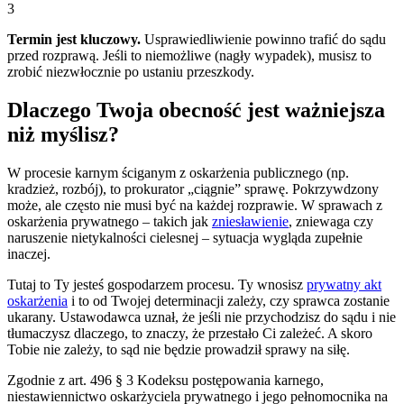
3
Termin jest kluczowy.
Usprawiedliwienie powinno trafić do sądu
przed rozprawą. Jeśli to niemożliwe (nagły wypadek), musisz to
zrobić niezwłocznie po ustaniu przeszkody.
Dlaczego Twoja obecność jest ważniejsza
niż myślisz?
W procesie karnym ściganym z oskarżenia publicznego (np.
kradzież, rozbój), to prokurator „ciągnie” sprawę. Pokrzywdzony
może, ale często nie musi być na każdej rozprawie. W sprawach z
oskarżenia prywatnego – takich jak
zniesławienie
, zniewaga czy
naruszenie nietykalności cielesnej – sytuacja wygląda zupełnie
inaczej.
Tutaj to Ty jesteś gospodarzem procesu. Ty wnosisz
prywatny akt
oskarżenia
i to od Twojej determinacji zależy, czy sprawca zostanie
ukarany. Ustawodawca uznał, że jeśli nie przychodzisz do sądu i nie
tłumaczysz dlaczego, to znaczy, że przestało Ci zależeć. A skoro
Tobie nie zależy, to sąd nie będzie prowadził sprawy na siłę.
Zgodnie z art. 496 § 3 Kodeksu postępowania karnego,
niestawiennictwo oskarżyciela prywatnego i jego pełnomocnika na