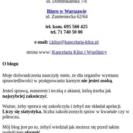
ul. Dominikańska 7/4
Biuro w Warszawie
ul. Zamieniecka 62/64
tel. kom. 695 560 425
tel. 71 740 50 00
e-mail:
i.klisz@kancelaria-klisz.pl
strona www:
Kancelaria Klisz i Wspólnicy
O blogu
Moje doświadczenia nauczyły mnie, że dla organów wymiaru
sprawiedliwości w postępowaniu karnym
nie jesteś osobą
.
Jesteś sprawą, numerem i teczką z aktami, którą trzeba jak
najszybciej zakończyć
.
Ważne, żeby sprawa się zakończyła i żebyś nie składał apelacji.
Liczy się statystyka
, liczba zakończonych spraw w kwartale czy w
półroczu.
Mój blog jest po to, żebyś wiedział jak możesz się przed takim
podejściem
obronić
.