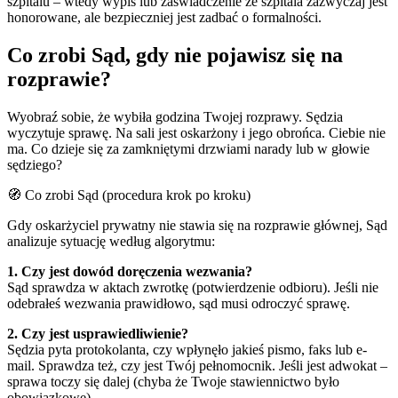
szpitalu – wtedy wypis lub zaświadczenie ze szpitala zazwyczaj jest
honorowane, ale bezpieczniej jest zadbać o formalności.
Co zrobi Sąd, gdy nie pojawisz się na
rozprawie?
Wyobraź sobie, że wybiła godzina Twojej rozprawy. Sędzia
wyczytuje sprawę. Na sali jest oskarżony i jego obrońca. Ciebie nie
ma. Co dzieje się za zamkniętymi drzwiami narady lub w głowie
sędziego?
🧭 Co zrobi Sąd (procedura krok po kroku)
Gdy oskarżyciel prywatny nie stawia się na rozprawie głównej, Sąd
analizuje sytuację według algorytmu:
1. Czy jest dowód doręczenia wezwania?
Sąd sprawdza w aktach zwrotkę (potwierdzenie odbioru). Jeśli nie
odebrałeś wezwania prawidłowo, sąd musi odroczyć sprawę.
2. Czy jest usprawiedliwienie?
Sędzia pyta protokolanta, czy wpłynęło jakieś pismo, faks lub e-
mail. Sprawdza też, czy jest Twój pełnomocnik. Jeśli jest adwokat –
sprawa toczy się dalej (chyba że Twoje stawiennictwo było
obowiązkowe).