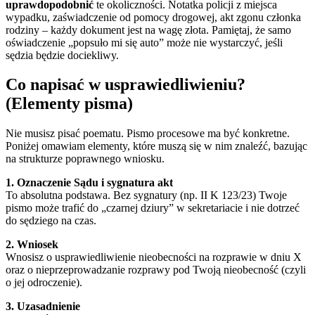
uprawdopodobnić
te okoliczności. Notatka policji z miejsca
wypadku, zaświadczenie od pomocy drogowej, akt zgonu członka
rodziny – każdy dokument jest na wagę złota. Pamiętaj, że samo
oświadczenie „popsuło mi się auto” może nie wystarczyć, jeśli
sędzia będzie dociekliwy.
Co napisać w usprawiedliwieniu?
(Elementy pisma)
Nie musisz pisać poematu. Pismo procesowe ma być konkretne.
Poniżej omawiam elementy, które muszą się w nim znaleźć, bazując
na strukturze poprawnego wniosku.
1. Oznaczenie Sądu i sygnatura akt
To absolutna podstawa. Bez sygnatury (np. II K 123/23) Twoje
pismo może trafić do „czarnej dziury” w sekretariacie i nie dotrzeć
do sędziego na czas.
2. Wniosek
Wnosisz o usprawiedliwienie nieobecności na rozprawie w dniu X
oraz o nieprzeprowadzanie rozprawy pod Twoją nieobecność (czyli
o jej odroczenie).
3. Uzasadnienie