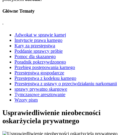
Główne Tematy
.
Adwokat w sprawie karnej
Instytucje prawa karnego
Kary za przestępstwa
Poddanie sprawcy próbie
Pomoc dla skazanego
Poradnik pokrzywdzonego
Przebieg postępowania karnego
Przestępstwa gospodarcze
Przestępstwa z kodeksu karnego
Przestępstwa z ustawy o przeciwdziałaniu narkomanii
sprawy prywatno skargowe
Tymczasowe aresztowanie
Wzory pism
Usprawiedliwienie nieobecności
oskarżyciela prywatnego