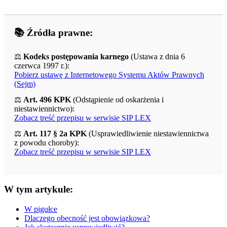
📚 Źródła prawne:
⚖️
Kodeks postępowania karnego
(Ustawa z dnia 6
czerwca 1997 r.):
Pobierz ustawę z Internetowego Systemu Aktów Prawnych
(Sejm)
⚖️
Art. 496 KPK
(Odstąpienie od oskarżenia i
niestawiennictwo):
Zobacz treść przepisu w serwisie SIP LEX
⚖️
Art. 117 § 2a KPK
(Usprawiedliwienie niestawiennictwa
z powodu choroby):
Zobacz treść przepisu w serwisie SIP LEX
W tym artykule:
W pigułce
Dlaczego obecność jest obowiązkowa?