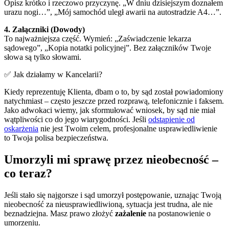
Opisz krótko i rzeczowo przyczynę. „W dniu dzisiejszym doznałem
urazu nogi…”, „Mój samochód uległ awarii na autostradzie A4…”.
4. Załączniki (Dowody)
To najważniejsza część. Wymień: „Zaświadczenie lekarza
sądowego”, „Kopia notatki policyjnej”. Bez załączników Twoje
słowa są tylko słowami.
✅ Jak działamy w Kancelarii?
Kiedy reprezentuję Klienta, dbam o to, by sąd został powiadomiony
natychmiast – często jeszcze przed rozprawą, telefonicznie i faksem.
Jako adwokaci wiemy, jak sformułować wniosek, by sąd nie miał
wątpliwości co do jego wiarygodności. Jeśli
odstąpienie od
oskarżenia
nie jest Twoim celem, profesjonalne usprawiedliwienie
to Twoja polisa bezpieczeństwa.
Umorzyli mi sprawę przez nieobecność –
co teraz?
Jeśli stało się najgorsze i sąd umorzył postępowanie, uznając Twoją
nieobecność za nieusprawiedliwioną, sytuacja jest trudna, ale nie
beznadziejna. Masz prawo złożyć
zażalenie
na postanowienie o
umorzeniu.