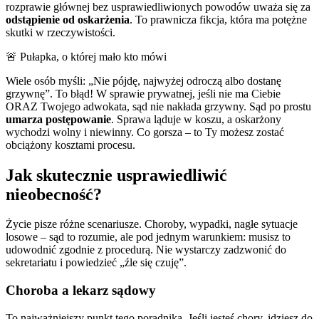
rozprawie głównej bez usprawiedliwionych powodów uważa się za
odstąpienie od oskarżenia
. To prawnicza fikcja, która ma potężne
skutki w rzeczywistości.
🚨 Pułapka, o której mało kto mówi
Wiele osób myśli: „Nie pójdę, najwyżej odroczą albo dostanę
grzywnę”. To błąd! W sprawie prywatnej, jeśli nie ma Ciebie
ORAZ Twojego adwokata, sąd nie nakłada grzywny. Sąd po prostu
umarza postępowanie
. Sprawa ląduje w koszu, a oskarżony
wychodzi wolny i niewinny. Co gorsza – to Ty możesz zostać
obciążony kosztami procesu.
Jak skutecznie usprawiedliwić
nieobecność?
Życie pisze różne scenariusze. Choroby, wypadki, nagłe sytuacje
losowe – sąd to rozumie, ale pod jednym warunkiem: musisz to
udowodnić zgodnie z procedurą. Nie wystarczy zadzwonić do
sekretariatu i powiedzieć „źle się czuję”.
Choroba a lekarz sądowy
To najważniejszy punkt tego poradnika. Jeśli jesteś chory, idziesz do