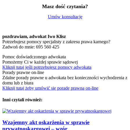
Masz dość czytania?
Umów konsultację
pozdrawiam,
adwokat Iwo Klisz
Potrzebujesz pomocy specjalisty z zakresu prawa karnego?
Zadwoń do mnie: 695 560 425
Pomoc doświadczonego adwokata
Pomożemy Ci w każdej sprawie sądowej
Kliknij tutaj jeśli potrzebujesz pomocy adwokata
Porady prawne on-line
Zdalne porady prawne u adwokata bez konieczności wychodzenia z
domu lub z biura
Kliknij tutaj żeby umówić się poradę prawną on-line
Inni czytali również:
Wzajemny akt oskarżenia w sprawie
prywatnoskargowej – wzór