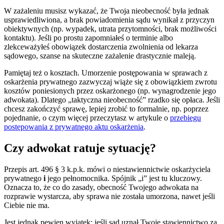
W zażaleniu musisz wykazać, że Twoja nieobecność była jednak
usprawiedliwiona, a brak powiadomienia sądu wynikał z przyczyn
obiektywnych (np. wypadek, utrata przytomności, brak możliwości
kontaktu). Jeśli po prostu zapomniałeś o terminie albo
zlekceważyłeś obowiązek dostarczenia zwolnienia od lekarza
sądowego, szanse na skuteczne zażalenie drastycznie maleją.
Pamiętaj też o kosztach. Umorzenie postępowania w sprawach z
oskarżenia prywatnego zazwyczaj wiąże się z obowiązkiem zwrotu
kosztów poniesionych przez oskarżonego (np. wynagrodzenie jego
adwokata). Dlatego „taktyczna nieobecność” rzadko się opłaca. Jeśli
chcesz zakończyć sprawę, lepiej zrobić to formalnie, np. poprzez
pojednanie, o czym więcej przeczytasz w artykule o
przebiegu
postępowania z prywatnego aktu oskarżenia
.
Czy adwokat ratuje sytuację?
Przepis art. 496 § 3 k.p.k. mówi o niestawiennictwie oskarżyciela
prywatnego
i
jego pełnomocnika. Spójnik „i” jest tu kluczowy.
Oznacza to, że co do zasady, obecność Twojego adwokata na
rozprawie wystarcza, aby sprawa nie została umorzona, nawet jeśli
Ciebie nie ma.
Jest jednak pewien wyjątek: jeśli sąd uznał Twoje stawiennictwo za