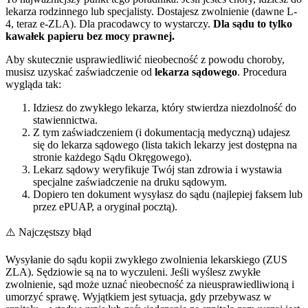
lekarza rodzinnego lub specjalisty. Dostajesz zwolnienie (dawne L-
4, teraz e-ZLA). Dla pracodawcy to wystarczy.
Dla sądu to tylko
kawałek papieru bez mocy prawnej.
Aby skutecznie usprawiedliwić nieobecność z powodu choroby,
musisz uzyskać zaświadczenie od
lekarza sądowego
. Procedura
wygląda tak:
Idziesz do zwykłego lekarza, który stwierdza niezdolność do
stawiennictwa.
Z tym zaświadczeniem (i dokumentacją medyczną) udajesz
się do lekarza sądowego (lista takich lekarzy jest dostępna na
stronie każdego Sądu Okręgowego).
Lekarz sądowy weryfikuje Twój stan zdrowia i wystawia
specjalne zaświadczenie na druku sądowym.
Dopiero ten dokument wysyłasz do sądu (najlepiej faksem lub
przez ePUAP, a oryginał pocztą).
⚠️ Najczęstszy błąd
Wysyłanie do sądu kopii zwykłego zwolnienia lekarskiego (ZUS
ZLA). Sędziowie są na to wyczuleni. Jeśli wyślesz zwykłe
zwolnienie, sąd może uznać nieobecność za nieusprawiedliwioną i
umorzyć sprawę. Wyjątkiem jest sytuacja, gdy przebywasz w