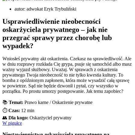
autor:
adwokat Eryk Trybuliński
Usprawiedliwienie nieobecności
oskarżyciela prywatnego – jak nie
przegrać sprawy przez chorobę lub
wypadek?
Wniosłeś prywatny akt oskarżenia. Czekasz na sprawiedliwość. Ale
w dniu rozprawy rozkłada Cię grypa, psuje się samochód albo masz
ważny wyjazd służbowy. Uważaj. W sprawach z oskarżenia
prywatnego Twoja nieobecność to nie tylko kwestia kultury. To
bomba z opóźnionym zapłonem, która może wysadzić całą sprawę
w powietrze. Sąd nie będzie dzwonił i pytał, czy wszystko w
porządku. Po prostu umorzy postępowanie. Jak temu zapobiec?
📚
Temat:
Prawo karne / Oskarżenie prywatne
⏱️
Czas:
12 min
👥
Dla kogo:
Oskarżyciel prywatny
W pigułce
Niestawiennictwo oskarżyciela prywatnego na