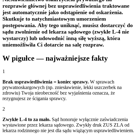
rozprawie głównej bez usprawiedliwienia traktowane
jest automatycznie jako odstąpienie od oskarżenia.
Skutkuje to natychmiastowym umorzeniem
postępowania. Aby tego uniknąć, musisz dostarczyć do
sądu zwolnienie od lekarza sądowego (zwykłe L-4 nie
wystarczy) lub udowodnić inną siłę wyższą, która
uniemożliwiła Ci dotarcie na salę rozpraw.
W pigułce — najważniejsze fakty
1
Brak usprawiedliwienia = koniec sprawy.
W sprawach
prywatnoskargowych (np. zniesławienie, lekki uszczerbek na
zdrowiu) Twoja nieobecność bez wyjaśnienia oznacza, że
rezygnujesz ze ścigania sprawcy.
2
Zwykłe L-4 to za mało.
Sąd honoruje wyłącznie zaświadczenia
wystawione przez lekarza sądowego. Zwykły druk ZUS ZLA od
lekarza rodzinnego nie jest dla sądu wiążącym usprawiedliwieniem.