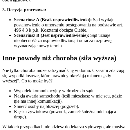
3. Decyzja procesowa:
Scenariusz A (Brak usprawiedliwienia):
Sąd wydaje
postanowienie o umorzeniu postępowania na podstawie art.
496 § 3 k.p.k. Kosztami obciąża Ciebie.
Scenariusz B (Jest usprawiedliwienie):
Sąd uznaje
nieobecność za usprawiedliwioną i odracza rozprawę,
wyznaczając nowy termin.
Inne powody niż choroba (siła wyższa)
Nie tylko choroba może zatrzymać Cię w domu. Czasami zdarzają
się wypadki losowe, które prawnicy określają mianem „siły
wyższej”. Co to może być?
Wypadek komunikacyjny w drodze do sądu.
Nagła awaria samochodu (jeśli mieszkasz w miejscu, gdzie
nie ma innej komunikacji).
Śmierć osoby najbliższej (pogrzeb).
Klęska żywiołowa (powódź, zamieć śnieżna odcinająca
drogę).
W takich przypadkach nie idziesz do lekarza sądowego, ale musisz