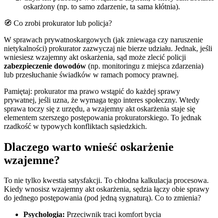
oskarżony (np. to samo zdarzenie, ta sama kłótnia).
🧭 Co zrobi prokurator lub policja?
W sprawach prywatnoskargowych (jak zniewaga czy naruszenie
nietykalności) prokurator zazwyczaj nie bierze udziału. Jednak, jeśli
wniesiesz wzajemny akt oskarżenia, sąd może zlecić policji
zabezpieczenie dowodów
(np. monitoringu z miejsca zdarzenia)
lub przesłuchanie świadków w ramach pomocy prawnej.
Pamiętaj: prokurator ma prawo wstąpić do każdej sprawy
prywatnej, jeśli uzna, że wymaga tego interes społeczny. Wtedy
sprawa toczy się z urzędu, a wzajemny akt oskarżenia staje się
elementem szerszego postępowania prokuratorskiego. To jednak
rzadkość w typowych konfliktach sąsiedzkich.
Dlaczego warto wnieść oskarżenie
wzajemne?
To nie tylko kwestia satysfakcji. To chłodna kalkulacja procesowa.
Kiedy wnosisz wzajemny akt oskarżenia, sędzia łączy obie sprawy
do jednego postępowania (pod jedną sygnaturą). Co to zmienia?
Psychologia:
Przeciwnik traci komfort bycia