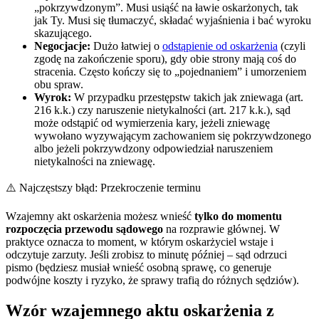
„pokrzywdzonym”. Musi usiąść na ławie oskarżonych, tak
jak Ty. Musi się tłumaczyć, składać wyjaśnienia i bać wyroku
skazującego.
Negocjacje:
Dużo łatwiej o
odstąpienie od oskarżenia
(czyli
zgodę na zakończenie sporu), gdy obie strony mają coś do
stracenia. Często kończy się to „pojednaniem” i umorzeniem
obu spraw.
Wyrok:
W przypadku przestępstw takich jak zniewaga (art.
216 k.k.) czy naruszenie nietykalności (art. 217 k.k.), sąd
może odstąpić od wymierzenia kary, jeżeli zniewagę
wywołano wyzywającym zachowaniem się pokrzywdzonego
albo jeżeli pokrzywdzony odpowiedział naruszeniem
nietykalności na zniewagę.
⚠️ Najczęstszy błąd: Przekroczenie terminu
Wzajemny akt oskarżenia możesz wnieść
tylko do momentu
rozpoczęcia przewodu sądowego
na rozprawie głównej. W
praktyce oznacza to moment, w którym oskarżyciel wstaje i
odczytuje zarzuty. Jeśli zrobisz to minutę później – sąd odrzuci
pismo (będziesz musiał wnieść osobną sprawę, co generuje
podwójne koszty i ryzyko, że sprawy trafią do różnych sędziów).
Wzór wzajemnego aktu oskarżenia z