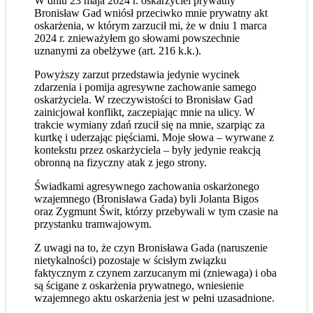
W dniu 23 maja 2024 r. oskarżyciel prywatny
Bronisław Gad wniósł przeciwko mnie prywatny akt
oskarżenia, w którym zarzucił mi, że w dniu 1 marca
2024 r. znieważyłem go słowami powszechnie
uznanymi za obelżywe (art. 216 k.k.).
Powyższy zarzut przedstawia jedynie wycinek
zdarzenia i pomija agresywne zachowanie samego
oskarżyciela. W rzeczywistości to Bronisław Gad
zainicjował konflikt, zaczepiając mnie na ulicy. W
trakcie wymiany zdań rzucił się na mnie, szarpiąc za
kurtkę i uderzając pięściami. Moje słowa – wyrwane z
kontekstu przez oskarżyciela – były jedynie reakcją
obronną na fizyczny atak z jego strony.
Świadkami agresywnego zachowania oskarżonego
wzajemnego (Bronisława Gada) byli Jolanta Bigos
oraz Zygmunt Świt, którzy przebywali w tym czasie na
przystanku tramwajowym.
Z uwagi na to, że czyn Bronisława Gada (naruszenie
nietykalności) pozostaje w ścisłym związku
faktycznym z czynem zarzucanym mi (zniewaga) i oba
są ścigane z oskarżenia prywatnego, wniesienie
wzajemnego aktu oskarżenia jest w pełni uzasadnione.