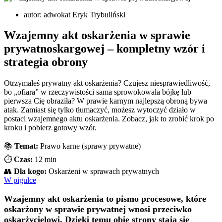
autor:
adwokat Eryk Trybuliński
Wzajemny akt oskarżenia w sprawie
prywatnoskargowej – kompletny wzór i
strategia obrony
Otrzymałeś prywatny akt oskarżenia? Czujesz niesprawiedliwość,
bo „ofiara” w rzeczywistości sama sprowokowała bójkę lub
pierwsza Cię obraziła? W prawie karnym najlepszą obroną bywa
atak. Zamiast się tylko tłumaczyć, możesz wytoczyć działo w
postaci wzajemnego aktu oskarżenia. Zobacz, jak to zrobić krok po
kroku i pobierz gotowy wzór.
📚
Temat:
Prawo karne (sprawy prywatne)
⏱️
Czas:
12 min
👥
Dla kogo:
Oskarżeni w sprawach prywatnych
W pigułce
Wzajemny akt oskarżenia to pismo procesowe, które
oskarżony w sprawie prywatnej wnosi przeciwko
oskarżycielowi. Dzięki temu obie strony stają się