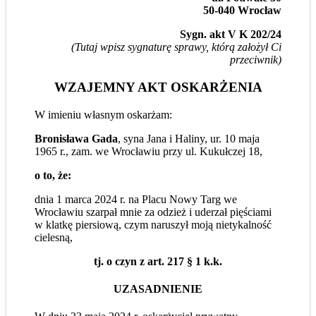
50-040 Wrocław
Sygn. akt V K 202/24
(Tutaj wpisz sygnaturę sprawy, którą założył Ci
przeciwnik)
WZAJEMNY AKT OSKARŻENIA
W imieniu własnym oskarżam:
Bronisława Gada
, syna Jana i Haliny, ur. 10 maja
1965 r., zam. we Wrocławiu przy ul. Kukułczej 18,
o to, że:
dnia 1 marca 2024 r. na Placu Nowy Targ we
Wrocławiu szarpał mnie za odzież i uderzał pięściami
w klatkę piersiową, czym naruszył moją nietykalność
cielesną,
tj. o czyn z art. 217 § 1 k.k.
UZASADNIENIE