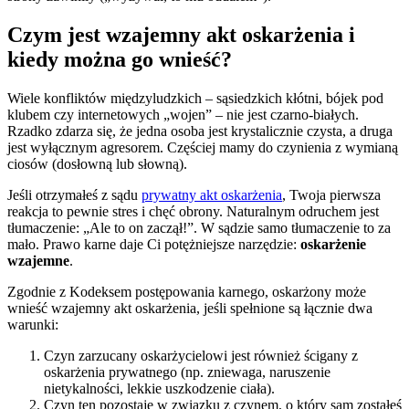
Czym jest wzajemny akt oskarżenia i
kiedy można go wnieść?
Wiele konfliktów międzyludzkich – sąsiedzkich kłótni, bójek pod
klubem czy internetowych „wojen” – nie jest czarno-białych.
Rzadko zdarza się, że jedna osoba jest krystalicznie czysta, a druga
jest wyłącznym agresorem. Częściej mamy do czynienia z wymianą
ciosów (dosłowną lub słowną).
Jeśli otrzymałeś z sądu
prywatny akt oskarżenia
, Twoja pierwsza
reakcja to pewnie stres i chęć obrony. Naturalnym odruchem jest
tłumaczenie: „Ale to on zaczął!”. W sądzie samo tłumaczenie to za
mało. Prawo karne daje Ci potężniejsze narzędzie:
oskarżenie
wzajemne
.
Zgodnie z Kodeksem postępowania karnego, oskarżony może
wnieść wzajemny akt oskarżenia, jeśli spełnione są łącznie dwa
warunki:
Czyn zarzucany oskarżycielowi jest również ścigany z
oskarżenia prywatnego (np. zniewaga, naruszenie
nietykalności, lekkie uszkodzenie ciała).
Czyn ten pozostaje w związku z czynem, o który sam zostałeś