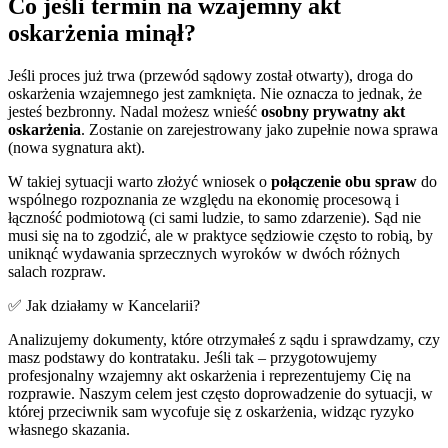
Co jeśli termin na wzajemny akt
oskarżenia minął?
Jeśli proces już trwa (przewód sądowy został otwarty), droga do
oskarżenia wzajemnego jest zamknięta. Nie oznacza to jednak, że
jesteś bezbronny. Nadal możesz wnieść
osobny prywatny akt
oskarżenia
. Zostanie on zarejestrowany jako zupełnie nowa sprawa
(nowa sygnatura akt).
W takiej sytuacji warto złożyć wniosek o
połączenie obu spraw
do
wspólnego rozpoznania ze względu na ekonomię procesową i
łączność podmiotową (ci sami ludzie, to samo zdarzenie). Sąd nie
musi się na to zgodzić, ale w praktyce sędziowie często to robią, by
uniknąć wydawania sprzecznych wyroków w dwóch różnych
salach rozpraw.
✅ Jak działamy w Kancelarii?
Analizujemy dokumenty, które otrzymałeś z sądu i sprawdzamy, czy
masz podstawy do kontrataku. Jeśli tak – przygotowujemy
profesjonalny wzajemny akt oskarżenia i reprezentujemy Cię na
rozprawie. Naszym celem jest często doprowadzenie do sytuacji, w
której przeciwnik sam wycofuje się z oskarżenia, widząc ryzyko
własnego skazania.