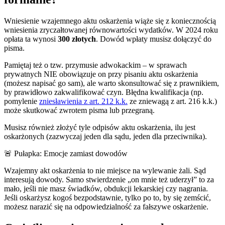
Wniesienie wzajemnego aktu oskarżenia wiąże się z koniecznością
wniesienia zryczałtowanej równowartości wydatków. W 2024 roku
opłata ta wynosi
300 złotych
. Dowód wpłaty musisz dołączyć do
pisma.
Pamiętaj też o tzw. przymusie adwokackim – w sprawach
prywatnych NIE obowiązuje on przy pisaniu aktu oskarżenia
(możesz napisać go sam), ale warto skonsultować się z prawnikiem,
by prawidłowo zakwalifikować czyn. Błędna kwalifikacja (np.
pomylenie
zniesławienia z art. 212 k.k.
ze zniewagą z art. 216 k.k.)
może skutkować zwrotem pisma lub przegraną.
Musisz również złożyć tyle odpisów aktu oskarżenia, ilu jest
oskarżonych (zazwyczaj jeden dla sądu, jeden dla przeciwnika).
🚨 Pułapka: Emocje zamiast dowodów
Wzajemny akt oskarżenia to nie miejsce na wylewanie żali. Sąd
interesują dowody. Samo stwierdzenie „on mnie też uderzył” to za
mało, jeśli nie masz świadków, obdukcji lekarskiej czy nagrania.
Jeśli oskarżysz kogoś bezpodstawnie, tylko po to, by się zemścić,
możesz narazić się na odpowiedzialność za fałszywe oskarżenie.