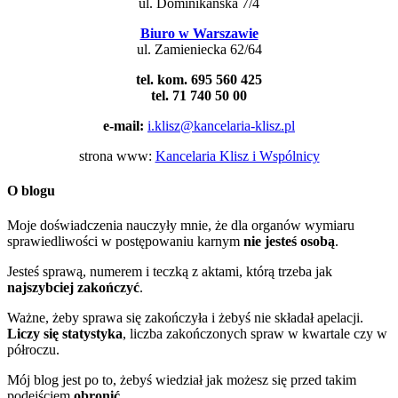
ul. Dominikańska 7/4
Biuro w Warszawie
ul. Zamieniecka 62/64
tel. kom. 695 560 425
tel. 71 740 50 00
e-mail:
i.klisz@kancelaria-klisz.pl
strona www:
Kancelaria Klisz i Wspólnicy
O blogu
Moje doświadczenia nauczyły mnie, że dla organów wymiaru
sprawiedliwości w postępowaniu karnym
nie jesteś osobą
.
Jesteś sprawą, numerem i teczką z aktami, którą trzeba jak
najszybciej zakończyć
.
Ważne, żeby sprawa się zakończyła i żebyś nie składał apelacji.
Liczy się statystyka
, liczba zakończonych spraw w kwartale czy w
półroczu.
Mój blog jest po to, żebyś wiedział jak możesz się przed takim
podejściem
obronić
.