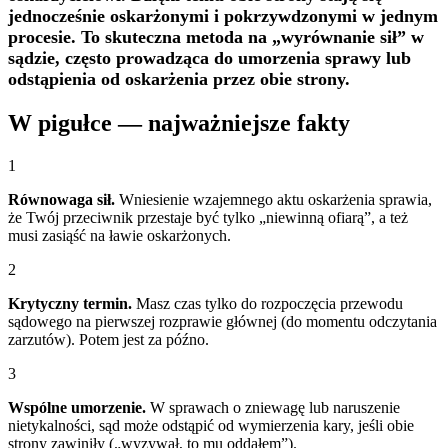
jednocześnie oskarżonymi i pokrzywdzonymi w jednym
procesie. To skuteczna metoda na „wyrównanie sił” w
sądzie, często prowadząca do umorzenia sprawy lub
odstąpienia od oskarżenia przez obie strony.
W pigułce — najważniejsze fakty
1
Równowaga sił.
Wniesienie wzajemnego aktu oskarżenia sprawia,
że Twój przeciwnik przestaje być tylko „niewinną ofiarą”, a też
musi zasiąść na ławie oskarżonych.
2
Krytyczny termin.
Masz czas tylko do rozpoczęcia przewodu
sądowego na pierwszej rozprawie głównej (do momentu odczytania
zarzutów). Potem jest za późno.
3
Wspólne umorzenie.
W sprawach o zniewagę lub naruszenie
nietykalności, sąd może odstąpić od wymierzenia kary, jeśli obie
strony zawiniły („wyzywał, to mu oddałem”).