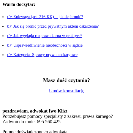
Warto doczytać:
👉 Zniewaga (art. 216 KK) – jak się bronić?
👉 Jak się bronić przed prywatnym aktem oskarżenia?
👉 Jak wygląda rozprawa karna w praktyce?
👉 Usprawiedliwienie nieobecności w sądzie
👉 Kategoria: Sprawy prywatnoskargowe
Masz dość czytania?
Umów konsultację
pozdrawiam,
adwokat Iwo Klisz
Potrzebujesz pomocy specjalisty z zakresu prawa karnego?
Zadwoń do mnie: 695 560 425
Pomoc doświadczonego adwokata