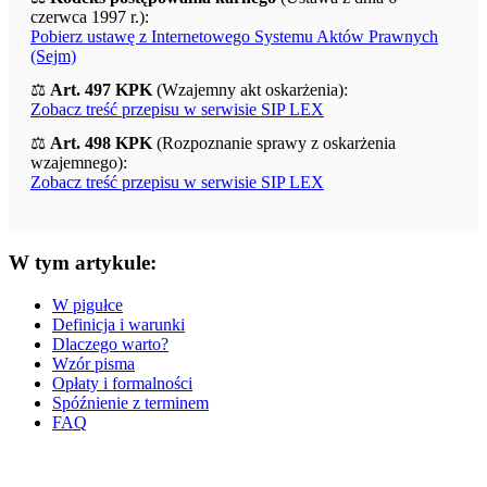
czerwca 1997 r.):
Pobierz ustawę z Internetowego Systemu Aktów Prawnych
(Sejm)
⚖️
Art. 497 KPK
(Wzajemny akt oskarżenia):
Zobacz treść przepisu w serwisie SIP LEX
⚖️
Art. 498 KPK
(Rozpoznanie sprawy z oskarżenia
wzajemnego):
Zobacz treść przepisu w serwisie SIP LEX
W tym artykule:
W pigułce
Definicja i warunki
Dlaczego warto?
Wzór pisma
Opłaty i formalności
Spóźnienie z terminem
FAQ