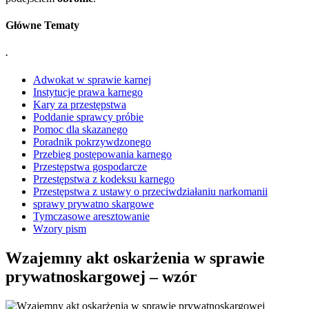
Główne Tematy
.
Adwokat w sprawie karnej
Instytucje prawa karnego
Kary za przestępstwa
Poddanie sprawcy próbie
Pomoc dla skazanego
Poradnik pokrzywdzonego
Przebieg postępowania karnego
Przestępstwa gospodarcze
Przestępstwa z kodeksu karnego
Przestępstwa z ustawy o przeciwdziałaniu narkomanii
sprawy prywatno skargowe
Tymczasowe aresztowanie
Wzory pism
Wzajemny akt oskarżenia w sprawie
prywatnoskargowej – wzór